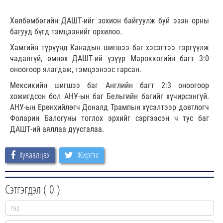
Хөлбөмбөгийн ДАШТ-ийг зохион байгуулж буй эзэн орны
багууд бүгд тэмцээнийг орхилоо.
Хамгийн түрүүнд Канадын шигшээ баг хэсэгтээ тэргүүлж
чадалгүй, өмнөх ДАШТ-ий үзүүр Мароккогийн багт 3:0
оноогоор ялагдаж, тэмцээнээс гарсан.
Мексикийн шигшээ баг Английн багт 2:3 оноогоор
хожигдсон бол АНУ-ын баг Бельгийн багийг хүчирсэнгүй.
АНУ-ын Ерөнхийлөгч Доналд Трампын хүсэлтээр довтлогч
Фоларин Балогуны тоглох эрхийг сэргээсэн ч тус баг
ДАШТ-ий аяллаа дуусгалаа.
Хуваалцах
Жиргэх
Сэтгэгдэл (
0
)