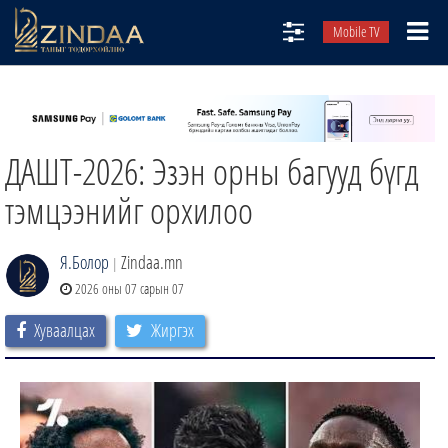
Mobile TV
НИЙТЛЭЛЧИД
ТВ8
ДАШТ-2026: Эзэн орны багууд бүгд
ӨГЛӨӨНИЙ СОНИН
АУДИО ЗОХИОЛ
тэмцээнийг орхилоо
ЗИНДАА СЭТГҮҮЛ
Я.Болор
Zindaa.mn
|
2026 оны 07 сарын 07
Хуваалцах
Жиргэх