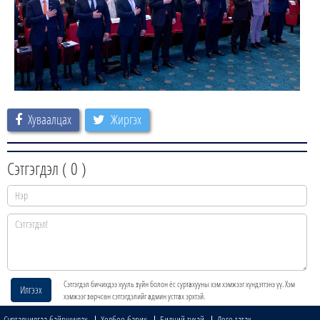
Хуваалцах
Жиргэх
Сэтгэгдэл (
0
)
Сэтгэгдэл бичихдээ хууль зүйн болон ёс суртахууны хэм хэмжээг хүндэтгэнэ үү. Хэм
Илгээх
хэмжээг зөрчсөн сэтгэгдэлийг админ устгах эрхтэй.
Сурталчилгаа байршуулах
Холбоо барих
Бидний тухай
Лого татах