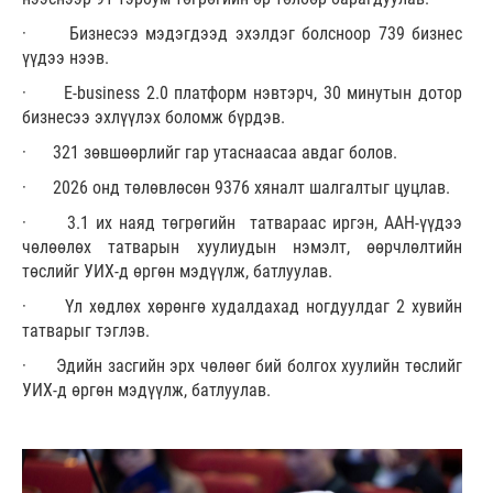
· Бизнесээ мэдэгдээд эхэлдэг болсноор 739 бизнес
үүдээ нээв.
· E-business 2.0 платформ нэвтэрч, 30 минутын дотор
бизнесээ эхлүүлэх боломж бүрдэв.
· 321 зөвшөөрлийг гар утаснаасаа авдаг болов.
· 2026 онд төлөвлөсөн 9376 хяналт шалгалтыг цуцлав.
· 3.1 их наяд төгрөгийн татвараас иргэн, ААН-үүдээ
чөлөөлөх татварын хуулиудын нэмэлт, өөрчлөлтийн
төслийг УИХ-д өргөн мэдүүлж, батлуулав.
· Үл хөдлөх хөрөнгө худалдахад ногдуулдаг 2 хувийн
татварыг тэглэв.
· Эдийн засгийн эрх чөлөөг бий болгох хуулийн төслийг
УИХ-д өргөн мэдүүлж, батлуулав.