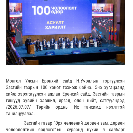
Монгол Улсын Ерөнхий сайд Н.Учралын тэргүүлсэн
Засгийн газрын 100 хоног тохиож байна. Энэ хугацаанд
хийж хэрэгжүүлсэн ажлаа Ерөнхий сайд, Засгийн газрын
гишүүд хувийн хэвшил, иргэд, олон нийт, сэтгүүлчдэд
/2026.07.07/ Төрийн ордны Их танхимд нээлттэй
танилцууллаа.
Засгийн газар “Эрх чөлөөний дөрвөн зам, дөрвөн
чөлөөлөлтийн бодлого”-ын хүрээнд бүхий л салбарт