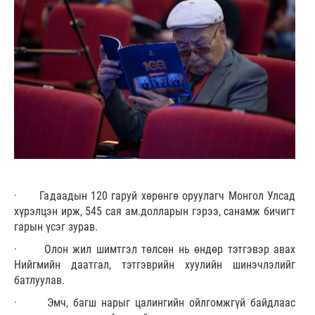
· Гадаадын 120 гаруй хөрөнгө оруулагч Монгол Улсад
хүрэлцэн ирж, 545 сая ам.долларын гэрээ, санамж бичигт
гарын үсэг зурав.
· Олон жил шимтгэл төлсөн нь өндөр тэтгэвэр авах
Нийгмийн даатгал, тэтгэврийн хуулийн шинэчлэлийг
батлуулав.
· Эмч, багш нарыг цалингийн ойлгомжгүй байдлаас