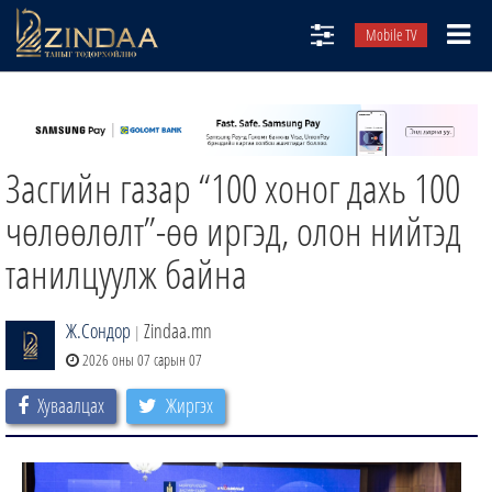
Mobile TV
НИЙТЛЭЛЧИД
ТВ8
Засгийн газар “100 хоног дахь 100
ӨГЛӨӨНИЙ СОНИН
АУДИО ЗОХИОЛ
чөлөөлөлт”-өө иргэд, олон нийтэд
ЗИНДАА СЭТГҮҮЛ
танилцуулж байна
Ж.Сондор
Zindaa.mn
|
2026 оны 07 сарын 07
Хуваалцах
Жиргэх