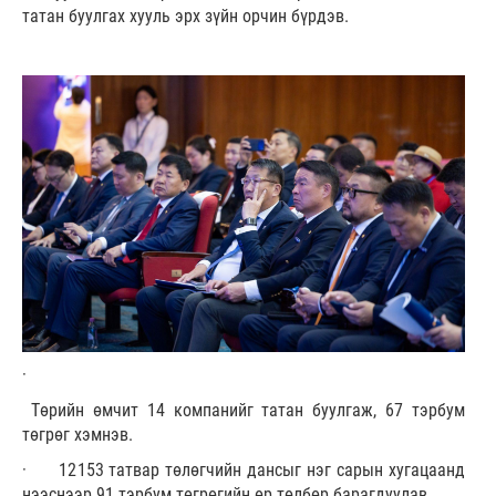
татан буулгах хууль эрх зүйн орчин бүрдэв.
·
Төрийн өмчит 14 компанийг татан буулгаж, 67 тэрбум
төгрөг хэмнэв.
· 12153 татвар төлөгчийн дансыг нэг сарын хугацаанд
нээснээр 91 тэрбум төгрөгийн өр төлбөр барагдуулав.