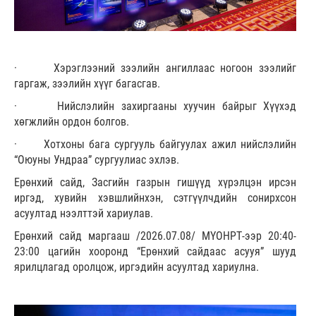
· Хэрэглээний зээлийн ангиллаас ногоон зээлийг
гаргаж, зээлийн хүүг багасгав.
· Нийслэлийн захиргааны хуучин байрыг Хүүхэд
хөгжлийн ордон болгов.
· Хотхоны бага сургууль байгуулах ажил нийслэлийн
“Оюуны Ундраа” сургуулиас эхлэв.
Ерөнхий сайд, Засгийн газрын гишүүд хүрэлцэн ирсэн
иргэд, хувийн хэвшлийнхэн, сэтгүүлчдийн сонирхсон
асуултад нээлттэй хариулав.
Ерөнхий сайд маргааш /2026.07.08/ МҮОНРТ-ээр 20:40-
23:00 цагийн хооронд “Ерөнхий сайдаас асууя” шууд
ярилцлагад оролцож, иргэдийн асуултад хариулна.