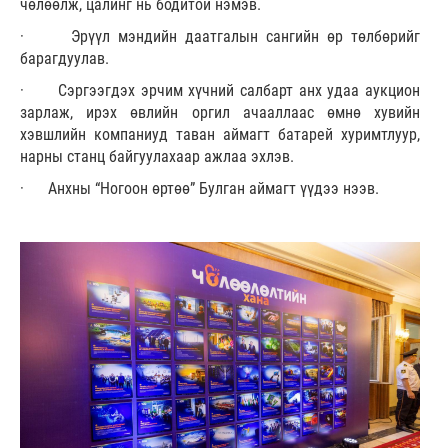
чөлөөлж, цалинг нь бодитой нэмэв.
· Эрүүл мэндийн даатгалын сангийн өр төлбөрийг
барагдуулав.
· Сэргээгдэх эрчим хүчний салбарт анх удаа аукцион
зарлаж, ирэх өвлийн оргил ачааллаас өмнө хувийн
хэвшлийн компаниуд таван аймагт батарей хуримтлуур,
нарны станц байгуулахаар ажлаа эхлэв.
· Анхны “Ногоон өртөө” Булган аймагт үүдээ нээв.