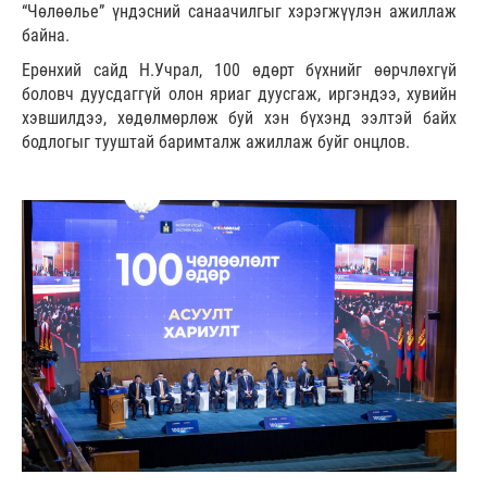
“Чөлөөлье” үндэсний санаачилгыг хэрэгжүүлэн ажиллаж
байна.
Ерөнхий сайд Н.Учрал, 100 өдөрт бүхнийг өөрчлөхгүй
боловч дуусдаггүй олон яриаг дуусгаж, иргэндээ, хувийн
хэвшилдээ, хөдөлмөрлөж буй хэн бүхэнд ээлтэй байх
бодлогыг тууштай баримталж ажиллаж буйг онцлов.