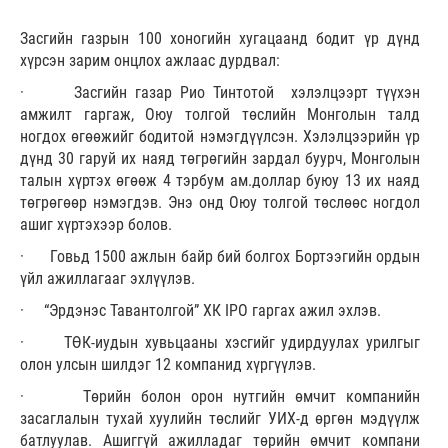
Засгийн газрын 100 хоногийн хугацаанд бодит үр дүнд
хүрсэн зарим онцлох ажлаас дурдвал:
· Засгийн газар Рио Тинтотой хэлэлцээрт түүхэн
амжилт гаргаж, Оюу толгой төслийн Монголын талд
ногдох өгөөжийг бодитой нэмэгдүүлсэн. Хэлэлцээрийн үр
дүнд 30 гаруй их наяд төгрөгийн зардал буурч, Монголын
талын хүртэх өгөөж 4 тэрбум ам.доллар буюу 13 их наяд
төгрөгөөр нэмэгдэв. Энэ онд Оюу толгой төслөөс ногдол
ашиг хүртэхээр болов.
· Говьд 1500 ажлын байр бий болгох Бортээгийн ордын
үйл ажиллагааг эхлүүлэв.
· “Эрдэнэс Тавантолгой” ХК IPO гаргах ажил эхлэв.
· ТӨК-иудын хувьцааны хэсгийг удирдуулах урилгыг
олон улсын шилдэг 12 компанид хүргүүлэв.
· Төрийн болон орон нутгийн өмчит компанийн
засаглалын тухай хуулийн төслийг УИХ-д өргөн мэдүүлж
батлуулав. Ашиггүй ажилладаг төрийн өмчит компани