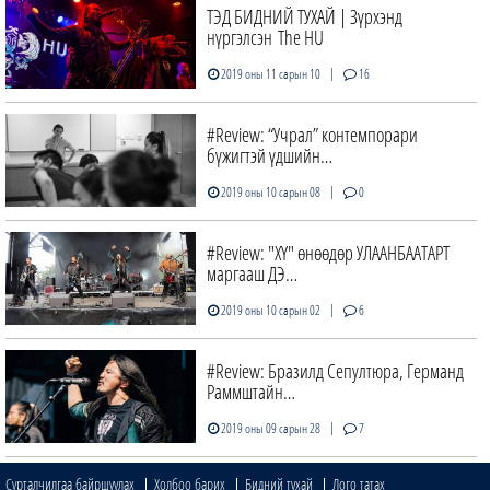
ТЭД БИДНИЙ ТУХАЙ | Зүрхэнд
нүргэлсэн The HU
|
2019 оны 11 сарын 10
16
#Review: “Учрал” контемпорари
бүжигтэй үдшийн…
|
2019 оны 10 сарын 08
0
#Review: "ХҮ" өнөөдөр УЛААНБААТАРТ
маргааш ДЭ…
|
2019 оны 10 сарын 02
6
#Review: Бразилд Сепултюра, Германд
Раммштайн…
|
2019 оны 09 сарын 28
7
Сурталчилгаа байршуулах
Холбоо барих
Бидний тухай
Лого татах