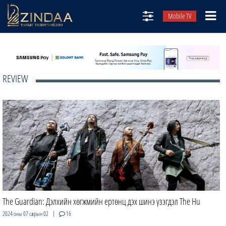
Mobile TV
НИЙТЛЭЛЧИД
ТВ8
REVIEW
ӨГЛӨӨНИЙ СОНИН
АУДИО ЗОХИОЛ
ЗИНДАА СЭТГҮҮЛ
The Guardian: Дэлхийн хөгжмийн ертөнц дэх шинэ үзэгдэл The Hu
|
2024 оны 07 сарын 02
16