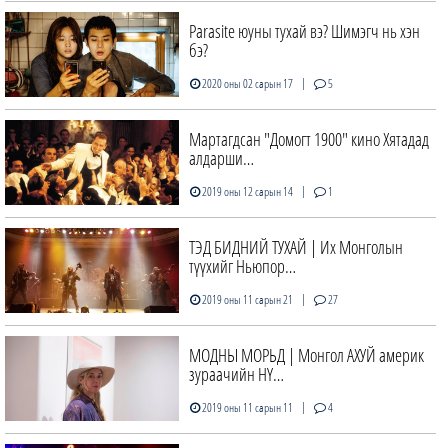
Parasite юуны тухай вэ? Шимэгч нь хэн
бэ?
|
2020 оны 02 сарын 17
5
Мартагдсан "Домогт 1900" кино Хятадад
алдарши…
|
2019 оны 12 сарын 14
1
ТЭД БИДНИЙ ТУХАЙ | Их Монголын
түүхийг Ньюпор…
|
2019 оны 11 сарын 21
27
МОДНЫ МОРЬД | Монгол АХУЙ америк
зураачийн НҮ…
|
2019 оны 11 сарын 11
4