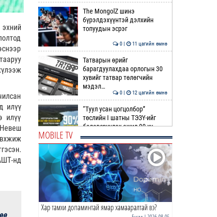
The MongolZ шинэ
бүрэлдэхүүнтэй дэлхийн
 эхний
топуудын эсрэг
лолтод
0 |
11 цагийн өмнө
гэснээр
тааруу
Татварын өрийг
барагдуулахдаа орлогын 30
хүлээж
хувийг татвар төлөгчийн
мэдэл…
0 |
12 цагийн өмнө
чилсан
д илүү
“Туул усан цогцолбор”
э илүү
төслийн I шатны ТЭЗҮ-ийг
боловсруулах ажил 90 ху…
 Невеш
MOBILE TV
эвхжиж
0 |
12 цагийн өмнө
тгэсэн.
Нийслэлийн иргэдийн
АШТ-нд
Төлөөлөгчдийн Хурлын
Ээлжит VIII хуралдаан
эхэллээ
0 |
13 цагийн өмнө
Хар тамхи допаминтай ямар хамааралтай вэ?
ТОО | Гадаад валютын нөөц
өө
7.9 тэрбум ам.доллар давлаа
Бусад
| 2026-08-05