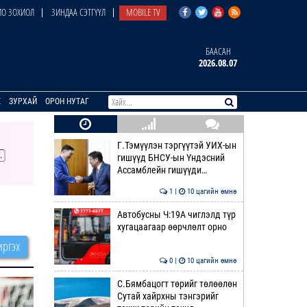
О ЗОХИОЛ
ЗИНДАА СЭТГҮҮЛ
MOBILE TV
БААСАН
2026.08.07
E
ЗУРХАЙ
ОРОН НУТАГ
Г.Тэмүүлэн тэргүүтэй УИХ-ын
гишүүд БНСУ-ын Үндэсний
Ассамблейн гишүүди…
1 |
10 цагийн өмнө
Автобусны Ч:19А чиглэлд түр
хугацаагаар өөрчлөлт орно
ргэх
0 |
10 цагийн өмнө
С.Бямбацогт төрийг төлөөлөн
Сутай хайрхны тэнгэрийг