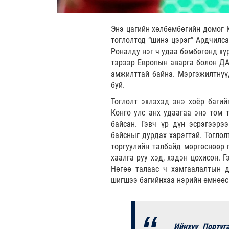
Энэ цагийн хөлбөмбөгийн домог 
тоглолтод “шинэ цэрэг” Ардчилса
Роналду нэг ч удаа бөмбөгөнд хүр
тэрээр Европын аварга болон ДАШ
амжилттай байна. Мэргэжилтнүүд
буй.
Тоглолт эхлэхэд энэ хоёр баги
Конго улс анх удаагаа энэ том 
байсан. Гэвч үр дүн эсрэгээрэ
байсныг дурдах хэрэгтэй. Тогло
торгуулийн талбайд мөргөснөөр 
хаалга руу хэд, хэдэн цохисон. 
Нөгөө талаас ч хамгаалалтын 
шигшээ багийнхаа нэрийн өмнөөс
Ийнхүү Португ