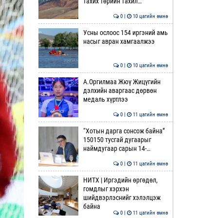
тахих төрийн тахил…
0 |
10 цагийн өмнө
Усны ослоос 154 иргэний амь
насыг авран хамгаалжээ
0 |
10 цагийн өмнө
А.Оргилмаа Жюү Жицүгийн
дэлхийн аваргаас дөрвөн
медаль хүртлээ
0 |
11 цагийн өмнө
“Хотын дарга сонсож байна”
150150 тусгай дугаарыг
наймдугаар сарын 14-…
0 |
11 цагийн өмнө
НИТХ | Иргэдийн өргөдөл,
гомдлыг хэрхэн
шийдвэрлэснийг хэлэлцэж
байна
0 |
11 цагийн өмнө