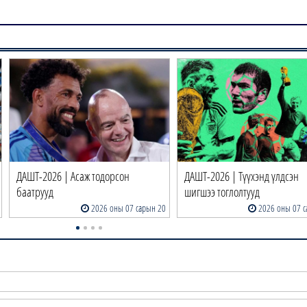
ДАШТ-2026 | Асаж тодорсон
ДАШТ-2026 | Түүхэнд үлдсэн
баатрууд
шигшээ тоглолтууд
2026 оны 07 сарын 20
2026 оны 07 с