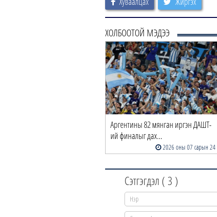
Хуваалцах
Жиргэх
ХОЛБООТОЙ МЭДЭЭ
Аргентины 82 мянган иргэн ДАШТ-
ий финалыг дах…
2026 оны 07 сарын 24
Сэтгэгдэл (
3
)