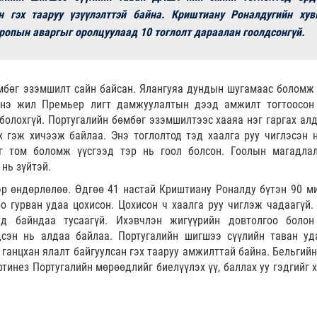
н гэх тааруу үзүүлэлттэй байна. Криштиану Роналдугийн хув
опын аваргыг оролцуулаад 10 тоглолт дараалан гоолдсонгүй.
мбөг эзэмшилт сайн байсан. Ялангуяа дундын шугамаас боломж 
Энэ жил Премьер лигт дамжуулалтын дээд амжилт тогтоосон
олохгүй. Португалийн бөмбөг эзэмшилтээс хааяа нэг гаргах алд
 гэж хичээж байлаа. Энэ тоглолтод тэд хаалга руу чиглэсэн 
эг том боломж үүсгээд тэр нь гоол болсон. Гоолын магадла
нь зүйтэй.
эр өндөрлөлөө. Өдгөө 41 настай Криштиану Роналду бүтэн 90 м
о гурван удаа цохисон. Цохисон ч хаалга руу чиглэж чадаагүй.
уд байндаа тусаагүй. Ихэвчлэн жигүүрийн довтолгоо болон
сэн нь алдаа байлаа. Португалийн шигшээ сүүлийн таван уд
ганцхан ялалт байгуулсан гэх тааруу амжилттай байна. Бельгийн
тинез Португалийн мөрөөдлийг биелүүлэх үү, баллах уу гэдгийг х