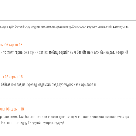
э хууль зүйн болон ёс суртахууны хэм хэмжээг хүндэтгэнэ үү. Хэм хэмжээг зөрчсөн сэтгэгдэлийг админ устгах
ны 06 сарын 18
н тоглолт гарна, энэ хүний хэт их амбиц өөрийг нь ч багийг нь ч алж байна даа, хөөрхий
ны 06 сарын 18
байгаа юм даа,цэцэрхээд мэдэмхийрээд,дүр үзүүлж нээх орилоод л ..
оны 06 сарын 18
ээр байх юмм. Тайлбарлагч нэртэй хоосон цэцэрхэлгүйгээр өөөрсдийнхөө эмоцоор үзэх эрх
 Ивээн тэтгэгчид үү Тв зүүдийн удирдлагууд уу?