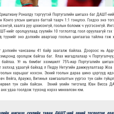
Криштиану Роналду тэргүүтэй Португалийн шигшээ баг ДАШТ-ний
н Конго улсын шигшээ багтай таарч 1:1 тэнцлээ. Гэхдээ энэ тог
сэнгүй, хаалга руу цохисонгүй, гоолын боломж ч үүсгэсэнгүй. Ин
Т-нийг оролцуулаад сүүлийн 10 тоглолтод гоол оруулаагүй гэх 
 түүнийг энэ дэлхийн аваргаар гоолын цангаагаа тайлна гэж 
йг дэлхийн чансааны 41 байр заагалж байлаа. Дээрээс нь Ард
тэмцээнд оролцож байгаа баг. Ялах магадлалаар ч Португалчуу
э байлаа. Уг нь бөмбөг эзэмшилт 75%-иар Португалийн шигшэ
лт эхлээд удаагүй байхад л Педру Нетугийн дамжуулалтаар Жоа
гоолын харьцааг нээсэн. Эхний гоолын дараа шинэ цэргүүд ид
Гэвч Вейга, Араужо, Витинья хамгаалалтын үүргээ тун сайн гүйцэ
дөрвөл тун сайн байсан. Эхний үеийн төгсгөлд Юан Висса Д
 анх удаа гоолдож түүхэнд нэрээ мөнхөлсөн юм.
алийн шигшээ сүүлийн таван ДАШТ-ний эхний тоглолтод ерд