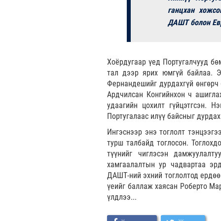
ганцхан хожсо
ДАШТ болон Евр
Хоёрдугаар үед Португалчууд бө
тал дээр ярих юмгүй байлаа. 
Фернандешийг дурдахгүй өнгөрч б
Ардчилсан Конгийнхон ч ашиглах
удаагийн цохилт гүйцэтгсэн. Н
Португалаас илүү байсныг дурдах 
Ингэснээр энэ тоглолт тэнцээгэ
турш талбайд тоглосон. Тоглохдо
түүнийг чиглэсэн дамжуулалту
хамгаалалтын ур чадвартаа эрд
ДАШТ-ний эхний тоглолтод ердөө 
үеийг баллаж хаясан Роберто Мар
үлдлээ...