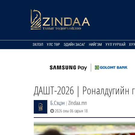
ЭХЛЭЛ
УЛС ТӨР
ЭДИЙН ЗАСАГ
НИЙГЭМ
УУЛ УУРХАЙ
ХУ
ДАШТ-2026 | Роналдугийн го
Б.Сэцэн
Zindaa.mn
|
2026 оны 06 сарын 18