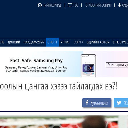
НИЙТЛЭЛЧИД
ТВ8
ӨГЛӨӨНИЙ СОНИН
АУДИ
УЛЬ
ДЭЛХИЙ
НААДАМ-2026
СПОРТ
УРЛАГ
COP17
ӨДРИЙН ХӨТӨЧ
LIFE STYL
олын цангаа хэзээ тайлагдах вэ?!
Хуваалцах
Жи