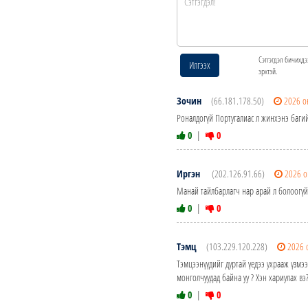
Сэтгэгдэл бичихдэ
Илгээх
эрхтэй.
Зочин
(66.181.178.50)
2026 о
Роналдогүй Португалиас л жинхэнэ багий
0
|
0
Иргэн
(202.126.91.66)
2026 о
Манай тайлбарлагч нар арай л болоогүй 
0
|
0
Тэмц
(103.229.120.228)
2026 
Тэмцээнүүдийг дуртай үедээ ухрааж үзм
монголчуудад байна уу ? Хэн хариулах вэ?
0
|
0