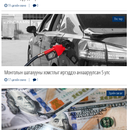
|
19 цагийн өмнө
0
Улс төр
Монголын шатахууны хомстлыг иргэддээ анхааруулсан 5 улс
|
17 цагийн өмнө
1
Эдийн засаг