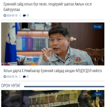
Ерөнхий сайд хотын бүх төсөл, тендерийг шалгах Ажлын хэсэг
байгууллаа
|
2026-05-16
10
Улс төр
Хотын дарга Х.Нямбаатар Ерөнхий сайдад хандан МЭДЭГДЭЛ хийлээ
|
2026-05-16
35
ОРОН НУТАГ
Хууль