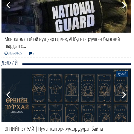
Монгол эмэгтэйтэй нууцаар гэрлэж, АНУ-д нэвтрүүлсэн Үндэсний
гвардын х…
|
2026-08-05
2
ДЭЛХИЙ
Зурхай
ӨРНИЙН ЗУРХАЙ | Нумынхан эрч хүчээр дүүрэн байна