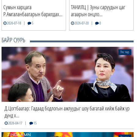
Сумын харцага
ТАНИЛЦ | Зуны саруудын цаг
Р.Амгаланбаатарын барилдах…
агаарын онцло…
|
|
2026-07-18
5
2026-07-20
0
БАЙР СУУРЬ
Улс төр
Д.Цогтбаатар: Гадаад бодлогын ажлуудыг шоу багатай хийж байж үр
дүнд х…
|
2026-04-17
15