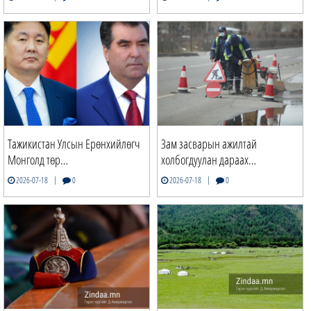
Тажикистан Улсын Ерөнхийлөгч
Зам засварын ажилтай
Монголд төр…
холбогдуулан дараах…
|
|
2026-07-18
0
2026-07-18
0