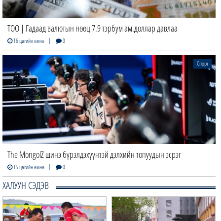
ТОО | Гадаад валютын нөөц 7.9 тэрбум ам.доллар давлаа
|
16 цагийн өмнө
0
Спорт
The MongolZ шинэ бүрэлдэхүүнтэй дэлхийн топуудын эсрэг
|
15 цагийн өмнө
0
ХАЛУУН СЭДЭВ