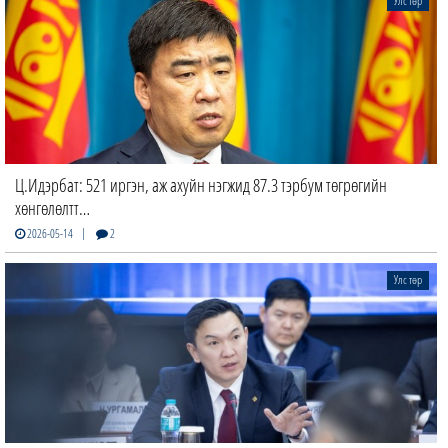
Улс төр
Ц.Идэрбат: 521 иргэн, аж ахуйн нэгжид 87.3 тэрбум төгрөгийн
хөнгөлөлтт…
|
2026-05-14
2
Улс төр