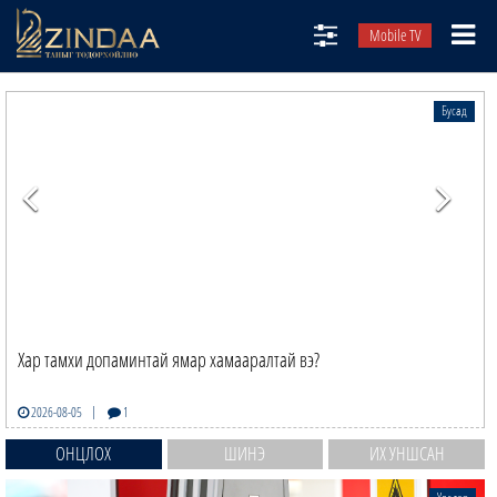
Mobile TV
НИЙТЛЭЛЧИД
Бусад
ТВ8
ӨГЛӨӨНИЙ СОНИН
АУДИО ЗОХИОЛ
ЗИНДАА СЭТГҮҮЛ
Хар тамхи допаминтай ямар хамааралтай вэ?
|
2026-08-05
1
ОНЦЛОХ
ШИНЭ
ИХ УНШСАН