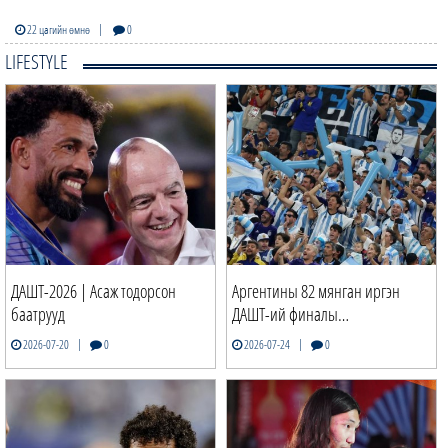
|
22 цагийн өмнө
0
LIFESTYLE
ДАШТ-2026 | Асаж тодорсон
Аргентины 82 мянган иргэн
баатрууд
ДАШТ-ий финалы…
|
|
2026-07-20
0
2026-07-24
0