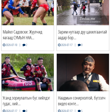
Майкл Садовски: Жуулчид
Зарим нутгаар дуу цахилгаантай
яагаад СУМЫН НАА…
аадар бор…
|
|
2026-07-10
2
2026-07-17
0
Усанд зориулалтын бус хийлдэг
Наадмын сонирхолтой, бүтээлч
гудас, хий…
видео конте…
|
|
2026-07-17
0
2026-07-17
5