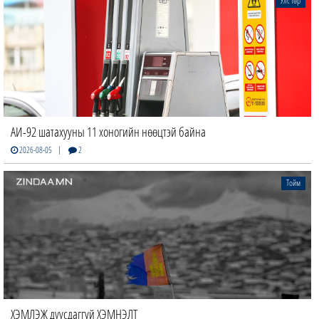
Улс төр
АИ-92 шатахууны 11 хоногийн нөөцтэй байна
|
2026-08-05
2
Тойм
ХЭМЛЭЖ дуусдаггүй ХЭМНЭЛТ