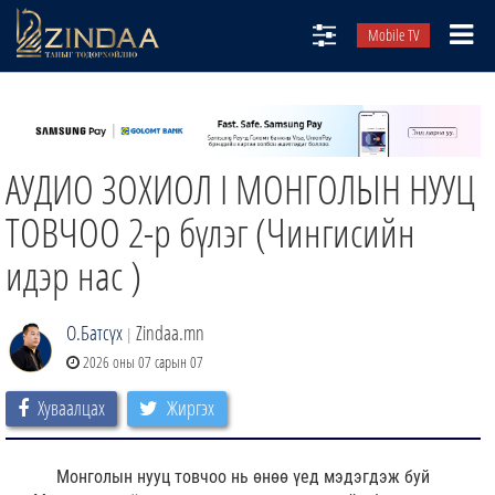
Mobile TV
НИЙТЛЭЛЧИД
ТВ8
АУДИО ЗОХИОЛ I МОНГОЛЫН НУУЦ
ӨГЛӨӨНИЙ СОНИН
АУДИО ЗОХИОЛ
ТОВЧОО 2-р бүлэг (Чингисийн
ЗИНДАА СЭТГҮҮЛ
идэр нас )
О.Батсүх
Zindaa.mn
|
2026 оны 07 сарын 07
Хуваалцах
Жиргэх
Монголын нууц товчоо нь өнөө үед мэдэгдэж буй