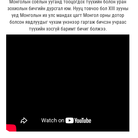
Монголын соёлын ууганд тооцогдох түүхийн болон уран
зохиолын бичгийн дурсгал юм. Нууц товчоо бол XIII зууны
үед Монголын их улс мандах цагт Монгол орны дотор
болсон явдлуудыг чухам үнэнээр гаргаж бичсэн учраас
түүхийн хосгүй баримт бичиг болжээ.