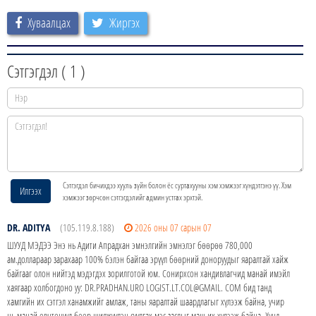
Хуваалцах
Жиргэх
Сэтгэгдэл (
1
)
Сэтгэгдэл бичихдээ хууль зүйн болон ёс суртахууны хэм хэмжээг хүндэтгэнэ үү. Хэм
Илгээх
хэмжээг зөрчсөн сэтгэгдэлийг админ устгах эрхтэй.
DR. ADITYA
(105.119.8.188)
2026 оны 07 сарын 07
ШУУД МЭДЭЭ Энэ нь Адити Апрадхан эмнэлгийн эмнэлэг бөөрөө 780,000
ам.доллараар зарахаар 100% бэлэн байгаа эрүүл бөөрний доноруудыг яаралтай хайж
байгааг олон нийтэд мэдэгдэх зорилготой юм. Сонирхсон хандивлагчид манай имэйл
хаягаар холбогдоно уу: DR.PRADHAN.URO LOGIST.LT.COL@GMAIL. COM бид танд
хамгийн их сэтгэл ханамжийг амлаж, таны яаралтай шаардлагыг хүлээж байна, учир
нь манай өвчтөнүүд бөөр шилжүүлэн суулгах мэс заслыг маш их хүлээж байна. Хүнд