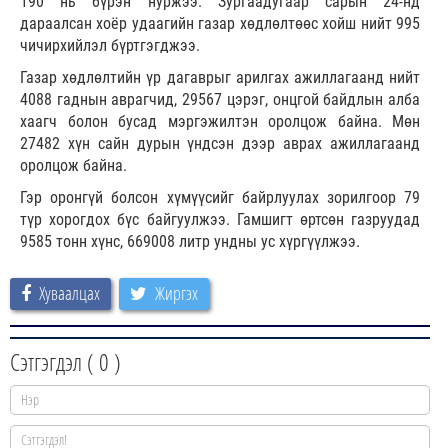
190 нь бүрэн нуржээ. Зургаадугаар сарын 24-нд
дараалсан хоёр удаагийн газар хөдлөлтөөс хойш нийт 995
чичирхийлэл бүртгэгджээ.
Газар хөдлөлтийн үр дагаврыг арилгах ажиллагаанд нийт
4088 гаднын аврагчид, 29567 цэрэг, онцгой байдлын алба
хаагч болон бусад мэргэжилтэн оролцож байна. Мөн
27482 хүн сайн дурын үндсэн дээр аврах ажиллагаанд
оролцож байна.
Гэр оронгүй болсон хүмүүсийг байрлуулах зорилгоор 79
түр хорогдох бүс байгуулжээ. Гамшигт өртсөн газруудад
9585 тонн хүнс, 669008 литр ундны ус хүргүүлжээ.
Хуваалцах
Жиргэх
Сэтгэгдэл (
0
)