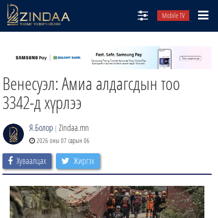
Mobile TV
НИЙТЛЭЛЧИД
ТВ8
Венесуэл: Амиа алдагсдын тоо
ӨГЛӨӨНИЙ СОНИН
АУДИО ЗОХИОЛ
3342-д хүрлээ
ЗИНДАА СЭТГҮҮЛ
Я.Болор
Zindaa.mn
|
2026 оны 07 сарын 06
Хуваалцах
Жиргэх