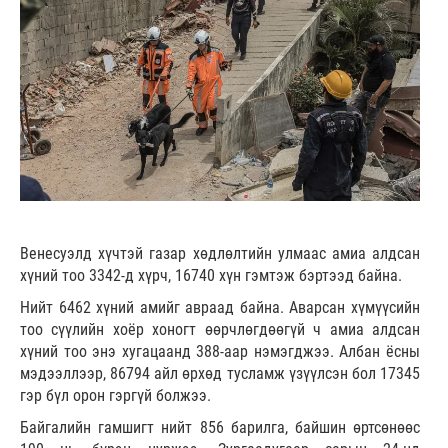
Венесуэлд хүчтэй газар хөдлөлтийн улмаас амиа алдсан
хүний тоо 3342-д хүрч, 16740 хүн гэмтэж бэртээд байна.
Нийт 6462 хүний амийг авраад байна. Аварсан хүмүүсийн
тоо сүүлийн хоёр хоногт өөрчлөгдөөгүй ч амиа алдсан
хүний тоо энэ хугацаанд 388-аар нэмэгджээ. Албан ёсны
мэдээллээр, 86794 айл өрхөд тусламж үзүүлсэн бол 17345
гэр бүл орон гэргүй болжээ.
Байгалийн гамшигт нийт 856 барилга, байшин өртсөнөөс