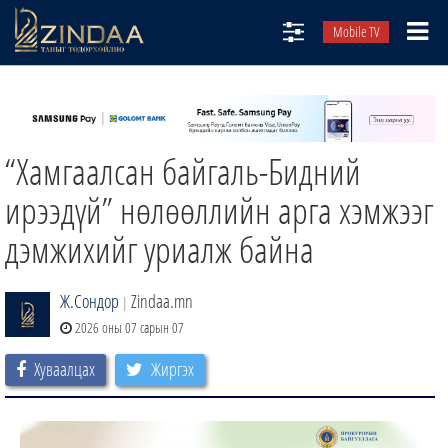
Mobile TV
НИЙТЛЭЛЧИД
ТВ8
“Хамгаалсан байгаль-Бидний
ӨГЛӨӨНИЙ СОНИН
АУДИО ЗОХИОЛ
ирээдүй” нөлөөллийн арга хэмжээг
ЗИНДАА СЭТГҮҮЛ
дэмжихийг уриалж байна
Ж.Сондор
Zindaa.mn
|
2026 оны 07 сарын 07
Хуваалцах
Жиргэх