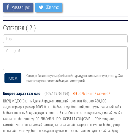
Хуваалцах
Жиргэх
Сэтгэгдэл (
2
)
Сэтгэгдэл бичихдээ хууль зүйн болон ёс суртахууны хэм хэмжээг хүндэтгэнэ үү. Хэм
Илгээх
хэмжээг зөрчсөн сэтгэгдэлийг админ устгах эрхтэй.
Бөөрөө зарах гэж оло
(105.119.34.194)
2026 оны 07 сарын 07
ШУУД МЭДЭЭ Энэ нь Адити Апрадхан эмнэлгийн эмнэлэг бөөрөө 780,000
ам.доллараар зарахаар 100% бэлэн байгаа эрүүл бөөрний доноруудыг яаралтай хайж
байгааг олон нийтэд мэдэгдэх зорилготой юм. Сонирхсон хандивлагчид манай имэйл
хаягаар холбогдоно уу: DR.PRADHAN.URO LOGIST.LT.COL@GMAIL. COM бид танд
хамгийн их сэтгэл ханамжийг амлаж, таны яаралтай шаардлагыг хүлээж байна, учир
нь манай өвчтөнүүд бөөр шилжүүлэн суулгах мэс заслыг маш их хүлээж байна. Хүнд