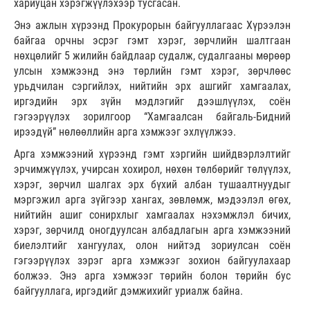
хариуцан хэрэгжүүлэхээр тусгасан.
Энэ ажлын хүрээнд Прокурорын байгууллагаас Хүрээлэн
байгаа орчны эсрэг гэмт хэрэг, зөрчлийн шалтгаан
нөхцөлийг 5 жилийн байдлаар судалж, судалгааны мөрөөр
улсын хэмжээнд энэ төрлийн гэмт хэрэг, зөрчлөөс
урьдчилан сэргийлэх, нийтийн эрх ашгийг хамгаалах,
иргэдийн эрх зүйн мэдлэгийг дээшлүүлэх, соён
гэгээрүүлэх зорилгоор “Хамгаалсан байгаль-Бидний
ирээдүй” нөлөөллийн арга хэмжээг эхлүүлжээ.
Арга хэмжээний хүрээнд гэмт хэргийн шийдвэрлэлтийг
эрчимжүүлэх, учирсан хохирол, нөхөн төлбөрийг төлүүлэх,
хэрэг, зөрчил шалгах эрх бүхий албан тушаалтнуудыг
мэргэжил арга зүйгээр хангах, зөвлөмж, мэдээлэл өгөх,
нийтийн ашиг сонирхлыг хамгаалах нэхэмжлэл бичих,
хэрэг, зөрчилд оногдуулсан албадлагын арга хэмжээний
биелэлтийг хангуулах, олон нийтэд зориулсан соён
гэгээрүүлэх зэрэг арга хэмжээг зохион байгуулахаар
болжээ. Энэ арга хэмжээг төрийн болон төрийн бус
байгууллага, иргэдийг дэмжихийг уриалж байна.