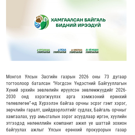
Монгол Улсын Засгийн газрын 2026 оны 73 дугаар
тогтоолоор баталсан “Нэгдсэн Үндэстний Байгууллагын
Хүний эрхийн зөвлөлийн ирүүлсэн зөвлөмжүүдийг 2026-
2030 онд хэрэгжүүлэх арга хэмжээний ерөнхий
төлөвлөгөө”-нд Хүрээлэн байгаа орчны эсрэг гэмт хэрэг,
зөрчлийн гаралт, шийдвэрлэлтийг судлах, Байгаль орчныг
хамгаалах, уур амьсгалын зэрэг асуудлаар иргэн, хуулийн
этгээдэд нөлөөллийн компанит ажил үе шаттай зохион
байгуулах ажлыг Улсын ерөнхий прокурорын газар