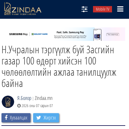
Mobile TV
НИЙТЛЭЛЧИД
ТВ8
Н.Учралын тэргүүлж буй Засгийн
ӨГЛӨӨНИЙ СОНИН
АУДИО ЗОХИОЛ
газар 100 өдөрт хийсэн 100
ЗИНДАА СЭТГҮҮЛ
чөлөөлөлтийн ажлаа танилцуулж
байна
Я.Болор
Zindaa.mn
|
2026 оны 07 сарын 07
Хуваалцах
Жиргэх