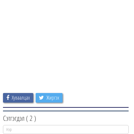
Хуваалцах
Жиргэх
Сэтгэгдэл (
2
)