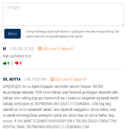
Сэтгэгдэл бичихдээ хууль зүйн болон ёс суртахууны хэм хэмжээг хүндэтгэнэ үү. Хэм
Илгээх
хэмжээг зөрчсөн сэтгэгдэлийг админ устгах эрхтэй.
М
(103.229.121.83)
2026 оны 07 сарын 07
Мах хэд болсон бэээ
0
|
0
DR. ADITYA
(105.119.8.188)
2026 оны 07 сарын 07
ШУУД МЭДЭЭ Энэ нь Адити Апрадхан эмнэлгийн эмнэлэг бөөрөө 780,000
ам.доллараар зарахаар 100% бэлэн байгаа эрүүл бөөрний доноруудыг яаралтай хайж
байгааг олон нийтэд мэдэгдэх зорилготой юм. Сонирхсон хандивлагчид манай имэйл
хаягаар холбогдоно уу: DR.PRADHAN.URO LOGIST.LT.COL@GMAIL. COM бид танд
хамгийн их сэтгэл ханамжийг амлаж, таны яаралтай шаардлагыг хүлээж байна, учир
нь манай өвчтөнүүд бөөр шилжүүлэн суулгах мэс заслыг маш их хүлээж байна. Хүнд
этгэсэн. IF YOU WANT TO DONATE YOUR KIDDEY FOR $ 780,000.OOUSD CONTACT THIS
HOSPITAL EMAIL: DR.PRADHAN.UROLOGIST.LT.COL@GMAIL.COM