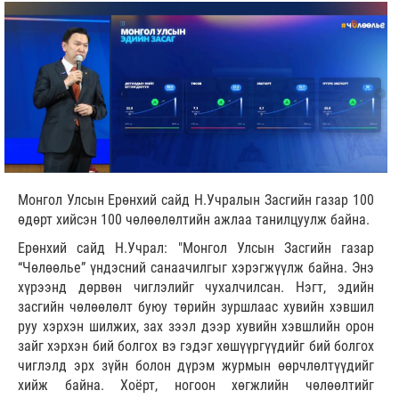
Монгол Улсын Ерөнхий сайд Н.Учралын Засгийн газар 100
өдөрт хийсэн 100 чөлөөлөлтийн ажлаа танилцуулж байна.
Ерөнхий сайд Н.Учрал: "Монгол Улсын Засгийн газар
“Чөлөөлье” үндэсний санаачилгыг хэрэгжүүлж байна. Энэ
хүрээнд дөрвөн чиглэлийг чухалчилсан. Нэгт, эдийн
засгийн чөлөөлөлт буюу төрийн зуршлаас хувийн хэвшил
руу хэрхэн шилжих, зах зээл дээр хувийн хэвшлийн орон
зайг хэрхэн бий болгох вэ гэдэг хөшүүргүүдийг бий болгох
чиглэлд эрх зүйн болон дүрэм журмын өөрчлөлтүүдийг
хийж байна. Хоёрт, ногоон хөгжлийн чөлөөлтийг