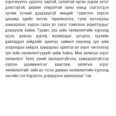
хэрэгжүүлэх үүднээс нартай, салхитай өргөн уудам нутаг
дэвсгэртэй, дөрвөн улиралтай орны хувьд сэргээгдэх
эрчим хүчний дундаршгүй нөөцийг түшиглэн хэрхэн
цаашид эдийн засгаа төрөлжүүлэх, түлш шатахууны
хамаарлаас хэрхэн гарах вэ зэрэг томоохон зорилтуудыг
дэвшүүлж байна. Гуравт, эрх зүйн чөлөөлөлтийн хүрээнд
хууль давсан дүрэм, журмуудыг цэгцлэх, хуулийн
давхардал хийдлийг арилгах, хиймэл оюунаар эрх зүйн
хоорондын хийдэл, хамаарлыг арилгах вэ зэрэг чиглэлээр
эрх зүйн чөлөөлөлтүүдийг хийж байна. Мөн авлигын эсрэг
чөлөөлөлт буюу хүний оролцоогүйгээр, хамааралгүйгээр
хэрхэн цахимжилтыг ашиглаж, авлигын эсрэг
чөлөөлөлтийг хийх вэ гэсэн дөрвөн чөлөөлөлтийн хүрээнд
засгийн гол бодлогоо дэвшүүлэн ажиллалаа" гэв.