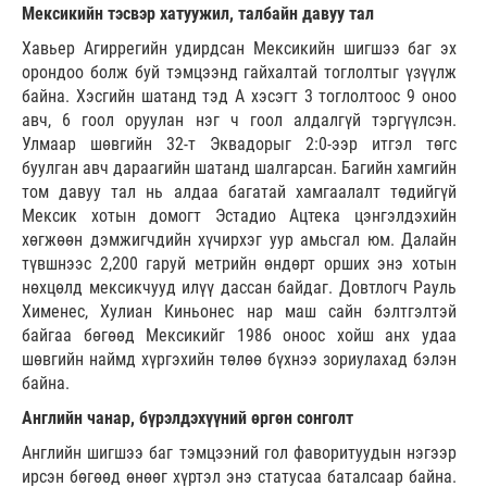
Мексикийн тэсвэр хатуужил, талбайн давуу тал
Хавьер Агиррегийн удирдсан Мексикийн шигшээ баг эх
орондоо болж буй тэмцээнд гайхалтай тоглолтыг үзүүлж
байна. Хэсгийн шатанд тэд А хэсэгт 3 тоглолтоос 9 оноо
авч, 6 гоол оруулан нэг ч гоол алдалгүй тэргүүлсэн.
Улмаар шөвгийн 32-т Эквадорыг 2:0-ээр итгэл төгс
буулган авч дараагийн шатанд шалгарсан. Багийн хамгийн
том давуу тал нь алдаа багатай хамгаалалт төдийгүй
Мексик хотын домогт Эстадио Ацтека цэнгэлдэхийн
хөгжөөн дэмжигчдийн хүчирхэг уур амьсгал юм. Далайн
түвшнээс 2,200 гаруй метрийн өндөрт орших энэ хотын
нөхцөлд мексикчууд илүү дассан байдаг. Довтлогч Рауль
Хименес, Хулиан Киньонес нар маш сайн бэлтгэлтэй
байгаа бөгөөд Мексикийг 1986 оноос хойш анх удаа
шөвгийн наймд хүргэхийн төлөө бүхнээ зориулахад бэлэн
байна.
Английн чанар, бүрэлдэхүүний өргөн сонголт
Английн шигшээ баг тэмцээний гол фаворитуудын нэгээр
ирсэн бөгөөд өнөөг хүртэл энэ статусаа баталсаар байна.