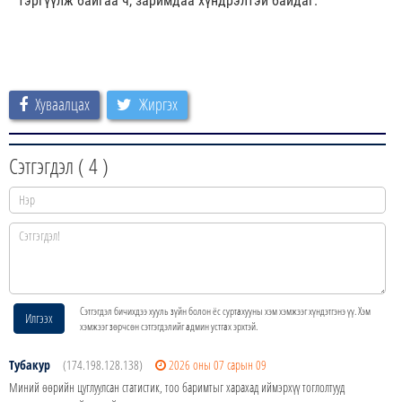
тэргүүлж байгаа ч, заримдаа хүндрэлтэй байдаг.
Хуваалцах
Жиргэх
Сэтгэгдэл (
4
)
Сэтгэгдэл бичихдээ хууль зүйн болон ёс суртахууны хэм хэмжээг хүндэтгэнэ үү. Хэм
Илгээх
хэмжээг зөрчсөн сэтгэгдэлийг админ устгах эрхтэй.
Тубакур
(174.198.128.138)
2026 оны 07 сарын 09
Миний өөрийн цуглуулсан статистик, тоо баримтыг харахад иймэрхүү тоглолтууд