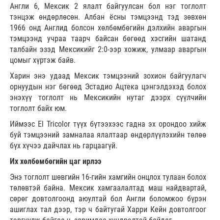
Англи 6, Мексик 2 ялалт байгуулсан бол нэг тоглолт
тэнцэж өндөрлөсөн. Албан ёсны тэмцээнд тэд зөвхөн
1966 онд Англид болсон хөлбөмбөгийн дэлхийн аваргын
тэмцээнд учраа таарч байсан бөгөөд хэсгийн шатанд
талбайн эзэд Мексикийг 2:0-ээр хожиж, улмаар аваргын
цомыг хүртэж байв.
Харин энэ удаад Мексик тэмцээний зохион байгуулагч
орнуудын нэг бөгөөд Эстадио Ацтека цэнгэлдэхэд болох
энэхүү тоглолт нь Мексикийн нутаг дээрх сүүлчийн
тоглолт байх юм.
Иймээс El Tricolor түүх бүтээхээс гадна эх орондоо хийж
буй тэмцээний замналаа ялалтаар өндөрлүүлэхийн төлөө
бүх хүчээ дайчлах нь гарцаагүй.
Их хөлбөмбөгийн цаг ирлээ
Энэ тоглолт шөвгийн 16-гийн хамгийн онцлох тулаан болох
төлөвтэй байна. Мексик хамгаалалтад маш найдвартай,
сөрөг довтолгоонд аюултай бол Англи боломжоо бүрэн
ашиглах тал дээр, тэр ч байтугай Харри Кейн довтолгоог