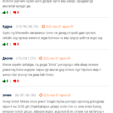
ихэвчлэн шүүгчийн эцсийн шүгэл дуугарах хүртэл маш ширүүн, хурцадмал уур
амьсгалтай өрнөдөг даа.
0
|
0
Худуха
(174.198.140.135)
2026 оны 07 сарын 09
Хэрвээ тэд Мексикийн хамгаалалтыг сэтлэх гэж дахиад хэтэрхий удаан хүлээвэл,
талбайн эзэд гаргасан жижигхэн алдаа болгоныг нь маш хүндээр шийтгэж мэднэ шүү.
0
|
0
Джочи
(174.234.7.215)
2026 оны 07 сарын 09
Мексик өөрийн талбайдаа, тэр дундаа ”Azteca” цэнгэлдэхдээ тийм аймар хөгжөөн
дэмжигчид болон өндөрлөг газрын уур амьсгал дунд тоглоно гэдэг Европын ямар ч
шигшээ багт үнэхээр том даваа байх болно.
0
|
0
зочин
(66.181.166.196)
2026 оны 07 сарын 06
Энэхүү тоглолт Мексик хотын домогт Эстадио Ацтека цэнгэлдэх хүрээлэнд долоодугаар
сарын 6-ны 20:00 цагт (Улаанбаатарын цагаар) эхэлнэ гэнэ ээ, өнөө өглөө болоод
өнгөрсөн тоглолт шүү дээ, иймэрхүү мэдлэг, мэдээлэлтэй улс сэтгүүлж гэж юм бичээд ч