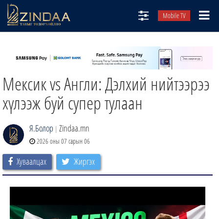
Mobile TV
НИЙТЛЭЛЧИД
ТВ8
Мексик vs Англи: Дэлхий нийтээрээ
ӨГЛӨӨНИЙ СОНИН
АУДИО ЗОХИОЛ
хүлээж буй супер тулаан
ЗИНДАА СЭТГҮҮЛ
Я.Болор
Zindaa.mn
|
2026 оны 07 сарын 06
Хуваалцах
Жиргэх