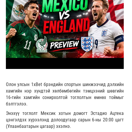
Олон улсын 1xBet брэндийн спортын шинжээчид дэлхийн
хамгийн нэр хүндтэй хөлбөмбөгийн тэмцээний шөвгийн
16-гийн хамгийн сонирхолтой тоглолтын өмнөх тоймыг
бэлтгэлээ.
Энэхүү тоглолт Мексик хотын домогт Эстадио Ацтека
цэнгэлдэх хүрээлэнд долоодугаар сарын 6-ны 20:00 цагт
(Улаанбаатарын цагаар) эхэлнэ.