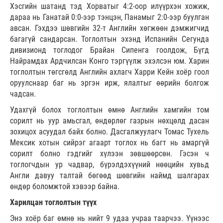
Хэсгийн шатанд тэд Хорватыг 4:2-оор илүүрхэн хожиж,
дараа нь Ганатай 0:0-ээр тэнцэн, Панамыг 2:0-ээр буулган
авсан. Гэхдээ шөвгийн 32-т Английн хөгжөөн дэмжигчид
багагүй сандарсан. Тоглолтын эхэнд Испанийн Сегунда
дивизионд тоглодог Брайан Сипенга гоолдож, Бүгд
Найрамдах Ардчилсан Конго тэргүүлж эхэлсэн юм. Харин
тоглолтын төгсгөлд Английн ахлагч Харри Кейн хоёр гоол
оруулснаар баг нь эргэн ирж, ялалтыг өөрийн болгож
чадсан.
Удахгүй болох тоглолтын өмнө Английн хамгийн том
сорилт нь уур амьсгал, өндөрлөг газрын нөхцөлд дасан
зохицох асуудал байх болно. Дасгалжуулагч Томас Тухель
Мексик хотын сийрэг агаарт тоглох нь багт нь амаргүй
сорилт болно гэдгийг хүлээн зөвшөөрсөн. Гэсэн ч
тоглогчдын ур чадвар, бүрэлдэхүүний нөөцийн хувьд
Англи давуу талтай бөгөөд шөвгийн наймд шалгарах
өндөр боломжтой хэвээр байна.
Харилцан тоглолтын түүх
Энэ хоёр баг өмнө нь нийт 9 удаа учраа таарчээ. Үүнээс