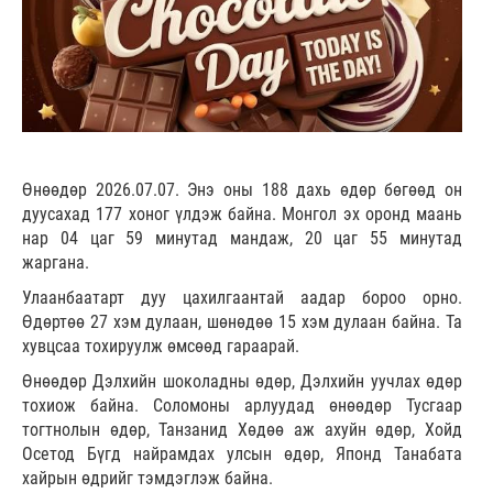
Өнөөдөр 2026.07.07. Энэ оны 188 дахь өдөр бөгөөд он
дуусахад 177 хоног үлдэж байна. Монгол эх оронд маань
нар 04 цаг 59 минутад мандаж, 20 цаг 55 минутад
жаргана.
Улаанбаатарт дуу цахилгаантай аадар бороо орно.
Өдөртөө 27 хэм дулаан, шөнөдөө 15 хэм дулаан байна. Та
хувцсаа тохируулж өмсөөд гараарай.
Өнөөдөр Дэлхийн шоколадны өдөр, Дэлхийн уучлах өдөр
тохиож байна. Соломоны арлуудад өнөөдөр Тусгаар
тогтнолын өдөр, Танзанид Хөдөө аж ахуйн өдөр, Хойд
Осетод Бүгд найрамдах улсын өдөр, Японд Танабата
хайрын өдрийг тэмдэглэж байна.