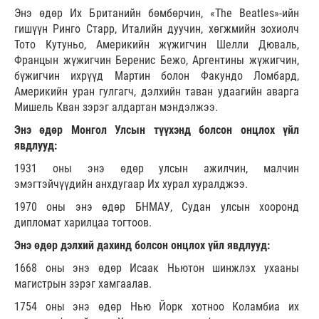
Энэ өдөр Их Британийн бөмбөрчин, «The Beatles»-ийн
гишүүн Ринго Старр, Италийн дуучин, хөгжмийн зохиолч
Тото Кутуньо, Америкийн жүжигчин Шелли Дюваль,
Францын жүжигчин Беренис Бежо, Аргентины жүжигчин,
бүжигчин ихрүүд Мартин болон Факундо Ломбард,
Америкийн уран гулгагч, дэлхийн таван удаагийн аварга
Мишель Кван зэрэг алдартан мэндэлжээ.
Энэ өдөр Монгол Улсын түүхэнд болсон онцлох үйл
явдлууд:
1931 оны энэ өдөр улсын ажилчин, малчин
эмэгтэйчүүдийн анхдугаар Их хурал хуралджээ.
1970 оны энэ өдөр БНМАУ, Судан улсын хооронд
дипломат харилцаа тогтоов.
Энэ өдөр дэлхий дахинд болсон онцлох үйл явдлууд:
1668 оны энэ өдөр Исаак Ньютон шинжлэх ухааны
магистрын зэрэг хамгаалав.
1754 оны энэ өдөр Нью Йорк хотноо Коламбиа их