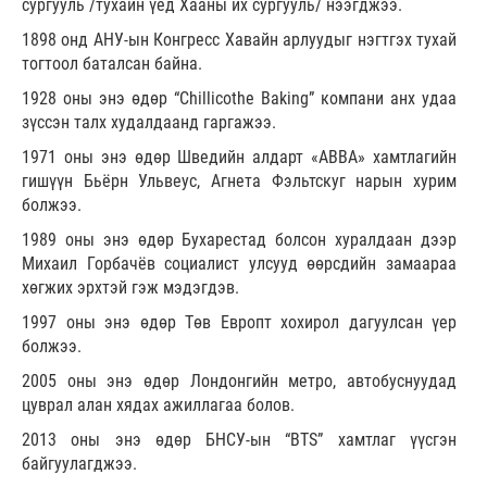
сургууль /тухайн үед Хааны их сургууль/ нээгджээ.
1898 онд АНУ-ын Конгресс Хавайн арлуудыг нэгтгэх тухай
тогтоол баталсан байна.
1928 оны энэ өдөр “Chillicothe Baking” компани анх удаа
зүссэн талх худалдаанд гаргажээ.
1971 оны энэ өдөр Шведийн алдарт «ABBA» хамтлагийн
гишүүн Бьёрн Ульвеус, Агнета Фэльтскуг нарын хурим
болжээ.
1989 оны энэ өдөр Бухарестад болсон хуралдаан дээр
Михаил Горбачёв социалист улсууд өөрсдийн замаараа
хөгжих эрхтэй гэж мэдэгдэв.
1997 оны энэ өдөр Төв Европт хохирол дагуулсан үер
болжээ.
2005 оны энэ өдөр Лондонгийн метро, автобуснуудад
цуврал алан хядах ажиллагаа болов.
2013 оны энэ өдөр БНСУ-ын “BTS” хамтлаг үүсгэн
байгуулагджээ.