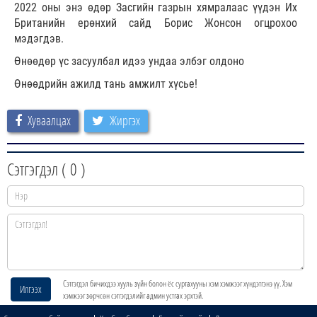
2022 оны энэ өдөр Засгийн газрын хямралаас үүдэн Их
Британийн ерөнхий сайд Борис Жонсон огцрохоо
мэдэгдэв.
Өнөөдөр үс засуулбал идээ ундаа элбэг олдоно
Өнөөдрийн ажилд тань амжилт хүсье!
Хуваалцах
Жиргэх
Сэтгэгдэл (
0
)
Сэтгэгдэл бичихдээ хууль зүйн болон ёс суртахууны хэм хэмжээг хүндэтгэнэ үү. Хэм
Илгээх
хэмжээг зөрчсөн сэтгэгдэлийг админ устгах эрхтэй.