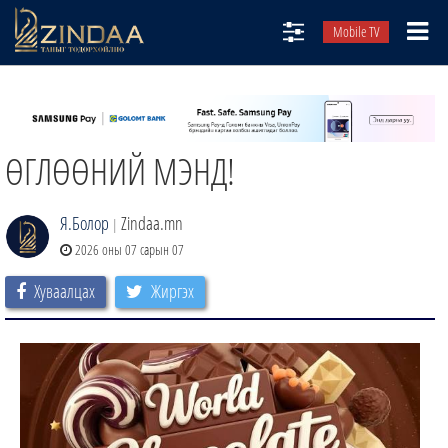
Mobile TV
НИЙТЛЭЛЧИД
ТВ8
ӨГЛӨӨНИЙ МЭНД!
ӨГЛӨӨНИЙ СОНИН
АУДИО ЗОХИОЛ
Я.Болор
Zindaa.mn
|
ЗИНДАА СЭТГҮҮЛ
2026 оны 07 сарын 07
Хуваалцах
Жиргэх