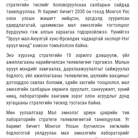
стратегийн төслийг боловсруулснаа салбарын сайдад
танилцууллаа. Уг баримт бичигт 2030 он гэхэд Монгол Улс
олон улсын жишигт нийцсэн, эрсдэлд суурилсан
удирдлагатай, цахимжсан мал эмнэлгийн тогтолцоог
бүрдүүлнэ гэж алсын хараагаа тодорхойлжээ. Үүнийгээ
“Эрүүл мал-Аюулгүй хүнс-Өрсөлдөх чадвартай экспорт-Нэг
эрүүл мэнд” хэмээн томъёолсон байна.
Энэ хүрээнд стратегийн 10 зорилго дэвшүүлж, үйл
ажиллагааны нарийвчилсан төлөвлөгөөг гаргажээ. Малын
эрүүл мэндийг хамгаалах, дархлаажуулалтыг сайжруулах
бодлого, үйл ажиллагааны төлөвлөгөө, шүлхийн вакциныг
дотооддоо савлах боломж, эдийн засгийн тооцоолол, мал
эмнэлгийн салбарын хөрөнгө оруулалт, санхүүжилт, хүний
нөөц, лабораторийн хангамж зэрэг олон асуудлыг дунд
хугацааны стратегийн төсөлд тусгасан байна.
Мөн уулзалтаар Мал эмнэлэг ариун цэврийн төв
лабораторийн стратеги төлөвлөгөөтэй танилцуулав. Уг
баримт бичигт Монгол Улсын бүсчилсэн хөгжлийн
бодлоготой уялдуулан мал эмнэлгийн лабораторийг