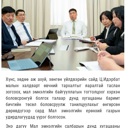
Хүнс, хөдөө аж ахуй, хөнгөн үйлдвэрийн сайд Ц.Идэрбат
малын халдварт өвчний тархалтыг яаралтай таслан
зогсоох, мал эмнэлгийн байгууллагын тогтолцоог хэрхэн
боловсронгуй болгох талаар дунд хугацааны баримт
бичгийн төсөл боловсруулж танилцуулахыг өнгөрсөн
дөрөвдүгээр сард Мал эмнэлгийн ерөнхий газрын
удирдлагуудад үүрэг болгосон.
Энэ дагуу Мал эмнэлгийн салбарын дунд хугацааны