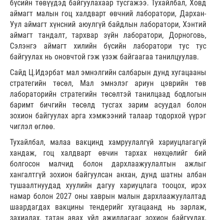
бүсийн төвүүдэд байгуулахаар тусгажээ. Тухайлбал, Ховд
аймагт малын гоц халдварт өвчний лаборатори, Дархан-
Уул аймагт хүнсний аюулгүй байдлын лаборатори, Хэнтий
аймагт тандалт, тархвар зүйн лаборатори, Дорноговь,
Сэлэнгэ аймагт хилийн бүсийн лаборатори тус тус
байгуулах нь оновчтой гэж үзэж байгаагаа танилцуулав.
Сайд Ц.Идэрбат мал эмнэлгийн салбарын дунд хугацааны
стратегийн төсөл, Мал эмнэлэг ариун цэврийн төв
лабораторийн стратегийн төсөлтэй танилцаад бодлогын
баримт бичгийн төсөлд тусгах зарим асуудал болон
зохион байгуулах арга хэмжээний талаар тодорхой үүрэг
чиглэл өглөө.
Тухайлбал, малаа вакцинд хамруулалгүй хариуцлагагүй
хандаж, гоц халдварт өвчин тархах нөхцөлийг бий
болгосон малчид болон дархлаажуулалтын ажлыг
хангалтгүй зохион байгуулсан анхан, дунд шатны албан
тушаалтнуудад хуулийн дагуу хариуцлага тооцох, ирэх
намар болон 2027 оны хаврын малын дархлаажуулалтад
шаардагдах вакцины тендерийг хугацаанд нь зарлаж,
захиалах, татан авах үйл ажиллагааг зохион байгуулах,