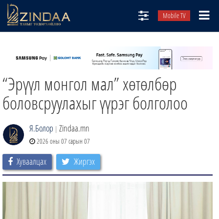
Mobile TV
НИЙТЛЭЛЧИД
ТВ8
“Эрүүл монгол мал” хөтөлбөр
ӨГЛӨӨНИЙ СОНИН
АУДИО ЗОХИОЛ
боловсруулахыг үүрэг болголоо
ЗИНДАА СЭТГҮҮЛ
Я.Болор
Zindaa.mn
|
2026 оны 07 сарын 07
Хуваалцах
Жиргэх