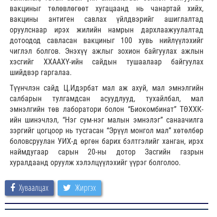
вакциныг төлөвлөгөөт хугацаанд нь чанартай хийх,
вакцины антиген савлах үйлдвэрийг ашиглалтад
оруулснаар ирэх жилийн намрын дархлаажуулалтад
дотоодод савласан вакциныг 100 хувь нийлүүлэхийг
чиглэл болгов. Энэхүү ажлыг зохион байгуулах ажлын
хэсгийг ХХААХҮ-ийн сайдын тушаалаар байгуулах
шийдвэр гаргалаа.
Түүнчлэн сайд Ц.Идэрбат мал аж ахуй, мал эмнэлгийн
салбарын тулгамдсан асуудлууд, тухайлбал, мал
эмнэлгийн төв лаборатори болон “Биокомбинат” ТӨХХК-
ийн шинэчлэл, “Нэг сум-нэг малын эмнэлэг” санаачилга
зэргийг цогцоор нь тусгасан “Эрүүл монгол мал” хөтөлбөр
боловсруулан УИХ-д өргөн барих бэлтгэлийг ханган, ирэх
наймдугаар сарын 20-ны дотор Засгийн газрын
хуралдаанд оруулж хэлэлцүүлэхийг үүрэг болголоо.
Хуваалцах
Жиргэх