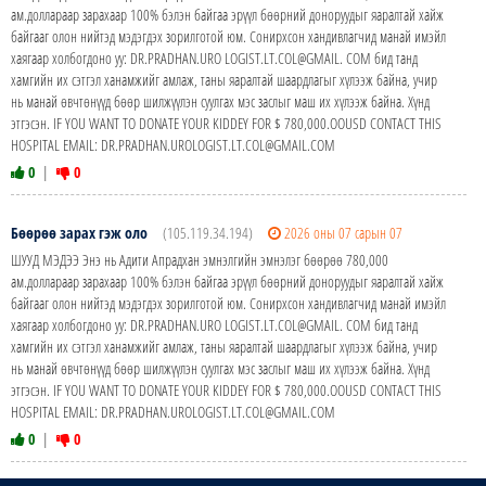
ам.доллараар зарахаар 100% бэлэн байгаа эрүүл бөөрний доноруудыг яаралтай хайж
байгааг олон нийтэд мэдэгдэх зорилготой юм. Сонирхсон хандивлагчид манай имэйл
хаягаар холбогдоно уу: DR.PRADHAN.URO LOGIST.LT.COL@GMAIL. COM бид танд
хамгийн их сэтгэл ханамжийг амлаж, таны яаралтай шаардлагыг хүлээж байна, учир
нь манай өвчтөнүүд бөөр шилжүүлэн суулгах мэс заслыг маш их хүлээж байна. Хүнд
этгэсэн. IF YOU WANT TO DONATE YOUR KIDDEY FOR $ 780,000.OOUSD CONTACT THIS
HOSPITAL EMAIL: DR.PRADHAN.UROLOGIST.LT.COL@GMAIL.COM
0
|
0
Бөөрөө зарах гэж оло
(105.119.34.194)
2026 оны 07 сарын 07
ШУУД МЭДЭЭ Энэ нь Адити Апрадхан эмнэлгийн эмнэлэг бөөрөө 780,000
ам.доллараар зарахаар 100% бэлэн байгаа эрүүл бөөрний доноруудыг яаралтай хайж
байгааг олон нийтэд мэдэгдэх зорилготой юм. Сонирхсон хандивлагчид манай имэйл
хаягаар холбогдоно уу: DR.PRADHAN.URO LOGIST.LT.COL@GMAIL. COM бид танд
хамгийн их сэтгэл ханамжийг амлаж, таны яаралтай шаардлагыг хүлээж байна, учир
нь манай өвчтөнүүд бөөр шилжүүлэн суулгах мэс заслыг маш их хүлээж байна. Хүнд
этгэсэн. IF YOU WANT TO DONATE YOUR KIDDEY FOR $ 780,000.OOUSD CONTACT THIS
HOSPITAL EMAIL: DR.PRADHAN.UROLOGIST.LT.COL@GMAIL.COM
0
|
0