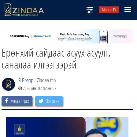
Mobile TV
НИЙТЛЭЛЧИД
ТВ8
Ерөнхий сайдаас асуух асуулт,
ӨГЛӨӨНИЙ СОНИН
АУДИО ЗОХИОЛ
саналаа илгээгээрэй
ЗИНДАА СЭТГҮҮЛ
Я.Болор
Zindaa.mn
|
2026 оны 07 сарын 07
Хуваалцах
Жиргэх