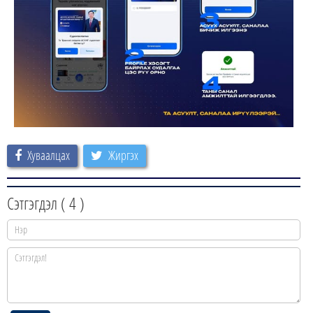
Хуваалцах
Жиргэх
Сэтгэгдэл (
4
)