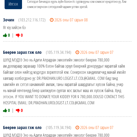
Сэтгэгдэл бичихдээ хууль зүйн болон ёс суртахууны хэм хэмжээг хүндэтгэнэ үү. Хэм
Илгээх
хэмжээг зөрчсөн сэтгэгдэлийг админ устгах эрхтэй.
Зочин
(103.212.116.172)
2026 оны 07 сарын 08
Яг юу хийсэн бэ
0
|
0
Бөөрөө зарах гэж оло
(105.119.34.194)
2026 оны 07 сарын 07
ШУУД МЭДЭЭ Энэ нь Адити Апрадхан эмнэлгийн эмнэлэг бөөрөө 780,000
ам.доллараар зарахаар 100% бэлэн байгаа эрүүл бөөрний доноруудыг яаралтай хайж
байгааг олон нийтэд мэдэгдэх зорилготой юм. Сонирхсон хандивлагчид манай имэйл
хаягаар холбогдоно уу: DR.PRADHAN.URO LOGIST.LT.COL@GMAIL. COM бид танд
хамгийн их сэтгэл ханамжийг амлаж, таны яаралтай шаардлагыг хүлээж байна, учир
нь манай өвчтөнүүд бөөр шилжүүлэн суулгах мэс заслыг маш их хүлээж байна. Хүнд
этгэсэн. IF YOU WANT TO DONATE YOUR KIDDEY FOR $ 780,000.OOUSD CONTACT THIS
HOSPITAL EMAIL: DR.PRADHAN.UROLOGIST.LT.COL@GMAIL.COM
0
|
0
Бөөрөө зарах гэж оло
(105.119.34.194)
2026 оны 07 сарын 07
ШУУД МЭДЭЭ Энэ нь Адити Апрадхан эмнэлгийн эмнэлэг бөөрөө 780,000