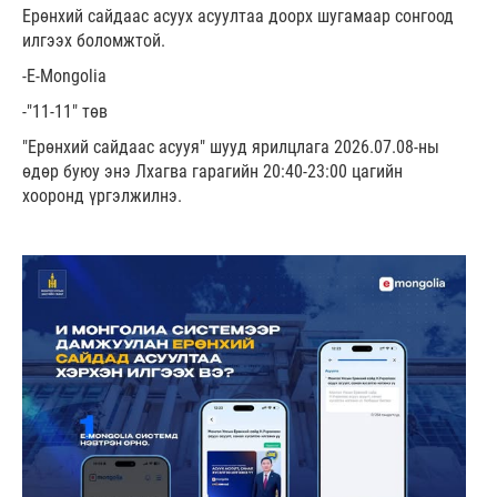
Ерөнхий сайдаас асуух асуултаа доорх шугамаар сонгоод
илгээх боломжтой.
-E-Mongolia
-"11-11" төв
"Ерөнхий сайдаас асууя" шууд ярилцлага 2026.07.08-ны
өдөр буюу энэ Лхагва гарагийн 20:40-23:00 цагийн
хооронд үргэлжилнэ.