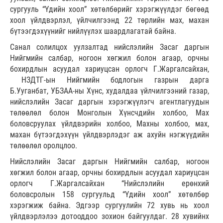
сургууль “Үдийн хоол” хөтөлбөрийг хэрэгжүүлдэг бөгөөд
хоол үйлдвэрлэл, үйлчилгээнд 22 төрлийн мах, махан
бүтээгдэхүүнийг нийлүүлэх шаардлагатай байна.
Санал солилцох уулзалтад нийслэлийн Засаг даргын
Нийгмийн салбар, ногоон хөгжил болон агаар, орчны
бохирдлын асуудал хариуцсан орлогч Г.Жаргалсайхан,
НЗДТГ-ын Нийгмийн бодлогын газрын дарга
Б.Ууганбат, УБЗАА-ны Хүнс, худалдаа үйлчилгээний газар,
нийслэлийн Засаг даргын хэрэгжүүлэгч агентлагуудын
төлөөлөл болон Монголын Хүнсчдийн холбоо, Мах
боловсруулах үйлдвэрийн холбоо, Махны холбоо, мах,
махан бүтээгдэхүүн үйлдвэрлэдэг аж ахуйн нэгжүүдийн
төлөөлөл оролцлоо.
Нийслэлийн Засаг даргын Нийгмийн салбар, ногоон
хөгжил болон агаар, орчны бохирдлын асуудал хариуцсан
орлогч Г.Жаргалсайхан “Нийслэлийн ерөнхий
боловсролын 158 сургуульд “Үдийн хоол” хөтөлбөр
хэрэгжиж байна. Эдгээр сургуулийн 72 хувь нь хоол
үйлдвэрлэлээ дотооддоо зохион байгуулдаг. 28 хувийнх