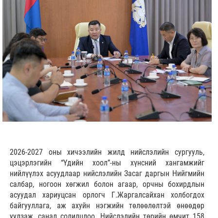
2026-2027 оны хичээлийн жилд нийслэлийн сургууль,
цэцэрлэгийн “Үдийн хоол”-ны хүнсний хангамжийг
нийлүүлэх асуудлаар нийслэлийн Засаг даргын Нийгмийн
салбар, ногоон хөгжил болон агаар, орчны бохирдлын
асуудал хариуцсан орлогч Г.Жаргалсайхан холбогдох
байгууллага, аж ахуйн нэгжийн төлөөлөлтэй өнөөдөр
уулзаж, санал солилцлоо. Нийслэлийн төрийн өмчит 158