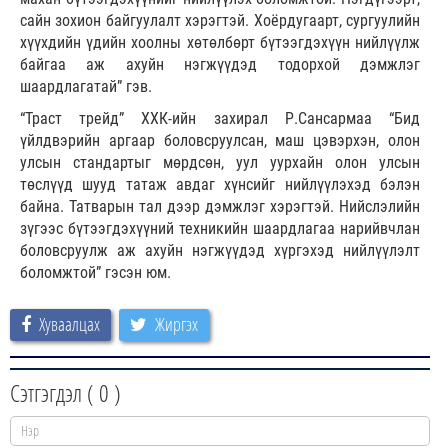
сайн зохион байгуулалт хэрэгтэй. Хоёрдугаарт, сургуулийн
хүүхдийн үдийн хоолны хөтөлбөрт бүтээгдэхүүн нийлүүлж
байгаа аж ахуйн нэгжүүдэд тодорхой дэмжлэг
шаардлагатай” гэв.
“Траст трейд” ХХК-ийн захирал Р.Сансармаа “Бид
үйлдвэрийн аргаар боловсруулсан, маш цэвэрхэн, олон
улсын стандартыг мөрдсөн, уул уурхайн олон улсын
төслүүд шууд татаж авдаг хүнсийг нийлүүлэхэд бэлэн
байна. Татварын тал дээр дэмжлэг хэрэгтэй. Нийслэлийн
зүгээс бүтээгдэхүүний техникийн шаардлагаа нарийвчлан
боловсруулж аж ахуйн нэгжүүдэд хүргэхэд нийлүүлэлт
боломжтой” гэсэн юм.
Хуваалцах
Жиргэх
Сэтгэгдэл (
0
)