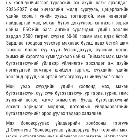
нь хоол үйлчилгээг түрээсийн аж ахуйн нэгж эрхэлдэг.
2026-2027 оны хичээлийн жилд сургууль, цэцэрлэгийн
үдийн хоолыг үнийн хувьд тогтвортой, мөн чанартай,
найдвартай мах, махан бүтээгдэхүүнээр хангахыг зорьж
байна. ЕБС-ийн бага ангийн сурагчдын үдийн хоолны
зардал 2500 төгрөг, хүүхэд 60-80 грамм мах идэх ёстой.
Зардлаа тооцоод үзэхээр махнаас бусад авах ёстой шим
тэжээл болох сүү сүүн бүтээгдэхүүн, хүнсний ногоо,
жимсний хэрэглээ хумигдахаар байна. Тиймээс мах, махан
бүтээгдэхүүний үйлдвэр үйлчилгээ эрхэлдэг аж ахуйн
нэгжүүдтэй хамтарч шийдэл гаргаж, хүүхдийн үдийн
хоолонд эрүүл, чанартай бүтээгдэхүүн нийлүүлье” гэлээ.
Мөн үеэр хүүхдийн үдийн хоолонд мах, махан
бүтээгдэхүүн, сүү, сүүн бүтээгдэхүүн, үр тариа, гурил, төмс
хүнсний ногоо, жимс жимсгэнэ, бусад бүтээгдэхүүний
зохист харьцааг мөрдөж, дотоодын үйлдвэрлэгчийн
бүтээгдэхүүнийг оролцуулах талаар хэлэлцэв.
Мах боловсруулах үйлдвэрийн холбооны тэргүүн
Д.Оюунтуяа “Боловсруулах үйлдвэрүүд бүх төрлийн мах,
махан бүтээгдэхүүнийг нийлүүлэх боломжтой. Нэгдүгээрт,