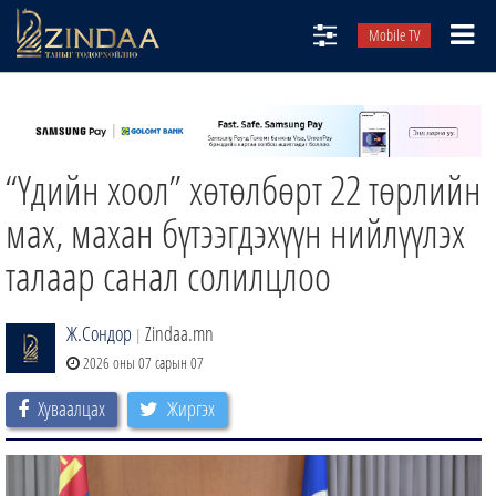
Mobile TV
НИЙТЛЭЛЧИД
ТВ8
“Үдийн хоол” хөтөлбөрт 22 төрлийн
ӨГЛӨӨНИЙ СОНИН
АУДИО ЗОХИОЛ
мах, махан бүтээгдэхүүн нийлүүлэх
ЗИНДАА СЭТГҮҮЛ
талаар санал солилцлоо
Ж.Сондор
Zindaa.mn
|
2026 оны 07 сарын 07
Хуваалцах
Жиргэх