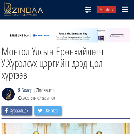
Mobile TV
НИЙТЛЭЛЧИД
ТВ8
Монгол Улсын Ерөнхийлөгч
ӨГЛӨӨНИЙ СОНИН
АУДИО ЗОХИОЛ
У.Хүрэлсүх цэргийн дээд цол
ЗИНДАА СЭТГҮҮЛ
хүртээв
Я.Болор
Zindaa.mn
|
2026 оны 07 сарын 08
Хуваалцах
Жиргэх