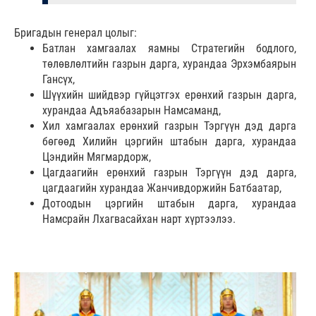
Бригадын генерал цолыг:
Батлан хамгаалах яамны Стратегийн бодлого,
төлөвлөлтийн газрын дарга, хурандаа Эрхэмбаярын
Гансүх,
Шүүхийн шийдвэр гүйцэтгэх ерөнхий газрын дарга,
хурандаа Адъяабазарын Намсаманд,
Хил хамгаалах ерөнхий газрын Тэргүүн дэд дарга
бөгөөд Хилийн цэргийн штабын дарга, хурандаа
Цэндийн Мягмардорж,
Цагдаагийн ерөнхий газрын Тэргүүн дэд дарга,
цагдаагийн хурандаа Жанчивдоржийн Батбаатар,
Дотоодын цэргийн штабын дарга, хурандаа
Намсрайн Лхагвасайхан нарт хүртээлээ.