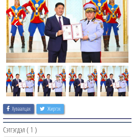
Хуваалцах
Жиргэх
Сэтгэгдэл (
1
)