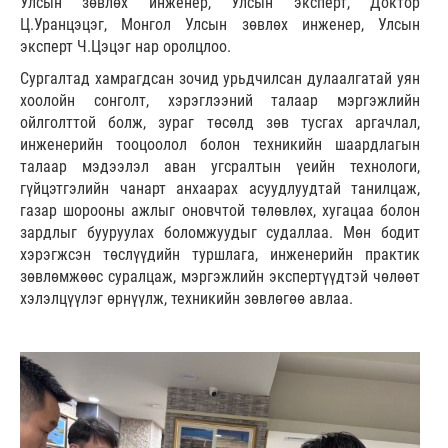
Улсын зөвлөх инженер, Улсын эксперт, Доктор
Ц.Уранцэцэг, Монгол Улсын зөвлөх инженер, Улсын
эксперт Ч.Цэцэг нар оролцлоо.
Сургалтад хамрагдсан зочид урьдчилсан дулаалгатай уян
хоолойн сонголт, хэрэглээний талаар мэргэжлийн
ойлголттой болж, зураг төсөлд зөв тусгах аргачлал,
инженерийн тооцоолол болон техникийн шаардлагын
талаар мэдээлэл аван угсралтын үеийн технологи,
гүйцэтгэлийн чанарт анхаарах асуудлуудтай танилцаж,
газар шорооны ажлыг оновчтой төлөвлөх, хугацаа болон
зардлыг бууруулах боломжуудыг судаллаа. Мөн бодит
хэрэгжсэн төслүүдийн туршлага, инженерийн практик
зөвлөмжөөс суралцаж, мэргэжлийн экспертүүдтэй чөлөөт
хэлэлцүүлэг өрнүүлж, техникийн зөвлөгөө авлаа.