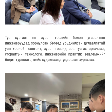
Тус сургалт нь зураг төслийн болон угсралтын
инженерүүдэд зориулсан бөгөөд урьдчилсан дулаалгатай
уян хоолойн сонголт, зураг төсөлд зөв тусгах аргачлал,
угсралтын технологи, инженерийн практик зөвлөмжийг
бодит туршлага, кейс судалгаанд үндэслэн хүргэлээ.