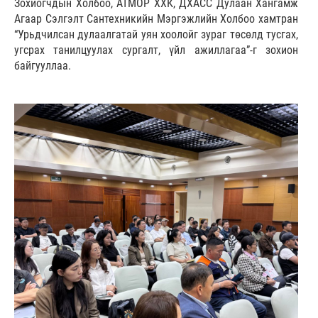
Зохиогчдын Холбоо, АТМОР ХХК, ДХАСС Дулаан Хангамж
Агаар Сэлгэлт Cантехникийн Мэргэжлийн Холбоо хамтран
“Урьдчилсан дулаалгатай уян хоолойг зураг төсөлд тусгах,
угсрах танилцуулах сургалт, үйл ажиллагаа”-г зохион
байгууллаа.