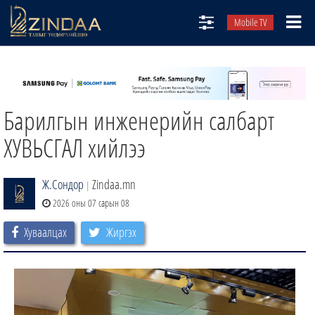
Mobile TV
НИЙТЛЭЛЧИД
ТВ8
Барилгын инженерийн салбарт
ӨГЛӨӨНИЙ СОНИН
АУДИО ЗОХИОЛ
ХУВЬСГАЛ хийлээ
ЗИНДАА СЭТГҮҮЛ
Ж.Сондор
Zindaa.mn
|
2026 оны 07 сарын 08
Хуваалцах
Жиргэх