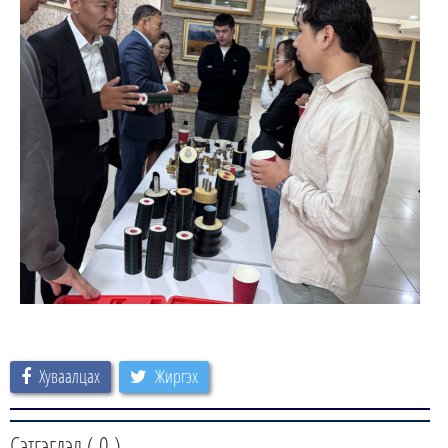
Хуваалцах
Жиргэх
Сэтгэгдэл (
0
)