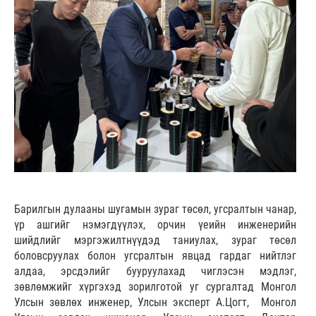
Барилгын дулааны шугамын зураг төсөл, угсралтын чанар,
үр ашгийг нэмэгдүүлэх, орчин үеийн инженерийн
шийдлийг мэргэжилтнүүдэд таниулах, зураг төсөл
боловсруулах болон угсралтын явцад гардаг нийтлэг
алдаа, эрсдэлийг бууруулахад чиглэсэн мэдлэг,
зөвлөмжийг хүргэхэд зорилготой уг сургалтад Монгол
Улсын зөвлөх инженер, Улсын эксперт А.Цогт, Монгол