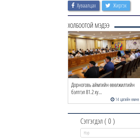
Хуваалцах
Жиргэх
ХОЛБООТОЙ МЭДЭЭ
Дорноговь аймгийн өвөлжилтийн
бэлтгэл 81.2 ху…
14 цагийн өмнө
Сэтгэгдэл (
0
)