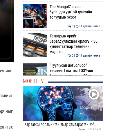
The MongolZ шинэ
бүрэлдэхүүнтэй дэлхийн
топуудын эсрэг
0 |
11 цагийн өмнө
Татварын өрийг
барагдуулахдаа орлогын 30
хувийг татвар төлөгчийн
мэдэл…
0 |
11 цагийн өмнө
“Туул усан цогцолбор”
хувийн
төслийн I шатны ТЭЗҮ-ийг
боловсруулах ажил 90 ху…
MOBILE TV
0 |
11 цагийн өмнө
Нийслэлийн иргэдийн
өслийг
Төлөөлөгчдийн Хурлын
Ээлжит VIII хуралдаан
эхэллээ
орчныг
0 |
12 цагийн өмнө
Хар тамхи допаминтай ямар хамааралтай вэ?
ТОО | Гадаад валютын нөөц
хангах
7.9 тэрбум ам.доллар давлаа
Бусад
| 2026-08-05