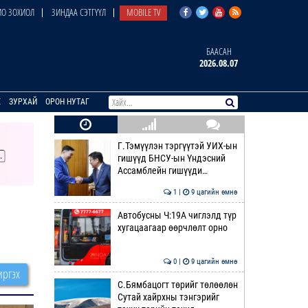
О ЗОХИОЛ
ЗИНДАА СЭТГҮҮЛ
MOBILE TV
БААСАН
2026.08.07
E
ЗУРХАЙ
ОРОН НУТАГ
Г.Тэмүүлэн тэргүүтэй УИХ-ын
гишүүд БНСУ-ын Үндэсний
Ассамблейн гишүүди…
1 |
9 цагийн өмнө
Автобусны Ч:19А чиглэлд түр
хугацаагаар өөрчлөлт орно
0 |
9 цагийн өмнө
ргэх
С.Бямбацогт төрийг төлөөлөн
Сутай хайрхны тэнгэрийг