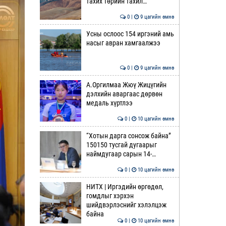
тахих төрийн тахил…
0 |
9 цагийн өмнө
Усны ослоос 154 иргэний амь
насыг авран хамгаалжээ
0 |
9 цагийн өмнө
А.Оргилмаа Жюү Жицүгийн
дэлхийн аваргаас дөрвөн
медаль хүртлээ
0 |
10 цагийн өмнө
“Хотын дарга сонсож байна”
150150 тусгай дугаарыг
наймдугаар сарын 14-…
0 |
10 цагийн өмнө
НИТХ | Иргэдийн өргөдөл,
гомдлыг хэрхэн
шийдвэрлэснийг хэлэлцэж
байна
0 |
10 цагийн өмнө