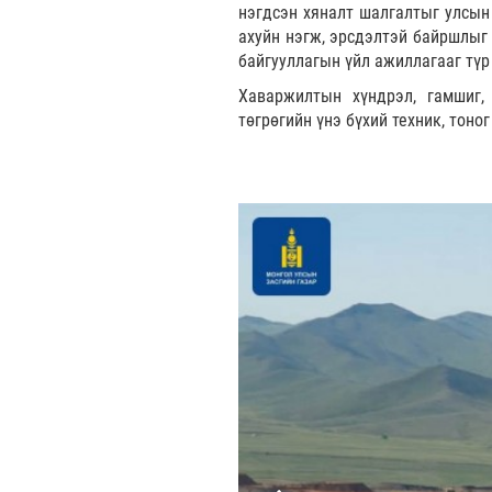
нэгдсэн хяналт шалгалтыг улсын
ахуйн нэгж, эрсдэлтэй байршлыг 
байгууллагын үйл ажиллагааг түр
Хаваржилтын хүндрэл, гамшиг,
төгрөгийн үнэ бүхий техник, тоно