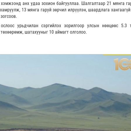
 хэмжээнд анх удаа зохион байгууллаа. Шалгалтаар 21 мянга га
хамруулж, 13 мянга гаруй зөрчил илрүүлэн, шаардлага хангаагүй
 зогсоов.
 ослоос урьдчилан сэргийлэх зорилгоор улсын нөөцөөс 5.3 
г төхөөрөмж, шатахууныг 10 аймагт олголоо.