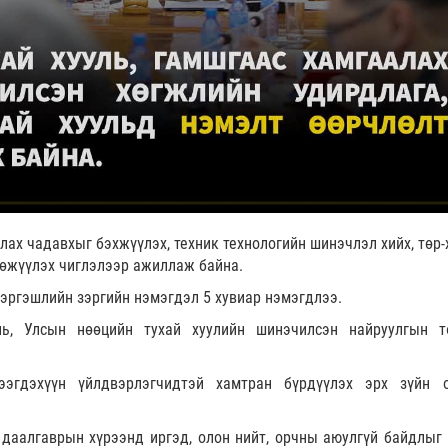
ах чадавхыг бэхжүүлэх, техник технологийн шинэчлэл хийх, төр-
өжүүлэх чиглэлээр ажиллаж байна.
эргэшлийн зэргийн нэмэгдэл 5 хувиар нэмэгдлээ.
ль, Улсын нөөцийн тухай хуулийн шинэчилсэн найруулгын т
ээгдэхүүн үйлдвэрлэгчидтэй хамтран бүрдүүлэх эрх зүйн 
даалгаврын хүрээнд иргэд, олон нийт, орчны аюулгүй байдлыг 