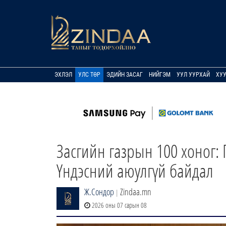
ЭХЛЭЛ
УЛС ТӨР
ЭДИЙН ЗАСАГ
НИЙГЭМ
УУЛ УУРХАЙ
ХУ
Засгийн газрын 100 хоног: 
Үндэсний аюулгүй байдал
Ж.Сондор
Zindaa.mn
|
2026 оны 07 сарын 08