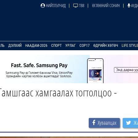
НИЙТЛЭЛЧИД
ТВ8
ӨГЛӨӨНИЙ СОНИН
АУДИ
УЛЬ
ДЭЛХИЙ
НААДАМ-2026
СПОРТ
УРЛАГ
COP17
ӨДРИЙН ХӨТӨЧ
LIFE STYL
Гамшгаас хамгаалах тогтолцоо -
Хуваалцах
Жи