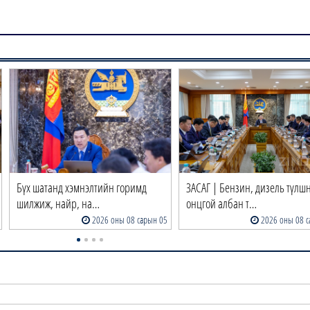
Бүх шатанд хэмнэлтийн горимд
ЗАСАГ | Бензин, дизель түлш
шилжиж, найр, на…
онцгой албан т…
2026 оны 08 сарын 05
2026 оны 08 с