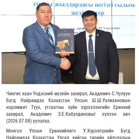
Чингис хаан Үндэсний музейн захирал, Академич С.Чулуун
Бүгд Найрамдах Казахстан Улсын Ш.Ш.Уалихановын
нэрэмжит Түүх, угсаатны зүйн хүрээлэнгийн Ерөнхий
захирал, Академич З.Е.Кабулдиновыг хүлээн авч
(2026.07.08) уулзлаа.
Монгол Улсын Ерөнхийлөгч У.Хүрэлсүхийн Бүгд
Найрамдах Казахстан Улсад хийсэн төрийн айлчлалын