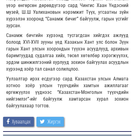
үеэр өнгөрсөн дөрөвдүгээр сард Чингис Хаан Үндэсний
музей, Ш.Ш Уалихановын нэрэмжит Түүх, угсаатны зүйн
хүрээлэн хооронд “Санамж бичиг” байгуулж, гарын үсгийг
зурсан.
Санамж бичгийн хүрээнд тусгагдсан хийгдэх ажлууд
болоод XVI-XVII зууны үед Казакын Хант улс болон Зүүн
гарын Хант улсын хоорондын түүхэн асуудлууд, архивын
баримтуудад судалгаа хийх, төсөл хөтөлбөр хэрэгжүүлэх,
эрдэм шинжилгээний хурлууд зохион байгуулах асуудлын
хүрээнд хоёр тал санал солилцлоо.
Уулзалтар ирэх есдүгээр сард Казахстан улсын Алмата
хотноо хоёр улсын түүхчдийн хамтын ажиллагааг
өргөжүүлэх үүднээс “Казахстан-Монголын түүхчдийн
нийгэмлэг”-ийг байгуулж хамтарсан хурал зохион
байгуулахаар тогтов.
Хуваалцах
Жиргэх