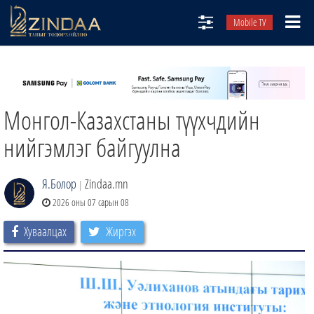
Mobile TV
НИЙТЛЭЛЧИД
ТВ8
Монгол-Казахстаны түүхчдийн
ӨГЛӨӨНИЙ СОНИН
АУДИО ЗОХИОЛ
нийгэмлэг байгуулна
ЗИНДАА СЭТГҮҮЛ
Я.Болор
Zindaa.mn
|
2026 оны 07 сарын 08
Хуваалцах
Жиргэх