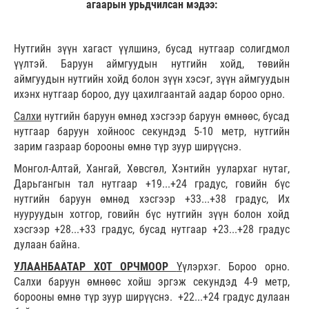
агаарын урьдчилсан мэдээ:
Нутгийн зүүн хагаст үүлшинэ, бусад нутгаар солигдмол
үүлтэй. Баруун аймгуудын нутгийн хойд, төвийн
аймгуудын нутгийн хойд болон зүүн хэсэг, зүүн аймгуудын
ихэнх нутгаар бороо, дуу цахилгаантай аадар бороо орно.
Салхи
нутгийн баруун өмнөд хэсгээр баруун өмнөөс, бусад
нутгаар баруун хойноос секундэд 5-10 метр, нутгийн
зарим газраар борооны өмнө түр зуур ширүүснэ.
Монгол-Алтай, Хангай, Хөвсгөл, Хэнтийн уулархаг нутаг,
Дарьгангын тал нутгаар +19...+24 градус, говийн бүс
нутгийн баруун өмнөд хэсгээр +33...+38 градус, Их
нууруудын хотгор, говийн бүс нутгийн зүүн болон хойд
хэсгээр +28...+33 градус, бусад нутгаар +23...+28 градус
дулаан байна.
УЛААНБААТАР ХОТ ОРЧМООР
Ү
үлэрхэг. Бороо орно.
Салхи баруун өмнөөс хойш эргэж секундэд 4-9 метр,
борооны өмнө түр зуур ширүүснэ. +22...+24 градус дулаан