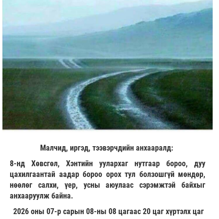
Малчид, иргэд, тээвэрчдийн анхааралд:
8-нд Хөвсгөл, Хэнтийн уулархаг нутгаар бороо, дуу
цахилгаантай аадар бороо орох тул болзошгүй мөндөр,
нөөлөг салхи, үер, усны аюулаас сэрэмжтэй байхыг
анхааруулж байна.
2026 оны 07-р сарын 08-ны 08 цагаас 20 цаг хүртэлх цаг