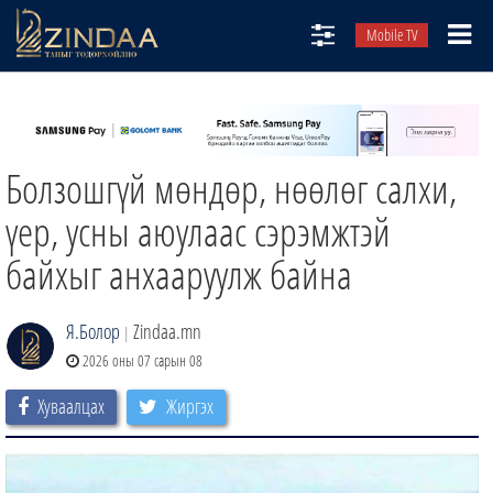
Mobile TV
НИЙТЛЭЛЧИД
ТВ8
Болзошгүй мөндөр, нөөлөг салхи,
ӨГЛӨӨНИЙ СОНИН
АУДИО ЗОХИОЛ
үер, усны аюулаас сэрэмжтэй
ЗИНДАА СЭТГҮҮЛ
байхыг анхааруулж байна
Я.Болор
Zindaa.mn
|
2026 оны 07 сарын 08
Хуваалцах
Жиргэх