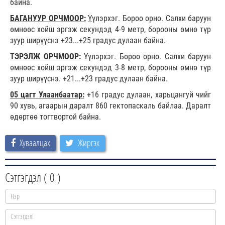
байна.
БАГАНУУР ОРЧМООР:
Ү
үлэрхэг. Бороо орно. Салхи баруун
өмнөөс хойш эргэж секундэд 4-9 метр, борооны өмнө түр
зуур ширүүснэ +23...+25 градус дулаан байна.
ТЭРЭЛЖ ОРЧМООР:
Ү
үлэрхэг. Бороо орно. Салхи баруун
өмнөөс хойш эргэж секундэд 3-8 метр, борооны өмнө түр
зуур ширүүснэ. +21...+23 градус дулаан байна.
05 цагт Улаанбаатар:
+16 градус дулаан, харьцангуй чийг
90 хувь, агаарын даралт 860 гектопаскаль байлаа. Даралт
өдөртөө тогтвортой байна.
Хуваалцах
Жиргэх
Сэтгэгдэл (
0
)