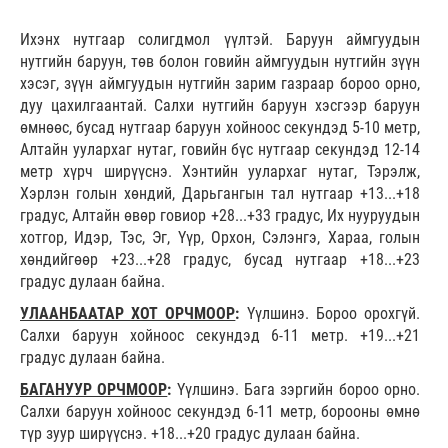
Ихэнх нутгаар солигдмол үүлтэй. Баруун аймгуудын
нутгийн баруун, төв болон говийн аймгуудын нутгийн зүүн
хэсэг, зүүн аймгуудын нутгийн зарим газраар бороо орно,
дуу цахилгаантай. Салхи нутгийн баруун хэсгээр баруун
өмнөөс, бусад нутгаар баруун хойноос секундэд 5-10 метр,
Алтайн уулархаг нутаг, говийн бүс нутгаар секундэд 12-14
метр хүрч ширүүснэ. Хэнтийн уулархаг нутаг, Тэрэлж,
Хэрлэн голын хөндий, Дарьгангын тал нутгаар +13...+18
градус, Алтайн өвөр говиор +28...+33 градус, Их нууруудын
хотгор, Идэр, Тэс, Эг, Үүр, Орхон, Сэлэнгэ, Хараа, голын
хөндийгөөр +23...+28 градус, бусад нутгаар +18...+23
градус дулаан байна.
УЛААНБААТАР ХОТ ОРЧМООР
:
Үүлшинэ. Бороо орохгүй.
Салхи баруун хойноос секундэд 6-11 метр. +19...+21
градус дулаан байна.
БАГАНУУР ОРЧМООР
:
Үүлшинэ. Бага зэргийн бороо орно.
Салхи баруун хойноос секундэд 6-11 метр, борооны өмнө
түр зуур ширүүснэ. +18...+20 градус дулаан байна.