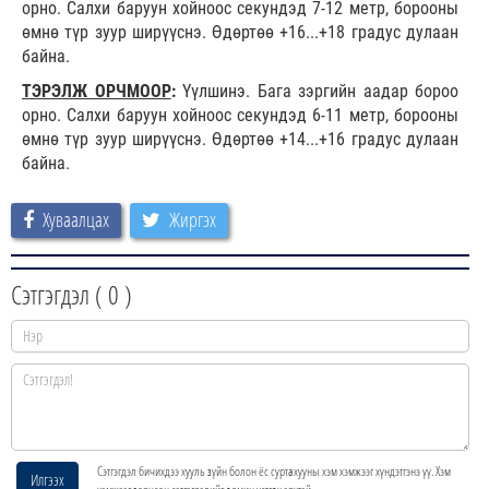
орно. Салхи баруун хойноос секундэд 7-12 метр, борооны
өмнө түр зуур ширүүснэ. Өдөртөө +16...+18 градус дулаан
байна.
ТЭРЭЛЖ ОРЧМООР
:
Үүлшинэ. Бага зэргийн аадар бороо
орно. Салхи баруун хойноос секундэд 6-11 метр, борооны
өмнө түр зуур ширүүснэ. Өдөртөө +14...+16 градус дулаан
байна.
Хуваалцах
Жиргэх
Сэтгэгдэл (
0
)
Сэтгэгдэл бичихдээ хууль зүйн болон ёс суртахууны хэм хэмжээг хүндэтгэнэ үү. Хэм
Илгээх