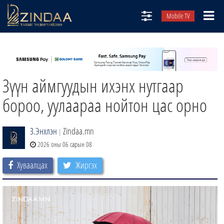
Mobile TV
НИЙТЛЭЛЧИД
ТВ8
Зүүн аймгуудын ихэнх нутгаар
ӨГЛӨӨНИЙ СОНИН
АУДИО ЗОХИОЛ
бороо, уулаараа нойтон цас орно
ЗИНДАА СЭТГҮҮЛ
З.Энхлэн
Zindaa.mn
|
2026 оны 06 сарын 08
Хуваалцах
Жиргэх