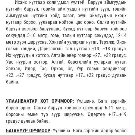
Ихэнх нутгаар солигдмол үүлтэй. Баруун аймгуудын
нутгийн баруун, говийн аймгуудын нутгийн зүүн, төвийн
аймгуудын нутгийн хойд хэсэг, зүүн аймгуудын ихэнх
нутгаар бороо, уулаараа нойтон цас орно. Салхи нутгийн
баруун хэсгээр баруунаас, бусад нутгаар
баруун хойноос
секундэд 5-10 метр, говь, талын нутгаар секундэд 12-14
метр хүрч ширүүснэ. Хэнтийн уулархаг нутаг, Тэрэлж, Онон
голын хөндий, Дарьгангын тал нутгаар +13...+18 градус,
Их нууруудын хотгор, Алтайн өвөр говиор +27...+32 градус,
Увс нуурын хотгор, Алтай, Хөвсгөлийн уулархаг нутаг,
Завхан, Идэр, Тэс, Орхон, Эг, Үүр голын хөндийгөөр
+22...+27 градус, бусад нутгаар +17...+22 градус дулаан
байна.
УЛААНБААТАР ХОТ ОРЧМООР
:
Үүлшинэ. Бага зэргийн
бороо орно. Салхи баруун хойноос секундэд 6-11 метр,
борооны өмнө түр зуур ширүүснэ. Өдөртөө +17...+19
градус дулаан байна.
БАГАНУУР ОРЧМООР
:
Үүлшинэ. Бага зэргийн аадар бороо