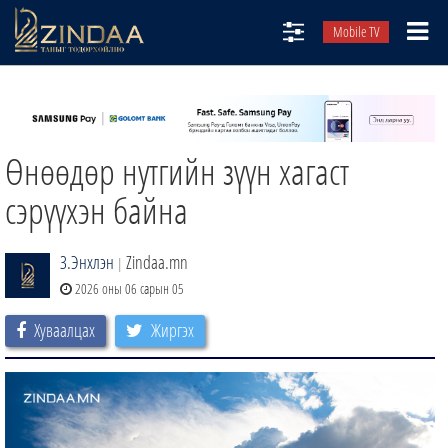
Mobile TV
НИЙТЛЭЛЧИД
ТВ8
Өнөөдөр нутгийн зүүн хагаст
ӨГЛӨӨНИЙ СОНИН
АУДИО ЗОХИОЛ
сэрүүхэн байна
ЗИНДАА СЭТГҮҮЛ
З.Энхлэн
Zindaa.mn
|
2026 оны 06 сарын 05
Хуваалцах
Жиргэх