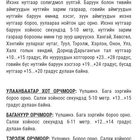
Ихэнх нутгаар солигдмол үүлтэй. Баруун болон төвийн
аймгуудын нутгийн зарим газраар, говийн аймгуудын
нутгийн баруун өмнөд хэсэг, зүүн аймгуудын ихэнх
нутгаар бороо, уулаараа нойтон цас орно. Ихэнх
нутгаар
баруун хойноос секундэд 5-10 метр, нутгийн зарим
газраар борооны өмнө түр зуур ширүүснэ. Хангай, Хөвсгөл,
Хэнтийн уулархаг нутаг, Туул, Тэрэлж, Хэрлэн, Онон, Улз,
Халх голын хөндий, Дорнод-Дарьгангын тал нутгаар
+10...+15 градус, Их нууруудын хотгороор +23...+28 градус,
говийн бүс нутгийн баруун хэсгээр +19...+24 градус, бусад
нутгаар +15...+20 градус дулаан байна.
УЛААНБААТАР ХОТ ОРЧМООР
:
Үүлшинэ. Бага зэргийн
бороо орно. Салхи хойноос секундэд 5-10 метр. +13...+15
градус дулаан байна.
БАГАНУУР ОРЧМООР
:
Үүлшинэ. Бага зэргийн бороо орно.
Салхи хойноос секундэд 6-11 метр. +12...+14 градус
дулаан байна.
ТЭРЭЛЖ ОРЧМООР
:
Үүлшинэ. Бороо орно. Салхи хойноос