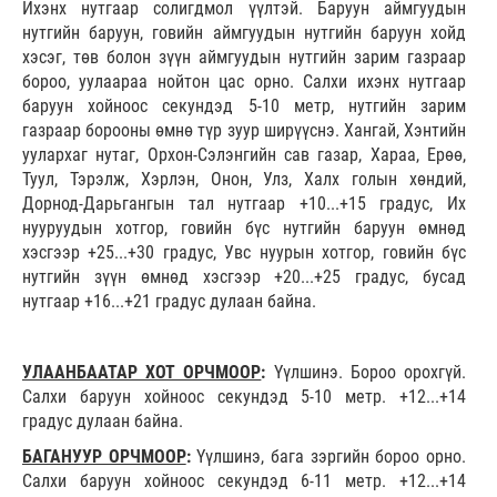
Ихэнх нутгаар солигдмол үүлтэй. Баруун аймгуудын
нутгийн баруун, говийн аймгуудын нутгийн баруун хойд
хэсэг, төв болон зүүн аймгуудын нутгийн зарим газраар
бороо, уулаараа нойтон цас орно. Салхи
ихэнх
нутгаар
баруун хойноос секундэд 5-10 метр, нутгийн зарим
газраар борооны өмнө түр зуур ширүүснэ. Хангай, Хэнтийн
уулархаг нутаг, Орхон-Сэлэнгийн сав газар, Хараа, Ерөө,
Туул, Тэрэлж, Хэрлэн, Онон, Улз, Халх голын хөндий,
Дорнод-Дарьгангын тал нутгаар +10...+15 градус, Их
нууруудын хотгор, говийн бүс нутгийн баруун өмнөд
хэсгээр +25...+30 градус, Увс нуурын хотгор, говийн бүс
нутгийн зүүн өмнөд хэсгээр +20...+25 градус, бусад
нутгаар +16...+21 градус дулаан байна.
УЛААНБААТАР ХОТ ОРЧМООР
:
Үүлшинэ. Бороо орохгүй.
Салхи баруун хойноос секундэд 5-10 метр. +12...+14
градус дулаан байна.
БАГАНУУР ОРЧМООР
:
Үүлшинэ, бага зэргийн бороо орно.
Салхи баруун хойноос секундэд 6-11 метр. +12...+14