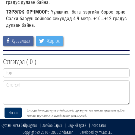
градус дулаан байна.
ТЭРЭЛЖ ОРЧМООР
:
Үүлшинэ, бага зэргийн бороо орно.
Салхи баруун хойноос секундэд 4-9 метр. +10...+12 градус
дулаан байна.
Хуваалцах
Жиргэх
Сэтгэгдэл (
0
)
Сэтгэгдэл бичихдээ хууль зүйн болон ёс суртахууны хэм хэмжээг хүндэтгэнэ үү. Хэм
Илгээх
хэмжээг зөрчсөн сэтгэгдэлийг админ устгах эрхтэй.
Сурталчилгаа байршуулах
Холбоо барих
Бидний тухай
Лого татах
Copyright © 2010 - 2026 Zindaa.mn Developed by mCast LLC