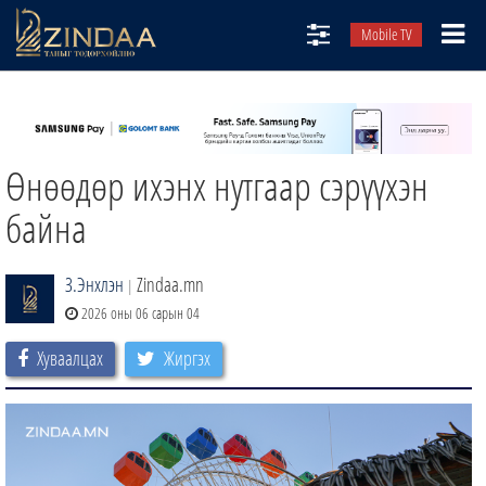
Mobile TV
НИЙТЛЭЛЧИД
ТВ8
Өнөөдөр ихэнх нутгаар сэрүүхэн
ӨГЛӨӨНИЙ СОНИН
АУДИО ЗОХИОЛ
байна
ЗИНДАА СЭТГҮҮЛ
З.Энхлэн
Zindaa.mn
|
2026 оны 06 сарын 04
Хуваалцах
Жиргэх