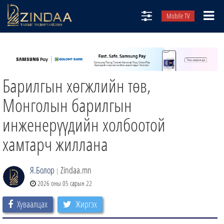
Mobile TV
НИЙТЛЭЛЧИД
ТВ8
Барилгын хөгжлийн төв,
ӨГЛӨӨНИЙ СОНИН
АУДИО ЗОХИОЛ
Монголын барилгын
ЗИНДАА СЭТГҮҮЛ
инженерүүдийн холбоотой
хамтарч жиллана
Я.Болор
Zindaa.mn
|
2026 оны 05 сарын 22
Хуваалцах
Жиргэх