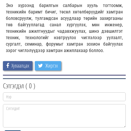
Энэ хүрээнд барилгын салбарын хууль тогтоомж,
техникийн баримт бичиг, төсөл хөтөлбөрүүдийг хамтран
боловсруулж, тулгамдсан асуудлаар төрийн захиргааны
төв байгууллагад санал хүргүүлэх, мөн инженер,
техникийн ажилтнуудыг чадавхжуулах, шинэ дэвшилтэт
техник, технологийг нэвтрүүлэх чиглэлээр уулзалт,
сургалт, семинар, форумыг хамтран зохион байгуулах
зэрэг чиглэлүүдээр хамтран ажиллахаар боллоо.
Хуваалцах
Жиргэх
Сэтгэгдэл (
0
)