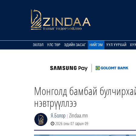
ЭХЛЭЛ
УЛС ТӨР
ЭДИЙН ЗАСАГ
НИЙГЭМ
УУЛ УУРХАЙ
ХУ
Монголд бамбай булчирхай
нэвтрүүллээ
Я.Болор
Zindaa.mn
|
2026 оны 07 сарын 09