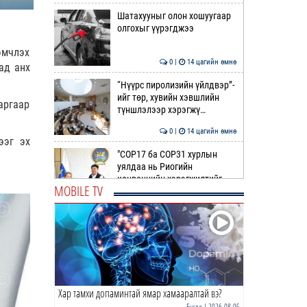
Шатахууныг олон хошуугаар
олгохыг үүрэгджээ
эмчлэх
0 |
14 цагийн өмнө
ад анх
“Нүүрс пиролизийн үйлдвэр”-
ийг төр, хувийн хэвшлийн
аргаар
түншлэлээр хэрэгжү…
0 |
14 цагийн өмнө
ээг эх
"COP17 ба COP31 хурлын
уялдаа нь Риогийн
конвенцийн хэрэгжилтийг
MOBILE TV
ахиул…
0 |
14 цагийн өмнө
Монгол төрийн парадокс нь
шатахуун
0 |
15 цагийн өмнө
Хар тамхи допаминтай ямар хамааралтай вэ?
Б.Пүрэвдагва: Найман
салбарын 103 үйлчилгээний
Бусад
| 2026-08-05