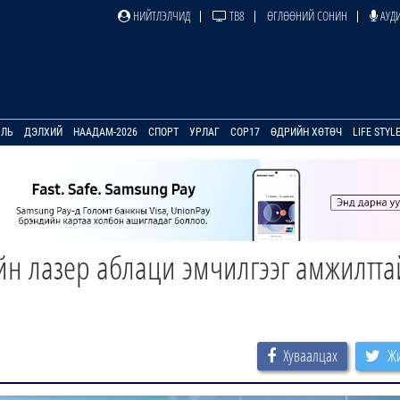
НИЙТЛЭЛЧИД
ТВ8
ӨГЛӨӨНИЙ СОНИН
АУДИ
УЛЬ
ДЭЛХИЙ
НААДАМ-2026
СПОРТ
УРЛАГ
COP17
ӨДРИЙН ХӨТӨЧ
LIFE STYL
н лазер аблаци эмчилгээг амжилтта
Хуваалцах
Жи