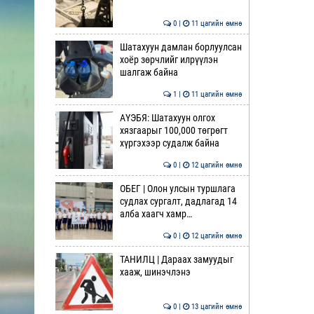
0 |
11 цагийн өмнө
Шатахуун дамлан борлуулсан
хоёр зөрчлийг илрүүлэн
шалгаж байна
1 |
11 цагийн өмнө
АҮЭБЯ: Шатахуун олгох
хязгаарыг 100,000 төгрөгт
хүргэхээр судалж байна
0 |
12 цагийн өмнө
ОБЕГ | Олон улсын туршлага
судлах сургалт, дадлагад 14
алба хаагч хамр…
0 |
12 цагийн өмнө
ТАНИЛЦ | Дараах замуудыг
хааж, шинэчлэнэ
0 |
13 цагийн өмнө