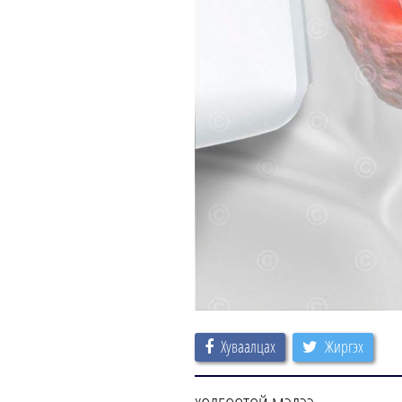
Хуваалцах
Жиргэх