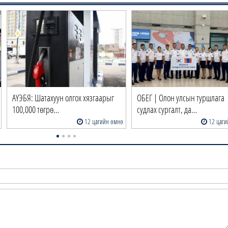
АҮЭБЯ: Шатахуун олгох хязгаарыг
ОБЕГ | Олон улсын туршлага
100,000 төгрө…
судлах сургалт, да…
12 цагийн өмнө
12 цаги