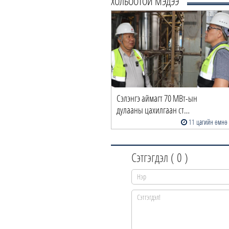
ХОЛБООТОЙ МЭДЭЭ
Сэлэнгэ аймагт 70 МВт-ын
дулааны цахилгаан ст…
11 цагийн өмнө
Сэтгэгдэл (
0
)