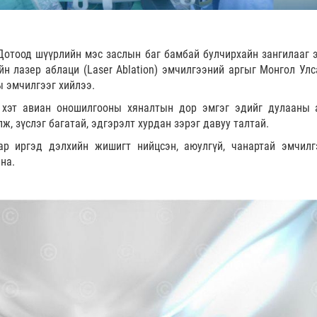
Дотоод шүүрлийн мэс заслын баг бамбай булчирхайн зангилааг 
йн лазер аблаци (Laser Ablation) эмчилгээний аргыг Монгол Улс
 эмчилгээг хийлээ.
 хэт авиан оношилгооны хяналтын дор эмгэг эдийг дулааны 
ж, зүслэг багатай, эдгэрэлт хурдан зэрэг давуу талтай.
ар иргэд дэлхийн жишигт нийцсэн, аюулгүй, чанартай эмчилг
на.