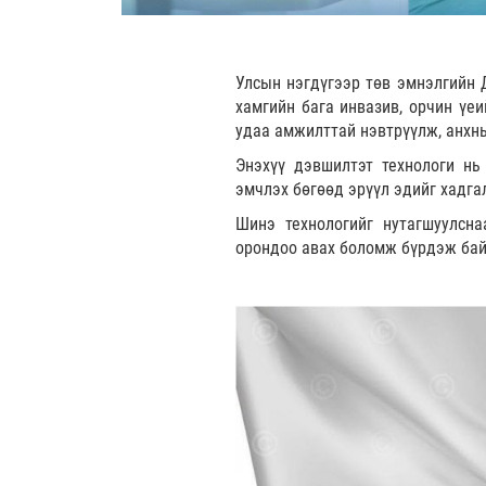
Улсын нэгдүгээр төв эмнэлгийн 
хамгийн бага инвазив, орчин үеи
удаа амжилттай нэвтрүүлж, анхны
Энэхүү дэвшилтэт технологи нь
эмчлэх бөгөөд эрүүл эдийг хадгал
Шинэ технологийг нутагшуулсна
орондоо авах боломж бүрдэж бай