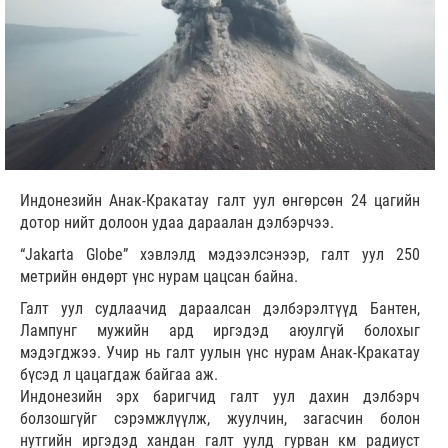
Индонезийн Анак-Кракатау галт уул өнгөрсөн 24 цагийн
дотор нийт долоон удаа дараалан дэлбэрчээ.
“Jakarta Globe” хэвлэлд мэдээлсэнээр, галт уул 250
метрийн өндөрт үнс нурам цацсан байна.
Галт уул судлаачид дараалсан дэлбэрэлтүүд Бантен,
Лампунг мужийн ард иргэдэд аюулгүй болохыг
мэдэгджээ. Учир нь галт уулын үнс нурам Анак-Кракатау
бүсэд л цацагдаж байгаа аж.
Индонезийн эрх баригчид галт уул дахин дэлбэрч
болзошгүйг сэрэмжлүүлж, жуулчин, загасчин болон
нутгийн иргэдэд хандан галт уулд гурван км радиуст