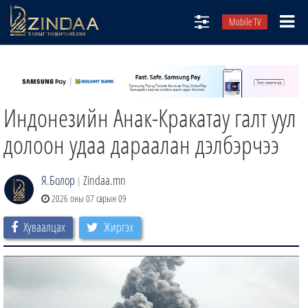
Mobile TV
НИЙТЛЭЛЧИД
ТВ8
Индонезийн Анак-Кракатау галт уул
ӨГЛӨӨНИЙ СОНИН
АУДИО ЗОХИОЛ
долоон удаа дараалан дэлбэрчээ
ЗИНДАА СЭТГҮҮЛ
Я.Болор
Zindaa.mn
|
2026 оны 07 сарын 09
Хуваалцах
Жиргэх