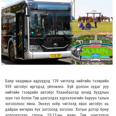
Баяр наадмын өдрүүдэд 139 чиглэлд нийтийн тээврийн
959 автобус иргэдэд үйлчилнэ. Хүй долоон худаг руу
нийтийн тээврийн автобус Улаанбаатар зочид буудлын
зүүн тал болон Төв цэнгэлдэх хүрээлэнгийн баруун талын
зогсоолоос явна. Энэхүү хоёр чиглэлд явах автобус нь
дайран өнгөрөх бүх зогсоолд зогсоно. Хотын дотор буюу
долоодугаар сарын 10-12-ны өдөр Төв цэнгэлдэх