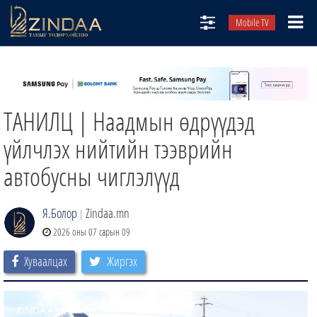
Mobile TV
НИЙТЛЭЛЧИД
ТВ8
ТАНИЛЦ | Наадмын өдрүүдэд
ӨГЛӨӨНИЙ СОНИН
АУДИО ЗОХИОЛ
үйлчлэх нийтийн тээврийн
ЗИНДАА СЭТГҮҮЛ
автобусны чиглэлүүд
Я.Болор
Zindaa.mn
|
2026 оны 07 сарын 09
Хуваалцах
Жиргэх