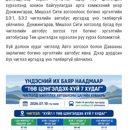
хүрээлэнд зохион байгуулагдах арга хэмжээний үеэр
Дүнжингарав, Мишээл Сити зогсоолоос богино эргэлтийн
БЭ:1, БЭ:2 чиглэлийн автобус иргэдэд үнэ төлбөргүй
үйлчилнэ. Дүнжингарав, Мишээл Сити зогсоолд бусад бүх
чиглэлийн автобус зогсох тул богино эргэлтийн
автобусаар Төв цэнгэлдэх хүрээлэн рүү хүрэх боломжтой.
Хүй долоон худаг чиглэлд Авто зогсоол болон Давааны
зөрлөгөөс богино эргэлтийн автобус явна. Дээр дурдсан
бүх чиглэл иргэдэд үнэ төлбөргүй үйлчилнэ.