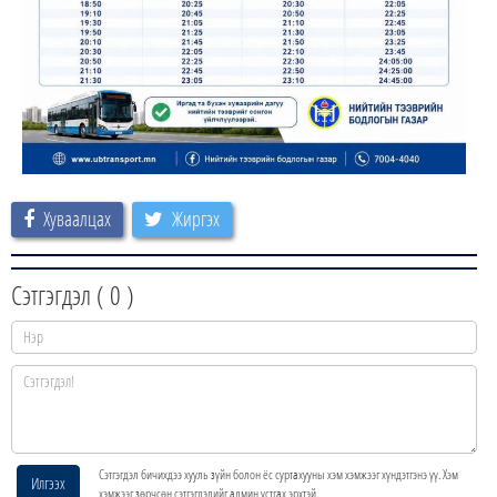
Хуваалцах
Жиргэх
Сэтгэгдэл (
0
)
Сэтгэгдэл бичихдээ хууль зүйн болон ёс суртахууны хэм хэмжээг хүндэтгэнэ үү. Хэм
Илгээх
хэмжээг зөрчсөн сэтгэгдэлийг админ устгах эрхтэй.