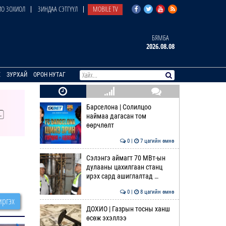
О ЗОХИОЛ
ЗИНДАА СЭТГҮҮЛ
MOBILE TV
БЯМБА
2026.08.08
E
ЗУРХАЙ
ОРОН НУТАГ
Барселона | Солилцоо
наймаа дагасан том
өөрчлөлт
0 |
7 цагийн өмнө
Сэлэнгэ аймагт 70 МВт-ын
дулааны цахилгаан станц
ирэх сард ашиглалтад …
0 |
8 цагийн өмнө
ргэх
ДОХИО | Газрын тосны ханш
өсөж эхэллээ