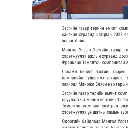
Засгийн газар төрийн өмчит ком
сангийн хүрээнд багцлан 2027 о
зорьж байна.
Монгол Улсын Засгийн газар т
хэрэгжүүлэх ажлын хүрээнд дэлх
Франклин Тэмплтон компанитай Х
Санамж бичигт Засгийн газрын
компанийн Гүйцэтгэх захирал, 
захирал Манраж Сехон нар гарын 
Засгийн газар төрийн өмчит комп
оруулалтын менежментийн 12 бай
Темплтон компани хамтран ажи
хэрэгжүүлэх үе шатны замын зура
Одоогийн байдлаар Монгол Улсад
ажлын байраар хангаж байгаа б