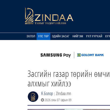
ЭХЛЭЛ
УЛС ТӨР
ЭДИЙН ЗАСАГ
НИЙГЭМ
УУЛ УУРХАЙ
ХУ
Засгийн газар төрийн өмч
алхмыг хийлээ
Я.Болор
Zindaa.mn
|
2026 оны 07 сарын 09