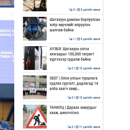
0 |
9 цагийн өмнө
Шатахуун дамлан борлуулсан
хоёр зөрчлийг илрүүлэн
шалгаж байна
1 |
9 цагийн өмнө
АҮЭБЯ: Шатахуун олгох
хязгаарыг 100,000 төгрөгт
хүргэхээр судалж байна
0 |
10 цагийн өмнө
ОБЕГ | Олон улсын туршлага
судлах сургалт, дадлагад 14
алба хаагч хамр…
0 |
10 цагийн өмнө
ТАНИЛЦ | Дараах замуудыг
хааж, шинэчлэнэ
0 |
11 цагийн өмнө