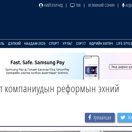
НИЙТЛЭЛЧИД
ТВ8
ӨГЛӨӨНИЙ СОНИН
АУДИ
УЛЬ
ДЭЛХИЙ
НААДАМ-2026
СПОРТ
УРЛАГ
COP17
ӨДРИЙН ХӨТӨЧ
LIFE STYL
ит компаниудын реформын эхний
Хуваалцах
Жи