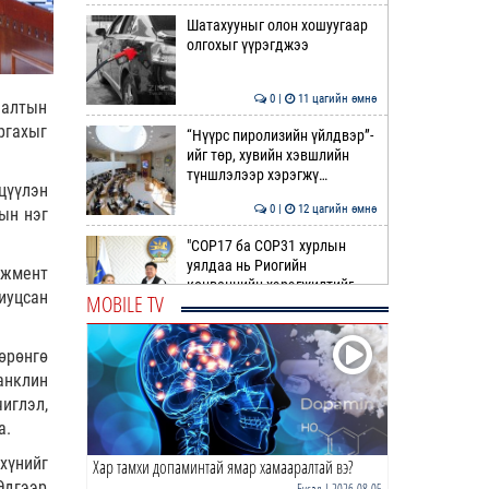
Шатахууныг олон хошуугаар
олгохыг үүрэгджээ
0 |
11 цагийн өмнө
лалтын
ргахыг
“Нүүрс пиролизийн үйлдвэр”-
ийг төр, хувийн хэвшлийн
түншлэлээр хэрэгжү…
цүүлэн
0 |
12 цагийн өмнө
ын нэг
"COP17 ба COP31 хурлын
уялдаа нь Риогийн
ежмент
конвенцийн хэрэгжилтийг
иуцсан
MOBILE TV
ахиул…
0 |
12 цагийн өмнө
өрөнгө
Монгол төрийн парадокс нь
шатахуун
анклин
иглэл,
а.
0 |
12 цагийн өмнө
хүнийг
Хар тамхи допаминтай ямар хамааралтай вэ?
Б.Пүрэвдагва: Найман
Эдгээр
салбарын 103 үйлчилгээний
Бусад
| 2026-08-05