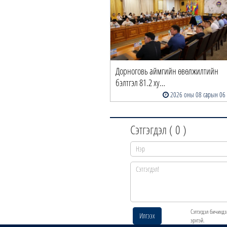
Дорноговь аймгийн өвөлжилтийн
бэлтгэл 81.2 ху…
2026 оны 08 сарын 06
Сэтгэгдэл (
0
)
Сэтгэгдэл бичихдэ
Илгээх
эрхтэй.