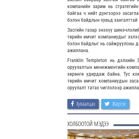
компанийн зарим нь стратегийн
байгаа ч нийт дүнгээрээ засагла
бэлэн байдлын хувьд хангалттай 
Засгийн газар энэхүү шинэчлэлий
төрийн өмчит компаниудыг эхлээ
бэлэн байдлыг нь сайжруулсны да
ажиллана.
Franklin Templeton нь дэлхийн 
оруулалтын менежментийн компан
хөрөнгө удирдаж байна. Тус к
төрийн өмчит компаниудын засаг
оруулалт татах чиглэлээр ажилла
Хуваалцах
Жиргэх
ХОЛБООТОЙ МЭДЭЭ