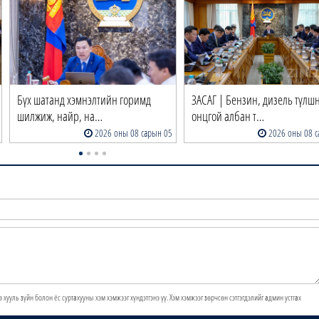
Бүх шатанд хэмнэлтийн горимд
ЗАСАГ | Бензин, дизель түлш
шилжиж, найр, на…
онцгой албан т…
2026 оны 08 сарын 05
2026 оны 08 с
э хууль зүйн болон ёс суртахууны хэм хэмжээг хүндэтгэнэ үү. Хэм хэмжээг зөрчсөн сэтгэгдэлийг админ устгах