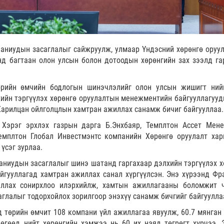
паниудын засаглалыг сайжруулж, улмаар Үндэсний хөрөнгө оруу
нд багтаан олон улсын болон дотоодын хөрөнгийн зах зээлд га
өрийн өмчийн бодлогын шинэчлэлийг олон улсын жишигт ний
ийн тэргүүлэх хөрөнгө оруулалтын менежментийн байгууллагууд
арилцан ойлголцлын хамтран ажиллах санамж бичиг байгууллаа.
 Хэрэг эрхлэх газрын дарга Б.Энхбаяр, Темплтон Ассет Мен
Темплтон Глобал Инвестмэнтс компанийн Хөрөнгө оруулалт хар
үсэг зурлаа.
аниудын засаглалыг шинэ шатанд гаргахаар дэлхийн тэргүүлэх х
гууллагад хамтран ажиллах санал хүргүүлсэн. Энэ хүрээнд Фр
ллах сонирхлоо илэрхийлж, хамтын ажиллагааны боломжит ч
глалыг тодорхойлох зорилгоор энэхүү санамж бичгийг байгуулла
 төрийн өмчит 108 компани үйл ажиллагаа явуулж, 60.7 мянган 
өгөөд нийт хөрөнгийн хэмжээ нь 60 их наяд төгрөгт хүрчээ. 