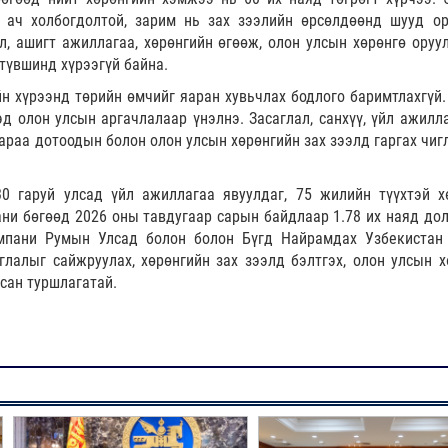
 ач холбогдолтой, зарим нь зах зээлийн өрсөлдөөнд шууд о
л, ашигт ажиллагаа, хөрөнгийн өгөөж, олон улсын хөрөнгө оруу
түвшинд хүрээгүй байна.
н хүрээнд төрийн өмчийг яаран хувьчлах бодлого баримтлахгүй.
д олон улсын аргачлалаар үнэлнэ. Засаглал, санхүү, үйл ажилл
раа дотоодын болон олон улсын хөрөнгийн зах зээлд гаргах чиг
30 гаруй улсад үйл ажиллагаа явуулдаг, 75 жилийн түүхтэй х
и бөгөөд 2026 оны тавдугаар сарын байдлаар 1.78 их наяд до
омпани Румын Улсад болон болон Бүгд Найрамдах Узбекистан
лалыг сайжруулах, хөрөнгийн зах зээлд бэлтгэх, олон улсын х
сан туршлагатай.