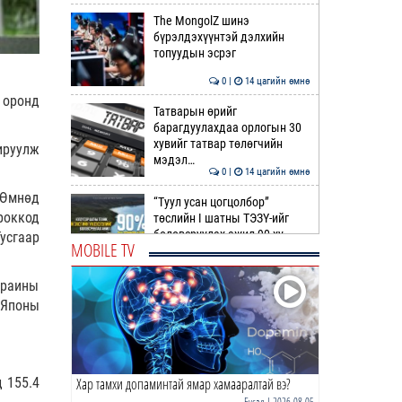
The MongolZ шинэ
бүрэлдэхүүнтэй дэлхийн
топуудын эсрэг
0 |
14 цагийн өмнө
 оронд
Татварын өрийг
барагдуулахдаа орлогын 30
хувийг татвар төлөгчийн
ируулж
мэдэл…
0 |
14 цагийн өмнө
 Өмнөд
“Туул усан цогцолбор”
роккод
төслийн I шатны ТЭЗҮ-ийг
боловсруулах ажил 90 ху…
усгаар
MOBILE TV
0 |
14 цагийн өмнө
краины
Нийслэлийн иргэдийн
 Японы
Төлөөлөгчдийн Хурлын
Ээлжит VIII хуралдаан
эхэллээ
0 |
15 цагийн өмнө
Хар тамхи допаминтай ямар хамааралтай вэ?
 155.4
ТОО | Гадаад валютын нөөц
7.9 тэрбум ам.доллар давлаа
Бусад
| 2026-08-05