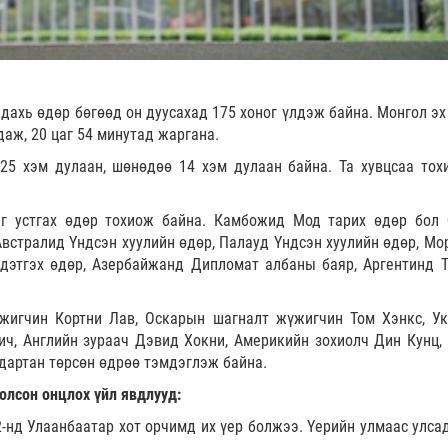
 дахь өдөр бөгөөд он дуусахад 175 хоног үлдэж байна. Монгол эх
даж, 20 цаг 54 минутад жаргана.
25 хэм дулаан, шөнөдөө 14 хэм дулаан байна. Та хувцсаа тох
эг устгах өдөр тохиож байна. Камбожид Мод тарих өдөр бол
Австралид Үндсэн хуулийн өдөр, Палауд Үндсэн хуулийн өдөр, Мо
дэтгэх өдөр, Азербайжанд Дипломат албаны баяр, Аргентинд Т
жигчин Кортни Лав, Оскарын шагналт жүжигчин Том Хэнкс, У
ич, Английн зураач Дэвид Хокни, Америкийн зохиолч Дин Кунц,
дартан төрсөн өдрөө тэмдэглэж байна.
олсон онцлох үйл явдлууд:
-нд Улаанбаатар хот орчимд их үер болжээ. Үерийн улмаас улсад