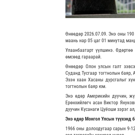
Өнөөдөр 2026.07.09. Энэ оны 190
маань нар 05 цаг 01 минутад ман
Улаанбаатарт үүлшинэ. Өдөртөө 
өмсөөд гараарай.
Өнөөдөр Олон улсын галт зэвс
Суданд Тусгаар тогтнолын баяр, 
Эзэн хаан Хасаны дурсгалыг хүн
тогтнолын баяр юм.
Энэ өдөр Америкийн дуучин, жү
Ерөнхийлөгч асан Виктор Януков
дуучин Күсанаги Цүёоши зэрэг ал
Энэ өдөр Монгол Улсын түүхэнд б
1966 оны долоодугаар сарын 9-12