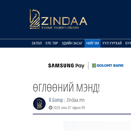
ЭХЛЭЛ
УЛС ТӨР
ЭДИЙН ЗАСАГ
НИЙГЭМ
УУЛ УУРХАЙ
ХУ
ӨГЛӨӨНИЙ МЭНД!
Я.Болор
Zindaa.mn
|
2026 оны 07 сарын 09