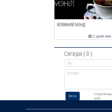
ӨГЛӨӨНИЙ МЭНД!
22 цагийн өмнө
Сэтгэгдэл (
0
)
Сэтгэгдэл бичихдэ
Илгээх
эрхтэй.