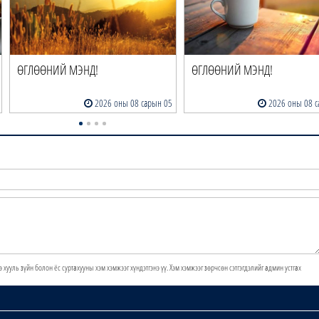
ӨГЛӨӨНИЙ МЭНД!
ӨГЛӨӨНИЙ МЭНД!
2026 оны 08 сарын 05
2026 оны 08 с
э хууль зүйн болон ёс суртахууны хэм хэмжээг хүндэтгэнэ үү. Хэм хэмжээг зөрчсөн сэтгэгдэлийг админ устгах