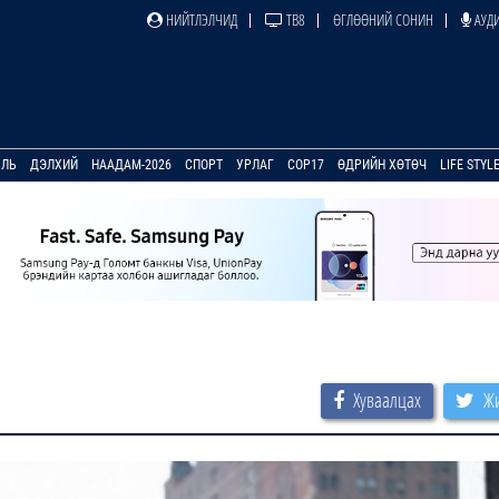
НИЙТЛЭЛЧИД
ТВ8
ӨГЛӨӨНИЙ СОНИН
АУДИ
УЛЬ
ДЭЛХИЙ
НААДАМ-2026
СПОРТ
УРЛАГ
COP17
ӨДРИЙН ХӨТӨЧ
LIFE STYL
Хуваалцах
Жи