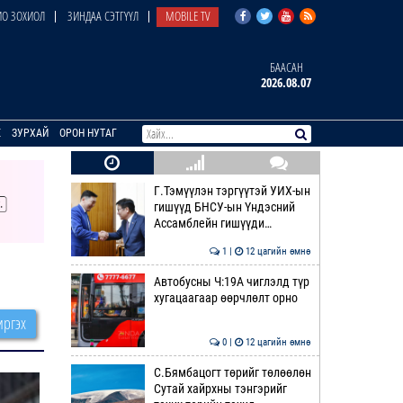
О ЗОХИОЛ
ЗИНДАА СЭТГҮҮЛ
MOBILE TV
БААСАН
2026.08.07
E
ЗУРХАЙ
ОРОН НУТАГ
Г.Тэмүүлэн тэргүүтэй УИХ-ын
гишүүд БНСУ-ын Үндэсний
Ассамблейн гишүүди…
1 |
12 цагийн өмнө
Автобусны Ч:19А чиглэлд түр
хугацаагаар өөрчлөлт орно
ргэх
0 |
12 цагийн өмнө
С.Бямбацогт төрийг төлөөлөн
Сутай хайрхны тэнгэрийг