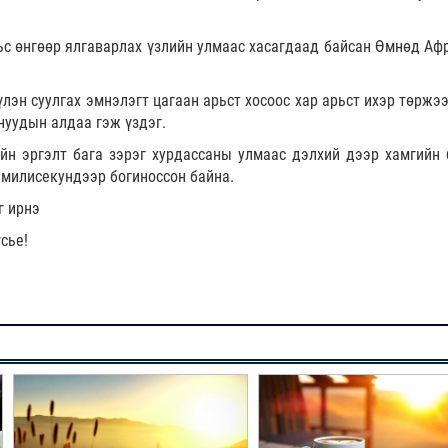
ьс өнгөөр ялгаварлах үзлийн улмаас хасагдаад байсан Өмнөд Аф
лэн суулгах эмнэлэгт цагаан арьст хосоос хар арьст ихэр төржээ
нуудын алдаа гэж үздэг.
йн эргэлт бага зэрэг хурдассаны улмаас дэлхий дээр хамгийн 
6 милисекундээр богиноссон байна.
г ирнэ
сье!