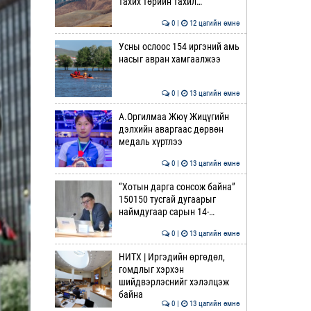
тахих төрийн тахил…
0 |
12 цагийн өмнө
Усны ослоос 154 иргэний амь
насыг авран хамгаалжээ
0 |
13 цагийн өмнө
А.Оргилмаа Жюү Жицүгийн
дэлхийн аваргаас дөрвөн
медаль хүртлээ
0 |
13 цагийн өмнө
“Хотын дарга сонсож байна”
150150 тусгай дугаарыг
наймдугаар сарын 14-…
0 |
13 цагийн өмнө
НИТХ | Иргэдийн өргөдөл,
гомдлыг хэрхэн
шийдвэрлэснийг хэлэлцэж
байна
0 |
13 цагийн өмнө