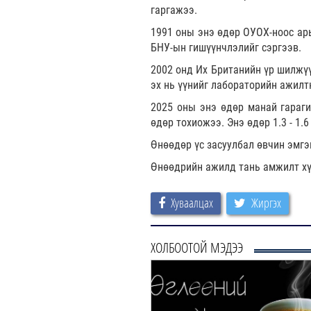
гаргажээ.
1991 оны энэ өдөр ОУОХ-ноос ар
БНУ-ын гишүүнчлэлийг сэргээв.
2002 онд Их Британийн үр шилжүү
эх нь үүнийг лабораторийн ажилт
2025 оны энэ өдөр манай гараги
өдөр тохиожээ. Энэ өдөр 1.3 - 1.
Өнөөдөр үс засуулбал өвчин эмгэ
Өнөөдрийн ажилд тань амжилт хү
Хуваалцах
Жиргэх
ХОЛБООТОЙ МЭДЭЭ