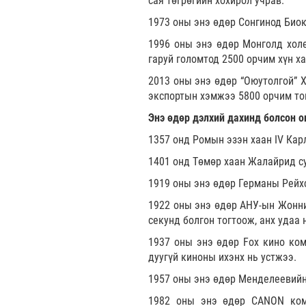
сая төгрөгийн хохирол учрав.
1973 оны энэ өдөр Сонгинод Био
1996 оны энэ өдөр Монголд холе
гаруй голомтод 2500 орчим хүн ха
2013 оны энэ өдөр “Оюутолгой” 
экспортын хэмжээ 5800 орчим то
Энэ өдөр дэлхий дахинд болсон о
1357 онд Ромын эзэн хаан IV Кар
1401 онд Төмөр хаан Жалайрид су
1919 оны энэ өдөр Германы Рейхс
1922 оны энэ өдөр АНУ-ын Жонни
секунд болгон тогтоож, анх удаа 
1937 оны энэ өдөр Fox кино ком
дуугүй киноны ихэнх нь устжээ.
1957 оны энэ өдөр Менделеевийн 
1982 оны энэ өдөр CANON комп