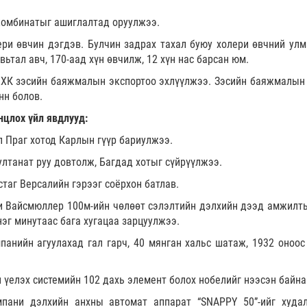
комбинатыг ашиглалтад оруулжээ.
ри өвчин дэгдэв. Булчин задрах тахал буюу холери өвчний улм
вьтал авч, 170-аад хүн өвчилж, 12 хүн нас барсан юм.
ХХК зэсийн баяжмалын экспортоо эхлүүлжээ. Зэсийн баяжмалын
нн болов.
нцлох үйл явдлууд:
л Праг хотод Карлын гүүр бариулжээ.
лтанат руу довтолж, Багдад хотыг сүйрүүлжээ.
таг Версалийн гэрээг соёрхон батлав.
 Вайсмюллер 100м-ийн чөлөөт сэлэлтийн дэлхийн дээд амжилты
нэг минутаас бага хугацаа зарцуулжээ.
панийн агуулахад гал гарч, 40 мянган хальс шатаж, 1932 оноос
үелэх системийн 102 дахь элемент болох нобелийг нээсэн байна
ани дэлхийн анхны автомат аппарат “SNAPPY 50”-ийг худа