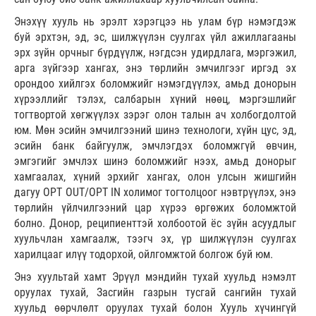
Энэхүү хууль нь эрэлт хэрэгцээ нь улам бүр нэмэгдэж
буй эрхтэн, эд, эс, шилжүүлэн суулгах үйл ажиллагааны
эрх зүйн орчныг бүрдүүлж, нэгдсэн удирдлага, мэргэжил,
арга зүйгээр хангах, энэ төрлийн эмчилгээг иргэд эх
орондоо хийлгэх боломжийг нэмэгдүүлэх, амьд донорын
хүрээллийг тэлэх, салбарын хүний нөөц, мэргэшлийг
тогтвортой хөгжүүлэх зэрэг олон талын ач холбогдолтой
юм. Мөн эсийн эмчилгээний шинэ технологи, хүйн цус, эд,
эсийн банк байгуулж, эмчлэгдэх боломжгүй өвчин,
эмгэгийг эмчлэх шинэ боломжийг нээх, амьд донорыг
хамгаалах, хүний эрхийг хангах, олон улсын жишгийн
дагуу OPT OUT/OPT IN холимог тогтолцоог нэвтрүүлэх, энэ
төрлийн үйлчилгээний цар хүрээ өргөжих боломжтой
болно. Донор, реципиенттэй холбоотой ёс зүйн асуудлыг
хуульчлан хамгаалж, тээгч эх, үр шилжүүлэн суулгах
харилцааг илүү тодорхой, ойлгомжтой болгож буй юм.
Энэ хуультай хамт Эрүүл мэндийн тухай хуульд нэмэлт
оруулах тухай, Засгийн газрын тусгай сангийн тухай
хуульд өөрчлөлт оруулах тухай болон Хууль хүчингүй