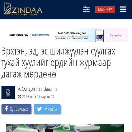
Mobile TV
НИЙТЛЭЛЧИД
ТВ8
Эрхтэн, эд, эс шилжүүлэн суулгах
ӨГЛӨӨНИЙ СОНИН
АУДИО ЗОХИОЛ
тухай хуулийг ердийн журмаар
ЗИНДАА СЭТГҮҮЛ
дагаж мөрдөнө
Ж.Сондор
Zindaa.mn
|
2026 оны 07 сарын 09
Хуваалцах
Жиргэх