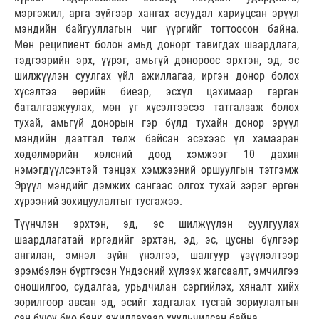
мэргэжил, арга зүйгээр хангах асуудал хариуцсан эрүүл
мэндийн байгууллагын чиг үүргийг тогтоосон байна.
Мөн реципиент болон амьд донорт тавигдах шаардлага,
тэдгээрийн эрх, үүрэг, амьгүй донороос эрхтэн, эд, эс
шилжүүлэн суулгах үйл ажиллагаа, иргэн донор болох
хүсэлтээ өөрийн биеэр, эсхүл цахимаар гарган
баталгаажуулах, мөн уг хүсэлтээсээ татгалзаж болох
тухай, амьгүй донорын гэр бүлд тухайн донор эрүүл
мэндийн даатгал төлж байсан эсэхээс үл хамааран
хөдөлмөрийн хөлсний доод хэмжээг 10 дахин
нэмэгдүүлсэнтэй тэнцэх хэмжээний оршуулгын тэтгэмж
Эрүүл мэндийг дэмжих сангаас олгох тухай зэрэг өргөн
хүрээний зохицуулалтыг тусгажээ.
Түүнчлэн эрхтэн, эд, эс шилжүүлэн суулгуулах
шаардлагатай иргэдийг эрхтэн, эд, эс, цусны бүлгээр
ангилан, эмнэл зүйн үнэлгээ, шалгуур үзүүлэлтээр
эрэмбэлэн бүртгэсэн Үндэсний хүлээх жагсаалт, эмчилгээ
оношилгоо, судалгаа, урьдчилан сэргийлэх, хяналт хийх
зорилгоор авсан эд, эсийг хадгалах тусгай зориулалтын
сан буюу био банк ажиллахаар хуульчилсан байна.