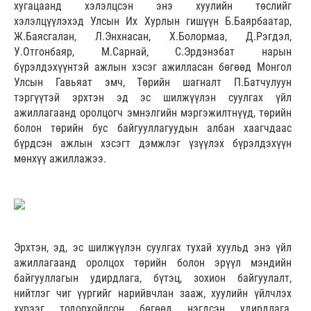
хугацаанд хэлэлцсэн энэ хуулийн төслийг
хэлэлцүүлэхэд Улсын Их Хурлын гишүүн Б.Баярбаатар,
Ж.Баясгалан, Л.Энхнасан, Х.Болормаа, Д.Рэгдэл,
У.Отгонбаяр, М.Сарнай, С.Эрдэнэбат нарын
бүрэлдэхүүнтэй ажлын хэсэг ажилласан бөгөөд Монгол
Улсын Гавьяат эмч, Төрийн шагналт П.Батчулуун
тэргүүтэй эрхтэн эд эс шилжүүлэн суулгах үйл
ажиллагаанд оролцогч эмнэлгийн мэргэжилтнүүд, төрийн
болон төрийн бус байгууллагуудын албан хаагчдаас
бүрдсэн ажлын хэсэгт дэмжлэг үзүүлэх бүрэлдэхүүн
мөнхүү ажиллажээ.
Эрхтэн, эд, эс шилжүүлэн суулгах тухай хуульд энэ үйл
ажиллагаанд оролцох төрийн болон эрүүл мэндийн
байгууллагын удирдлага, бүтэц, зохион байгуулалт,
нийтлэг чиг үүргийг нарийвчлан зааж, хуулийн үйлчлэх
хүрээг тодорхойлсон бөгөөд нэгдсэн удирдлага,