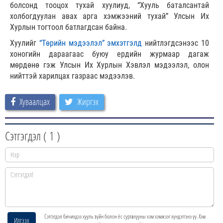
болсонд тооцох тухай хуулиуд, “Хууль баталсантай
холбогдуулан авах арга хэмжээний тухай” Улсын Их
Хурлын тогтоол батлагдсан байна.
Хуулийг
“Төрийн мэдээлэл” эмхэтгэлд
нийтлэгдсэнээс 10
хоногийн дараагаас буюу ердийн журмаар дагаж
мөрдөнө гэж Улсын Их Хурлын Хэвлэл мэдээлэл, олон
нийттэй харилцах газраас мэдээлэв.
Хуваалцах
Жиргэх
Сэтгэгдэл (
1
)
Сэтгэгдэл бичихдээ хууль зүйн болон ёс суртахууны хэм хэмжээг хүндэтгэнэ үү. Хэм
Илгээх