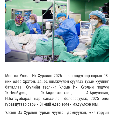
Монгол Улсын Их Хурлаас 2026 оны тавдугаар сарын 08-
ний өдөр Эрхтэн, эд, эс шилжүүлэн суулгах тухай хуулийг
баталлаа. Хуулийн төслийг Улсын Их Хурлын гишүүн
Ж.Чинбүрэн, Ж.Алдаржавхлан, А.Ариунзаяа,
Н.Батсүмбэрэл нар санаачлан боловсруулж, 2025 оны
гуравдугаар сарын 31-ний өдөр өргөн мэдүүлсэн юм.
Улсын Их Хурлын гурван чуулган дамнуулан, жил гаруйн