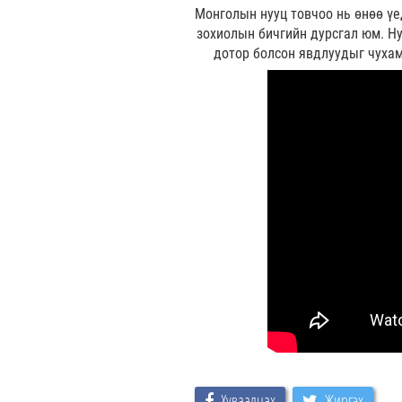
Монголын нууц товчоо нь өнөө үе
зохиолын бичгийн дурсгал юм. Ну
дотор болсон явдлуудыг чухам
Хуваалцах
Жиргэх