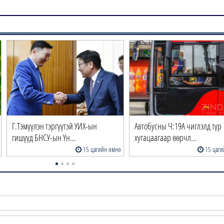
Г.Тэмүүлэн тэргүүтэй УИХ-ын
Автобусны Ч:19А чиглэлд түр
гишүүд БНСУ-ын Үн…
хугацаагаар өөрчл…
15 цагийн өмнө
15 цаги