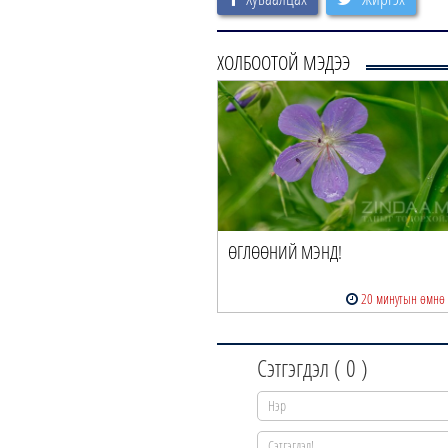
ХОЛБООТОЙ МЭДЭЭ
ӨГЛӨӨНИЙ МЭНД!
20 минутын өмнө
Сэтгэгдэл (
0
)