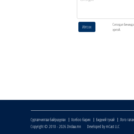
Сэтгэгдэл бичихдэ
Илгээх
эрхтэй.
Сурталчилгаа байршуулах
Холбоо барих
Бидний тухай
Лого тата
Copyright © 2010 - 2026 Zindaa.mn Developed by mCast LLC