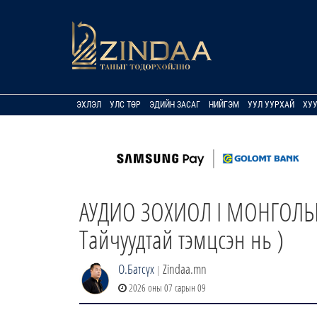
ЭХЛЭЛ
УЛС ТӨР
ЭДИЙН ЗАСАГ
НИЙГЭМ
УУЛ УУРХАЙ
ХУ
АУДИО ЗОХИОЛ I МОНГОЛЫН
Тайчуудтай тэмцсэн нь )
О.Батсүх
Zindaa.mn
|
2026 оны 07 сарын 09