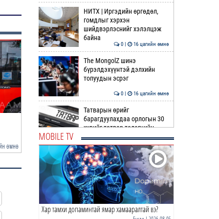
НИТХ | Иргэдийн өргөдөл,
гомдлыг хэрхэн
шийдвэрлэснийг хэлэлцэж
байна
0 |
16 цагийн өмнө
The MongolZ шинэ
бүрэлдэхүүнтэй дэлхийн
топуудын эсрэг
0 |
16 цагийн өмнө
Татварын өрийг
барагдуулахдаа орлогын 30
С.Бямбацогт төрийг төлөөлөн
Усны ослоос 154 иргэн
хувийг татвар төлөгчийн
Сутай хайрхны тэн…
насыг авран хамга…
MOBILE TV
мэдэл…
0 |
17 цагийн өмнө
йн өмнө
15 цагийн өмнө
“Туул усан цогцолбор”
төслийн I шатны ТЭЗҮ-ийг
боловсруулах ажил 90 ху…
0 |
17 цагийн өмнө
Хар тамхи допаминтай ямар хамааралтай вэ?
Нийслэлийн иргэдийн
Төлөөлөгчдийн Хурлын
Бусад
| 2026-08-05