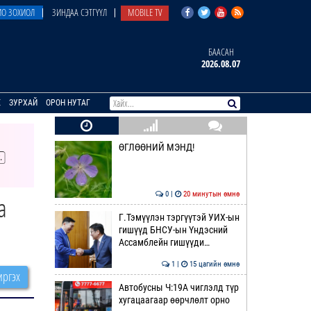
О ЗОХИОЛ
ЗИНДАА СЭТГҮҮЛ
MOBILE TV
БААСАН
2026.08.07
E
ЗУРХАЙ
ОРОН НУТАГ
ӨГЛӨӨНИЙ МЭНД!
0 |
20 минутын өмнө
а
Г.Тэмүүлэн тэргүүтэй УИХ-ын
гишүүд БНСУ-ын Үндэсний
Ассамблейн гишүүди…
1 |
15 цагийн өмнө
ргэх
Автобусны Ч:19А чиглэлд түр
хугацаагаар өөрчлөлт орно