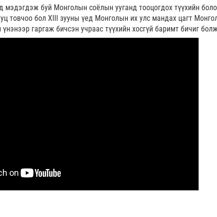
д мэдэгдэж буй Монголын соёлын ууганд тооцогдох түүхийн боло
уц товчоо бол XIII зууны үед Монголын их улс мандах цагт Монго
 үнэнээр гаргаж бичсэн учраас түүхийн хосгүй баримт бичиг бол