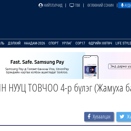
НИЙТЛЭЛЧИД
ТВ8
ӨГЛӨӨНИЙ СОНИН
АУДИ
УЛЬ
ДЭЛХИЙ
НААДАМ-2026
СПОРТ
УРЛАГ
COP17
ӨДРИЙН ХӨТӨЧ
LIFE STYL
 НУУЦ ТОВЧОО 4-р бүлэг (Жамуха б
Хуваалцах
Жи