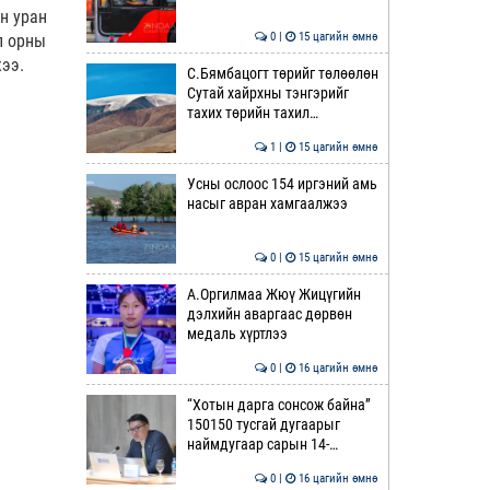
н уран
0 |
15 цагийн өмнө
л орны
жээ.
С.Бямбацогт төрийг төлөөлөн
Сутай хайрхны тэнгэрийг
тахих төрийн тахил…
1 |
15 цагийн өмнө
Усны ослоос 154 иргэний амь
насыг авран хамгаалжээ
0 |
15 цагийн өмнө
А.Оргилмаа Жюү Жицүгийн
дэлхийн аваргаас дөрвөн
медаль хүртлээ
0 |
16 цагийн өмнө
“Хотын дарга сонсож байна”
150150 тусгай дугаарыг
наймдугаар сарын 14-…
0 |
16 цагийн өмнө