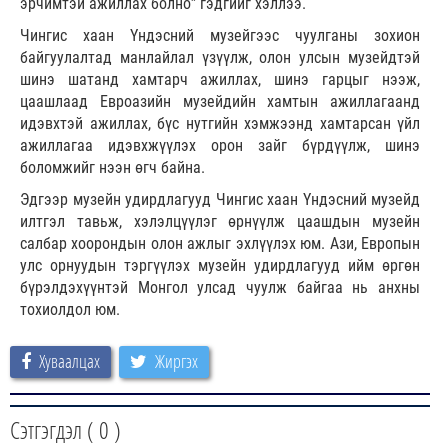
эрчимтэй ажиллах болно” гэдгийг хэллээ.
Чингис хаан Үндэсний музейгээс чуулганы зохион
байгуулалтад манлайлал үзүүлж, олон улсын музейдтэй
шинэ шатанд хамтарч ажиллах, шинэ гарцыг нээж,
цаашлаад Евроазийн музейдийн хамтын ажиллагаанд
идэвхтэй ажиллах, бүс нутгийн хэмжээнд хамтарсан үйл
ажиллагаа идэвхжүүлэх орон зайг бүрдүүлж, шинэ
боломжийг нээн өгч байна.
Эдгээр музейн удирдлагууд Чингис хаан Үндэсний музейд
илтгэл тавьж, хэлэлцүүлэг өрнүүлж цаашдын музейн
салбар хоорондын олон ажлыг эхлүүлэх юм. Ази, Европын
улс орнуудын тэргүүлэх музейн удирдлагууд ийм өргөн
бүрэлдэхүүнтэй Монгол улсад чуулж байгаа нь анхны
тохиолдол юм.
Хуваалцах
Жиргэх
Сэтгэгдэл (
0
)