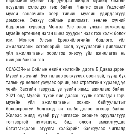
Евроазийн музейн тэр дундаа шилдэг музейд хамтын
асуудлаа хэлэлцэх гэж байна. Чингис хаан Үндэсний
музей санаачилж хоёр тивийн музейн удирдлагууд
дэмжсэн. Энэхүү соёлын дипломат, зөөлөн хүчний
бодлогын хүрээнд Монгол Улс олон улсын хэмжээнд
музейн ертөнцөд нэгэн шинэ хуудсыг нээх гэж хэлж болох
юм. Монгол Улсын Ерөнхийлөгчийн бодлого, үйл
ажиллагааны хөтөлбөрийн соёл, хүмүүнлэгийн дипломат
үйл ажиллагааны зорилтод энэхүү үйл ажиллагаа нь
нийцэж байгаа гэв.
ССАЖЗЯ-ны Соёлын өвийн хэлтсийн дарга Б.Даваацэрэн:
Музей нь хүнийг бүх талаар хөгжүүлэх орон зай, түүнд бүх
талын үр нөлөөг үзүүлэх орчин, энэ стратегийн хүрээнд үе
үеийн Засгийн газрууд, үе үеийн яамд ажиллаж байна.
2021 онд Музейн тухай бие даасан хууль батлагдан гарч
музейн үйл ажиллагааны зохион байгуулалтыг
боловсронгуй болгоход ач холбогдолоо өгсөөр байна.
Жилээс жилд музей рүү чиглэсэн хөрөнгө оруулалтууд
тогтвортой нэмэгдэж, бид олсон амжилтуудаа
бататгаж,олон агуулга хэлбэрийг баяжуулах чиглэлд