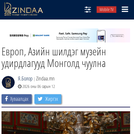
Mobile TV
НИЙТЛЭЛЧИД
ТВ8
Европ, Азийн шилдэг музейн
ӨГЛӨӨНИЙ СОНИН
АУДИО ЗОХИОЛ
удирдлагууд Монголд чуулна
ЗИНДАА СЭТГҮҮЛ
Я.Болор
Zindaa.mn
|
2026 оны 06 сарын 12
Хуваалцах
Жиргэх