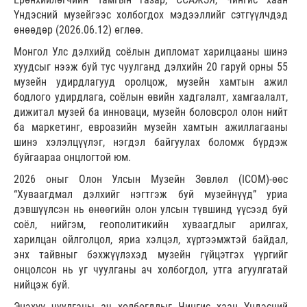
Үндэсний музейгээс холбогдох мэдээллийг сэтгүүлчдэд
өнөөдөр (2026.06.12) өглөө.
Монгол Улс дэлхийд соёлын дипломат харилцааны шинэ
хуудсыг нээж буй тус чуулганд дэлхийн 20 гаруй орны 55
музейн удирдлагууд оролцож, музейн хамтын ажил
бодлого удирдлага, соёлын өвийн хадгалалт, хамгаалалт,
дижитал музей ба инноваци, музейн боловсрол олон нийт
ба маркетинг, евроазийн музейн хамтын ажиллагааны
шинэ хэлэлцүүлэг, нэгдэл байгуулах боломж бүрдэж
буйгаараа онцлогтой юм.
2026 оныг Олон Улсын Музейн Зөвлөл (ICOM)-өөс
“Хуваагдмал дэлхийг нэгтгэж буй музейнүүд” уриа
дэвшүүлсэн нь өнөөгийн олон улсын түвшинд үүсээд буй
соёл, нийгэм, геополитикийн хуваагдлыг арилгах,
харилцан ойлголцол, яриа хэлцэл, хүртээмжтэй байдал,
энх тайвныг бэхжүүлэхэд музейн гүйцэтгэх үүргийг
онцолсон нь уг чуулганы ач холбогдол, утга агуулгатай
нийцэж буй.
Энэхүү чуулганы ач холбогдлыг Чингис хаан Үндэсний