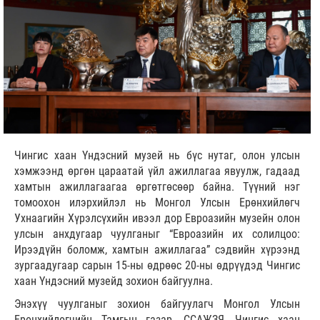
Чингис хаан Үндэсний музей нь бүс нутаг, олон улсын
хэмжээнд өргөн цараатай үйл ажиллагаа явуулж, гадаад
хамтын ажиллагаагаа өргөтгөсөөр байна. Түүний нэг
томоохон илэрхийлэл нь Монгол Улсын Ерөнхийлөгч
Ухнаагийн Хүрэлсүхийн ивээл дор Евроазийн музейн олон
улсын анхдугаар чуулганыг “Евроазийн их солилцоо:
Ирээдүйн боломж, хамтын ажиллагаа” сэдвийн хүрээнд
зургаадугаар сарын 15-ны өдрөөс 20-ны өдрүүдэд Чингис
хаан Үндэсний музейд зохион байгуулна.
Энэхүү чуулганыг зохион байгуулагч Монгол Улсын
Ерөнхийлөгчийн Тамгын газар, ССАЖЗЯ, Чингис хаан