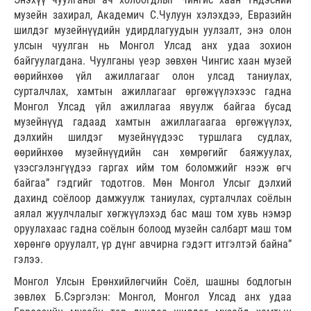
музейн захирал, Академич С.Чулуун хэлэхдээ, Евразийн
шилдэг музейнүүдийн удирдлагуудын уулзалт, энэ олон
улсын чуулган нь Монгол Улсад анх удаа зохион
байгуулагдана. Чуулганы үеэр зөвхөн Чингис хаан музей
өөрийнхөө үйл ажиллагааг олон улсад таниулах,
сурталчлах, хамтын ажиллагааг өргөжүүлэхээс гадна
Монгол Улсад үйл ажиллагаа явуулж байгаа бусад
музейнүүд гадаад хамтын ажиллагаагаа өргөжүүлэх,
дэлхийн шилдэг музейнүүдээс туршлага судлах,
өөрийнхөө музейнүүдийн сан хөмрөгийг баяжуулах,
үзэсгэлэнгүүдээ гаргах ийм том боломжийг нээж өгч
байгаа” гэдгийг тодотгов. Мөн Монгол Улсыг дэлхий
дахинд соёлоор дамжуулж таниулах, сурталчлах соёлын
аялал жуулчлалыг хөгжүүлэхэд бас маш том хувь нэмэр
оруулахаас гадна соёлын болоод музейн салбарт маш том
хөрөнгө оруулалт, үр дүнг авчирна гэдэгт итгэлтэй байна”
гэлээ.
Монгол Улсын Ерөнхийлөгчийн Соёл, шашны бодлогын
зөвлөх Б.Сэргэлэн: Монгол, Монгол Улсад анх удаа