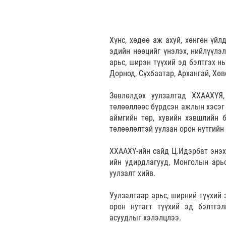
Хүнс, хөдөө аж ахуй, хөнгөн үйл
эдийн нөөцийг үнэлэх, нийлүүлэл
арьс, ширэн түүхий эд бэлтгэх н
Дорнод, Сүхбаатар, Архангай, Хөв
Зөвлөлдөх уулзалтад ХХААХҮЯ
төлөөллөөс бүрдсэн ажлын хэсэг 
аймгийн төр, хувийн хэвшлийн 
төлөөлөлтэй уулзан орон нутгийн
ХХААХҮ-ийн сайд Ц.Идэрбат энэх
ийн удирдлагууд, Монголын арь
уулзалт хийв.
Уулзалтаар арьс, ширний түүхий
орон нутагт түүхий эд бэлтгэл
асуудлыг хэлэлцлээ.