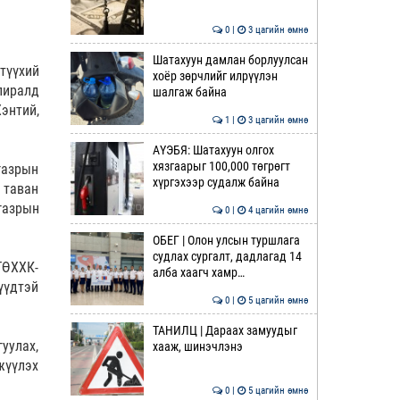
0 |
3 цагийн өмнө
Шатахуун дамлан борлуулсан
түүхий
хоёр зөрчлийг илрүүлэн
лиралд
шалгаж байна
энтий,
1 |
3 цагийн өмнө
АҮЭБЯ: Шатахуун олгох
хязгаарыг 100,000 төгрөгт
газрын
хүргэхээр судалж байна
 таван
газрын
0 |
4 цагийн өмнө
ОБЕГ | Олон улсын туршлага
судлах сургалт, дадлагад 14
ТӨХХК-
алба хаагч хамр…
үүдтэй
0 |
5 цагийн өмнө
ТАНИЛЦ | Дараах замуудыг
уулах,
хааж, шинэчлэнэ
жүүлэх
0 |
5 цагийн өмнө