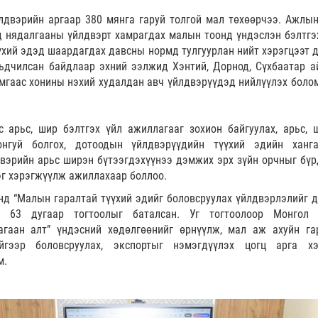
лдвэрийн аргаар 380 мянга гаруй толгой мал төхөөрчээ. Ажлын
 нядалгааны үйлдвэрт хамрагдах малын тоонд үндэслэн бэлтгэх
үхий эдэд шаардагдах давсны нормд тулгуурлан нийт хэрэгцээт 
ьдчилсан байдлаар эхний ээлжид Хэнтий, Дорнод, Сүхбаатар а
ймгаас хонины нэхий худалдан авч үйлдвэрүүдэд нийлүүлэх боло
 арьс, шир бэлтгэх үйл ажиллагааг зохион байгуулах, арьс, 
нгуй болгох, дотоодын үйлдвэрүүдийн түүхий эдийн ханг
двэрийн арьс ширэн бүтээгдэхүүнээ дэмжих эрх зүйн орчныг бүр
эг хэрэгжүүлж ажиллахаар боллоо.
нд “Малын гаралтай түүхий эдийг боловсруулах үйлдвэрлэлийг 
” 63 дугаар тогтоолыг баталсан. Уг тогтоолоор Монгол
агаан алт” үндэсний хөдөлгөөнийг өрнүүлж, мал аж ахуйн га
йгээр боловсруулах, экспортыг нэмэгдүүлэх цогц арга х
м.