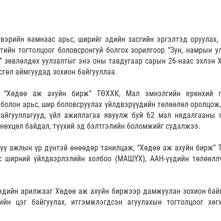
двэрийн яамнаас арьс, ширийг эдийн засгийн эргэлтэд оруулах, 
тийн тогтолцоог боловсронгуй болгох зорилгоор “Зун, намрын у
ь” зөвлөлдөх уулзалтыг энэ оны тавдугаар сарын 26-наас эхлэн Х
сгөл аймгуудад зохион байгууллаа.
, “Хөдөө аж ахуйн бирж” ТӨХХК, Мал эмнэлгийн ерөнхий 
болон арьс, шир боловсруулах үйлдвэрүүдийн төлөөлөл оролцож,
байгууллагууд, үйл ажиллагаа явуулж буй 62 мал нядалгааны 
 нөхцөл байдал, түүхий эд бэлтгэлийн боломжийг судалжээ.
үү ажлын үр дүнтэй өнөөдөр танилцаж, “Хөдөө аж ахуйн бирж” 
с ширний үйлдвэрлэлийн холбоо (МАШҮХ), ААН-үүдийн төлөөлл
 эдийн арилжааг Хөдөө аж ахуйн биржээр дамжуулан зохион байг
ийн цэг байгуулах, итгэмжлэгдсэн агуулахын тогтолцоог хөг