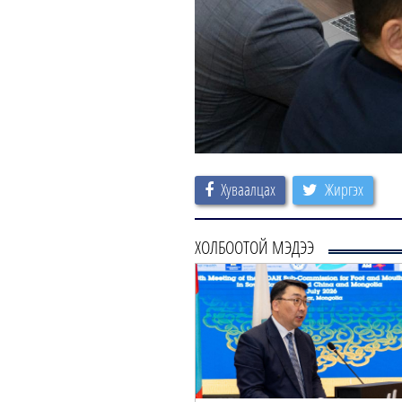
Хуваалцах
Жиргэх
ХОЛБООТОЙ МЭДЭЭ