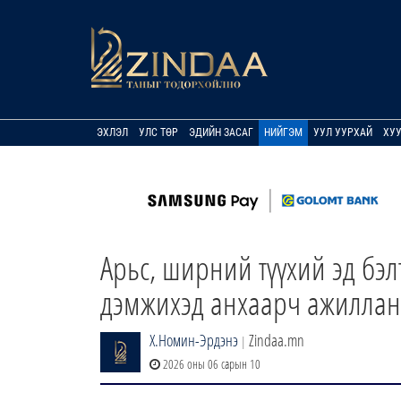
ЭХЛЭЛ
УЛС ТӨР
ЭДИЙН ЗАСАГ
НИЙГЭМ
УУЛ УУРХАЙ
ХУ
Арьс, ширний түүхий эд бэ
дэмжихэд анхаарч ажиллан
Х.Номин-Эрдэнэ
Zindaa.mn
|
2026 оны 06 сарын 10