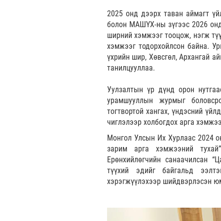
2025 онд дээрх таван аймагт үй
болон МАШҮХ-ны зүгээс 2026 онд
ширний хэмжээг тооцож, нэгж тү
хэмжээг тодорхойлсон байна. Ур
үхрийн шир, Хөвсгөл, Архангай а
танилцууллаа.
Уулзалтын үр дүнд орон нутгаас
урамшууллын журмыг боловсро
тогтвортой хангах, үндэсний үйл
чиглэлээр холбогдох арга хэмжэ
Монгол Улсын Их Хурлаас 2024 о
зарим арга хэмжээний тухай
Ерөнхийлөгчийн санаачилсан “Ц
түүхий эдийг байгальд ээлтэ
хэрэгжүүлэхээр шийдвэрлэсэн ю