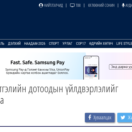
НИЙТЛЭЛЧИД
ТВ8
ӨГЛӨӨНИЙ СОНИН
АУДИ
УЛЬ
ДЭЛХИЙ
НААДАМ-2026
СПОРТ
УРЛАГ
COP17
ӨДРИЙН ХӨТӨЧ
LIFE STYL
лтгэлийн дотоодын үйлдвэрлэлийг
а
Хуваалцах
Жи