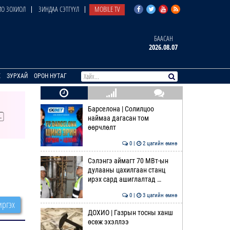
О ЗОХИОЛ
ЗИНДАА СЭТГҮҮЛ
MOBILE TV
БААСАН
2026.08.07
E
ЗУРХАЙ
ОРОН НУТАГ
Барселона | Солилцоо
наймаа дагасан том
өөрчлөлт
0 |
2 цагийн өмнө
Сэлэнгэ аймагт 70 МВт-ын
дулааны цахилгаан станц
ирэх сард ашиглалтад …
0 |
3 цагийн өмнө
ргэх
ДОХИО | Газрын тосны ханш
өсөж эхэллээ