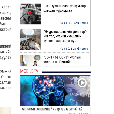
Шатахууныг олон хошуугаар
 хэсэг
олгохыг үүрэгджээ
 арьс,
давсны
0 |
6 цагийн өмнө
ймгаас
мжтойг
“Нүүрс пиролизийн үйлдвэр”-
ийг төр, хувийн хэвшлийн
түншлэлээр хэрэгжү…
ширний
0 |
6 цагийн өмнө
амжийг
дүүлэх
"COP17 ба COP31 хурлын
уялдаа нь Риогийн
конвенцийн хэрэгжилтийг
MOBILE TV
дэмжих
ахиул…
0 |
7 цагийн өмнө
 Улсын
ралтай
Монгол төрийн парадокс нь
шатахуун
эмжээг
0 |
7 цагийн өмнө
Хар тамхи допаминтай ямар хамааралтай вэ?
Б.Пүрэвдагва: Найман
салбарын 103 үйлчилгээний
Бусад
| 2026-08-05