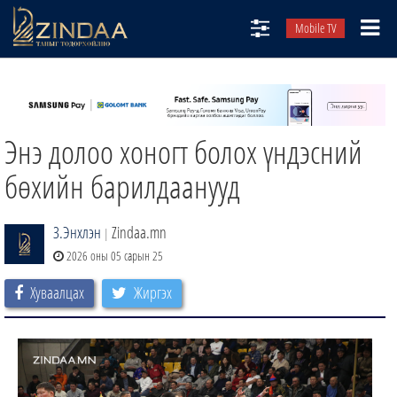
Mobile TV
НИЙТЛЭЛЧИД
ТВ8
Энэ долоо хоногт болох үндэсний
ӨГЛӨӨНИЙ СОНИН
АУДИО ЗОХИОЛ
бөхийн барилдаанууд
ЗИНДАА СЭТГҮҮЛ
З.Энхлэн
Zindaa.mn
|
2026 оны 05 сарын 25
Хуваалцах
Жиргэх