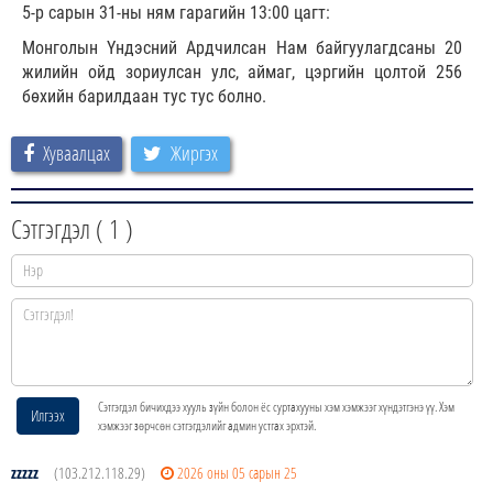
5-р сарын 31-ны ням гарагийн 13:00 цагт:
Монголын Үндэсний Ардчилсан Нам байгуулагдсаны 20
жилийн ойд зориулсан улс, аймаг, цэргийн цолтой 256
бөхийн барилдаан тус тус болно.
Хуваалцах
Жиргэх
Сэтгэгдэл (
1
)
Сэтгэгдэл бичихдээ хууль зүйн болон ёс суртахууны хэм хэмжээг хүндэтгэнэ үү. Хэм
Илгээх
хэмжээг зөрчсөн сэтгэгдэлийг админ устгах эрхтэй.
zzzzz
(103.212.118.29)
2026 оны 05 сарын 25