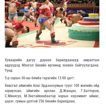
Хуваарийн дагуу дараах барилдаанууд амралтын
өдрүүдэд Монгол бөхийн өргөөнд зохион байгуулагдана.
Үүнд:
5-р сарын 30-ны бямба гарагийн 13:00 цагт:
Хөвсгөл аймгийн Алаг-Эрдэнэсумын түүхт 100 жилийн ойд
зориулсан, аймгийн арслан Д.Жанцан, Г.Батпүрэв,
С.Мөнхсүх, М.Энхтайванбаатар нарын нэрэмжит аймаг,
цэрэг, сумын цолтой 256 бөхийн барилдаан,