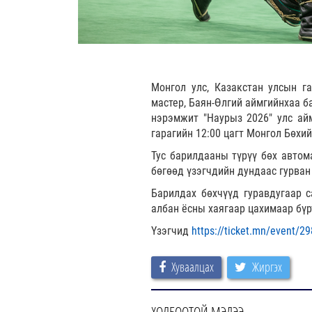
Монгол улс, Казакстан улсын г
мастер, Баян-Өлгий аймгийнхаа б
нэрэмжит "Наурыз 2026" улс ай
гарагийн 12:00 цагт Монгол Бөхи
Тус барилдааны түрүү бөх автома
бөгөөд үзэгчдийн дундаас гурван
Барилдах бөхчүүд гуравдугаар с
албан ёсны хаягаар цахимаар бүр
Үзэгчид
https://ticket.mn/event/2
Хуваалцах
Жиргэх
ХОЛБООТОЙ МЭДЭЭ