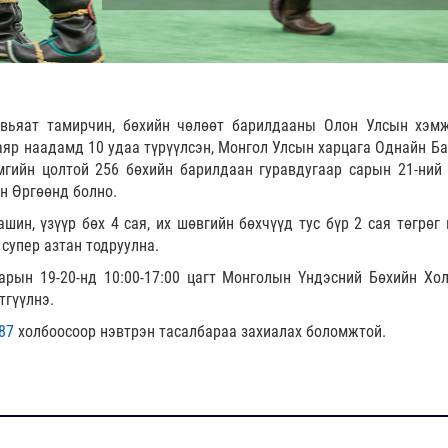
авьяат тамирчин, бөхийн чөлөөт барилдааны Олон Улсын хэм
аяр наадамд 10 удаа түрүүлсэн, Монгол Улсын харцага Однайн Б
мгийн цолтой 256 бөхийн барилдаан гуравдугаар сарын 21-ний
йн Өргөөнд болно.
шин, үзүүр бөх 4 сая, их шөвгийн бөхчүүд тус бүр 2 сая төгрөг 
 супер азтан тодруулна.
арын 19-20-нд 10:00-17:00 цагт Монголын Үндэсний Бөхийн Хо
тгүүлнэ.
987
холбоосоор нэвтрэн тасалбараа захиалах боломжтой.