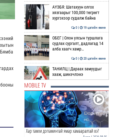
АҮЭБЯ: Шатахуун олгох
хязгаарыг 100,000 төгрөгт
хүргэхээр судалж байна
0 |
19 цагийн өмнө
ОБЕГ | Олон улсын туршлага
жээний
судлах сургалт, дадлагад 14
ахытын
алба хаагч хамр…
 Бямба
0 |
20 цагийн өмнө
гардах
ТАНИЛЦ | Дараах замуудыг
хааж, шинэчлэнэ
MOBILE TV
лбооны
0 |
20 цагийн өмнө
Шатахууныг олон хошуугаар
олгохыг үүрэгджээ
0 |
21 цагийн өмнө
Хар тамхи допаминтай ямар хамааралтай вэ?
“Нүүрс пиролизийн үйлдвэр”-
ийг төр, хувийн хэвшлийн
Бусад
| 2026-08-05