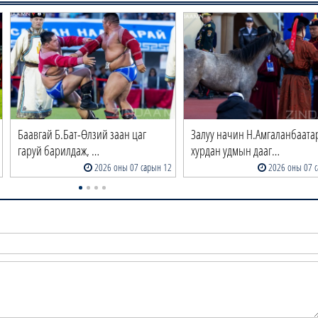
Баавгай Б.Бат-Өлзий заан цаг
Залуу начин Н.Амгаланбаата
гаруй барилдаж, …
хурдан удмын дааг…
2026 оны 07 сарын 12
2026 оны 07 с