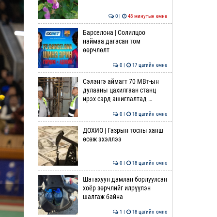
0 |
48 минутын өмнө
Барселона | Солилцоо
наймаа дагасан том
өөрчлөлт
0 |
17 цагийн өмнө
Сэлэнгэ аймагт 70 МВт-ын
дулааны цахилгаан станц
ирэх сард ашиглалтад …
0 |
18 цагийн өмнө
ДОХИО | Газрын тосны ханш
өсөж эхэллээ
0 |
18 цагийн өмнө
Шатахуун дамлан борлуулсан
хоёр зөрчлийг илрүүлэн
шалгаж байна
1 |
18 цагийн өмнө