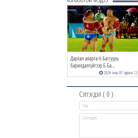
Орхонбаяр – Б.Бат-Өлзий Улсын
Дархан аварга Н.Батсуурь
адмын түрүү…
барилдалгүйгээр Б.Ба…
2026 оны 07 сарын 12
2026 оны 07 сарын 12
Сэтгэгдэл (
0
)