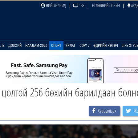
НИЙТЛЭЛЧИД
ТВ8
ӨГЛӨӨНИЙ СОНИН
АУДИ
УЛЬ
ДЭЛХИЙ
НААДАМ-2026
СПОРТ
УРЛАГ
COP17
ӨДРИЙН ХӨТӨЧ
LIFE STYL
н цолтой 256 бөхийн барилдаан болн
Хуваалцах
Жи