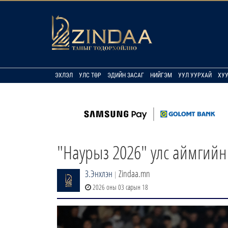
ЭХЛЭЛ
УЛС ТӨР
ЭДИЙН ЗАСАГ
НИЙГЭМ
УУЛ УУРХАЙ
ХУ
"Наурыз 2026" улс аймгий
З.Энхлэн
Zindaa.mn
|
2026 оны 03 сарын 18