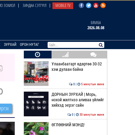
О ЗОХИОЛ
ЗИНДАА СЭТГҮҮЛ
MOBILE TV
БЯМБА
2026.08.08
E
ЗУРХАЙ
ОРОН НУТАГ
Улаанбаатарт өдөртөө 30-32
хэм дулаан байна
0 |
5 минутын өмнө
о
ДОРНЫН ЗУРХАЙ | Морь,
нохой жилтнээ аливаа үйлийг
хийхэд эерэг сайн
ргэх
0 |
30 минутын өмнө
ӨГЛӨӨНИЙ МЭНД!