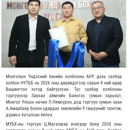
Монголын Үндэсний бөхийн холбооны АНУ дахь салбар
холбоо НҮТББ нь 2026 оны дөрөвдүгээр сарын 4 ний өдөр
Вашингтон хотод байгуулсан. Тус салбар холбооны
тэргүүнээр Завхан аймгийн Баянтэс сумын харьяат,
Монгол Улсын начин Л.Нямсүрэн, дэд тэргүүн сумын заан
А.Амарбаяр болон удирдах зөвлөлийн 9 гишүүнийг сонгож,
дүрмээ баталсан билээ.
МҮБХ-ны тэргүүн Ц.Магалжав өчигдөр буюу 2026 оны