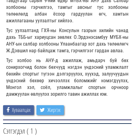
тавдугаар сарын 9-ний өдөр МҮБХ-ны АНУ дахь Салбар
холбооны гэрчилгээ, тамгыг авсныг тус холбооны
төлөөлөлд албан ёсоор гардуулан өгч, хамтын
ажиллагааны уулзалтыг хийлээ.
Тус уулзалтанд ГХЯ-ны Консулын газрын хилийн чанад
дахь ТББ-ыг хариуцсан зөвлөх О.Эрдэнэсамбуу МҮБХ-ны
АНУ-ын салбар холбооны Улаанбаатар хот дахь төлөөлөгч
Ж.Дэвшил нар байлцаж тамга, гэрчилгээг гардан авлаа.
Тус холбоо нь АНУ-д ажиллаж, амьдарч буй бөх
сонирхогчид болон бөхчүүд нэгдэн үндэсний уламжлалт
бөхийн спортыг түгээн дэлгэрүүлэх, хүүхэд, залуучуудын
үндэсний бөхөөр хичээллэх боломжийг нэмэгдүүлэх,
Монгол хэл, соёл, уламжлалыг спортын орчноор
дамжуулан өвлүүлэх зорилго тавин ажиллах юм.
Хуваалцах
Жиргэх
Сэтгэгдэл (
1
)