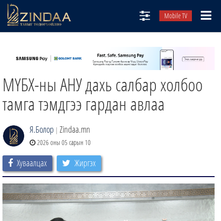
Mobile TV
НИЙТЛЭЛЧИД
ТВ8
МҮБХ-ны АНУ дахь салбар холбоо
ӨГЛӨӨНИЙ СОНИН
АУДИО ЗОХИОЛ
тамга тэмдгээ гардан авлаа
ЗИНДАА СЭТГҮҮЛ
Я.Болор
Zindaa.mn
|
2026 оны 05 сарын 10
Хуваалцах
Жиргэх