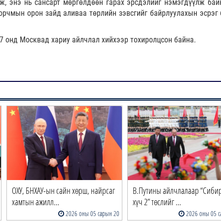
ж, энэ нь сансарт мөргөлдөөн гарах эрсдэлийг нэмэгдүүлж бай
орчмын орон зайд аливаа төрлийн зэвсгийг байрлуулахын эсрэг 
 онд Москвад хариу айлчлал хийхээр тохиролцсон байна.
ОХУ, БНХАУ-ын сайн хөрш, найрсаг
В.Путины айлчлалаар “Сиби
хамтын ажилл…
хүч 2” төслийг …
2026 оны 05 сарын 20
2026 оны 05 с