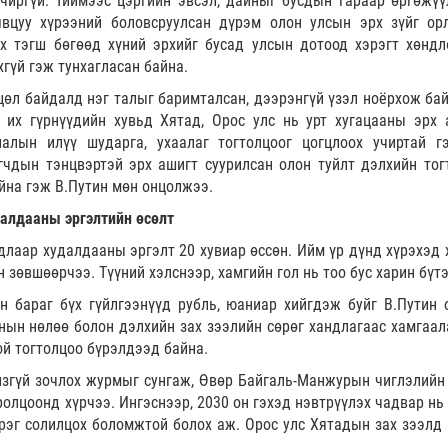
чиргүй. Тиймээс цэргийн эвсэл, дайныг бусдын гараар өргөжүү
явцуу хүрээний боловсруулсан дүрэм олон улсын эрх зүйг орл
х тэгш бөгөөд хүний эрхийг бусад улсын дотоод хэрэгт хөндл
гүй гэж тунхагласан байна.
өл байдалд нэг талыг баримталсан, дээрэнгүй үзэл ноёрхож бай
 их гүрнүүдийн хувьд Хятад, Орос улс нь урт хугацааны эрх 
лалын илүү шударга, ухаалаг тогтолцоог цогцлоох учиртай 
чдын тэнцвэртэй эрх ашигт суурилсан олон туйлт дэлхийн тог
йна гэж В.Путин мөн онцолжээ.
далдааны эргэлтийн өсөлт
лаар худалдааны эргэлт 20 хувиар өссөн. Ийм үр дүнд хүрэхэд 
зөвшөөрчээ. Түүний хэлснээр, хамгийн гол нь тоо бус харин бүтэ
н бараг бүх гүйлгээнүүд рубль, юаниар хийгдэж буйг В.Путин 
нын нөлөө болон дэлхийн зах зээлийн сөрөг хандлагаас хамгаал
й тогтолцоо бүрэлдээд байна.
згүй зочлох журмыг сунгаж, Өвөр Байгаль-Манжурын чиглэлийн
олцоонд хүрчээ. Ингэснээр, 2030 он гэхэд нэвтрүүлэх чадвар нь 
тэрэг солилцох боломжтой болох аж. Орос улс Хятадын зах зээлд
.