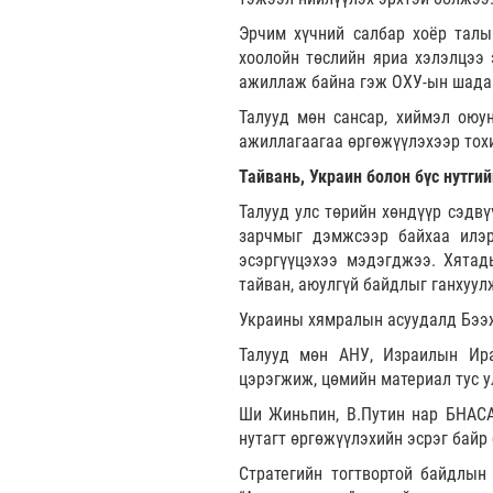
Эрчим хүчний салбар хоёр талы
хоолойн төслийн яриа хэлэлцээ 
ажиллаж байна гэж ОХУ-ын шада
Талууд мөн сансар, хиймэл оюу
ажиллагаагаа өргөжүүлэхээр тох
Тайвань, Украин болон бүс нутги
Талууд улс төрийн хөндүүр сэдв
зарчмыг дэмжсээр байхаа илэр
эсэргүүцэхээ мэдэгджээ. Хятад
тайван, аюулгүй байдлыг ганхуу
Украины хямралын асуудалд Бээж
Талууд мөн АНУ, Израилын Ира
цэрэгжиж, цөмийн материал тус 
Ши Жиньпин, В.Путин нар БНАСАУ
нутагт өргөжүүлэхийн эсрэг байр
Стратегийн тогтвортой байдлын