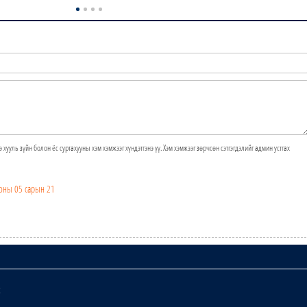
э хууль зүйн болон ёс суртахууны хэм хэмжээг хүндэтгэнэ үү. Хэм хэмжээг зөрчсөн сэтгэгдэлийг админ устгах
оны 05 сарын 21
х