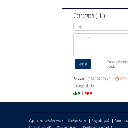
Сэтгэгдэл (
1
)
Сэтгэгдэл бичихдэ
Илгээх
эрхтэй.
Зочин
(178.174.229.45)
2026 
2 teneguud. kkk
0
|
0
Сурталчилгаа байршуулах
Холбоо барих
Бидний тухай
Лого тата
Copyright © 2010 - 2026 Zindaa.mn Developed by mCast LLC