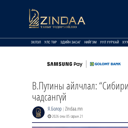
ЭХЛЭЛ
УЛС ТӨР
ЭДИЙН ЗАСАГ
НИЙГЭМ
УУЛ УУРХАЙ
ХУ
В.Путины айлчлал: “Сибири
чадсангүй
Я.Болор
Zindaa.mn
|
2026 оны 05 сарын 21