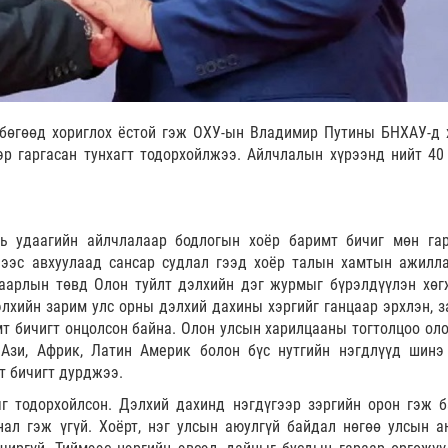
 бөгөөд хориглох ёстой гэж ОХУ-ын Владимир Путины БНХАУ-д 
р гаргасан тунхагт тодорхойлжээ. Айлчлалын хүрээнд нийт 40 
ь удаагийн айлчлалаар бодлогын хоёр баримт бичиг мөн гар
ээс авхуулаад сансар судлал гээд хоёр талын хамтын ажилл
хаарлын төвд Олон туйлт дэлхийн дэг журмыг бүрэлдүүлэн хөг
элхийн зарим улс орны дэлхий дахины хэргийг ганцаар эрхлэн, з
т бичигт онцолсон байна. Олон улсын харилцааны тогтолцоо оло
Ази, Африк, Латин Америк болон бүс нутгийн нэгдлүүд шинэ
т бичигт дурджээ.
г тодорхойлсон. Дэлхий дахинд нэгдүгээр зэргийн орон гэж б
ал гэж үгүй. Хоёрт, нэг улсын аюулгүй байдал нөгөө улсын а