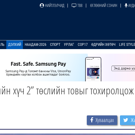
НИЙТЛЭЛЧИД
ТВ8
ӨГЛӨӨНИЙ СОНИН
АУДИ
УЛЬ
ДЭЛХИЙ
НААДАМ-2026
СПОРТ
УРЛАГ
COP17
ӨДРИЙН ХӨТӨЧ
LIFE STYL
йн хүч 2” төслийн товыг тохиролцож
Хуваалцах
Жи