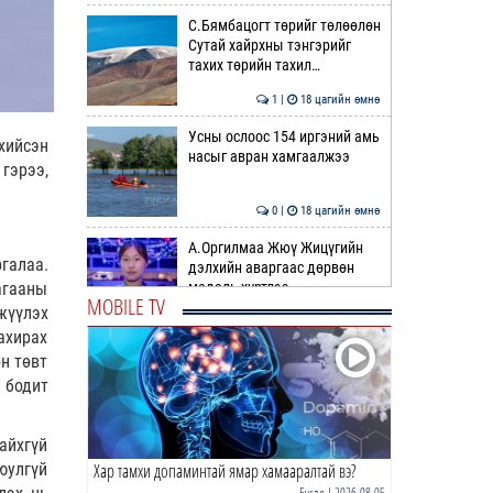
С.Бямбацогт төрийг төлөөлөн
Сутай хайрхны тэнгэрийг
тахих төрийн тахил…
1 |
18 цагийн өмнө
Усны ослоос 154 иргэний амь
хийсэн
насыг авран хамгаалжээ
гэрээ,
0 |
18 цагийн өмнө
А.Оргилмаа Жюү Жицүгийн
галаа.
дэлхийн аваргаас дөрвөн
агааны
медаль хүртлээ
MOBILE TV
жүүлэх
0 |
18 цагийн өмнө
ахирах
“Хотын дарга сонсож байна”
н төвт
150150 тусгай дугаарыг
 бодит
наймдугаар сарын 14-…
0 |
18 цагийн өмнө
айхгүй
юулгүй
Хар тамхи допаминтай ямар хамааралтай вэ?
НИТХ | Иргэдийн өргөдөл,
гомдлыг хэрхэн
Бусад
| 2026-08-05