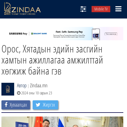
Mobile TV
НИЙТЛЭЛЧИД
ТВ8
Орос, Хятадын эдийн засгийн
ӨГЛӨӨНИЙ СОНИН
АУДИО ЗОХИОЛ
хамтын ажиллагаа амжилттай
ЗИНДАА СЭТГҮҮЛ
хөгжиж байна гэв
Автор
Zindaa.mn
|
2024 оны 10 сарын 23
Хуваалцах
Жиргэх