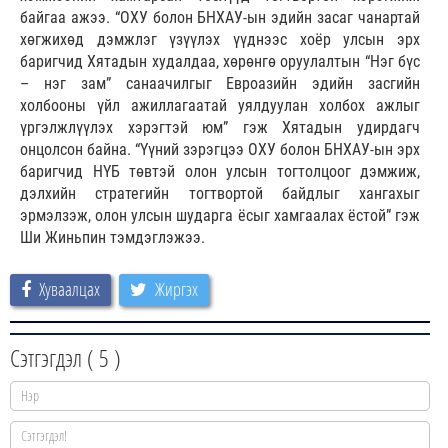
байгаа ажээ. “ОХУ болон БНХАУ-ын эдийн засаг чанартай
хөгжихөд дэмжлэг үзүүлэх үүднээс хоёр улсын эрх
баригчид Хятадын худалдаа, хөрөнгө оруулалтын “Нэг бүс
– нэг зам” санаачилгыг Евроазийн эдийн засгийн
холбооны үйл ажиллагаатай уялдуулан холбох ажлыг
үргэлжлүүлэх хэрэгтэй юм” гэж Хятадын удирдагч
онцолсон байна. “Үүний зэрэгцээ ОХУ болон БНХАУ-ын эрх
баригчид НҮБ төвтэй олон улсын тогтолцоог дэмжиж,
дэлхийн стратегийн тогтвортой байдлыг хангахыг
эрмэлзэж, олон улсын шударга ёсыг хамгаалах ёстой” гэж
Ши Жиньпин тэмдэглэжээ.
Хуваалцах
Жиргэх
Сэтгэгдэл (
5
)