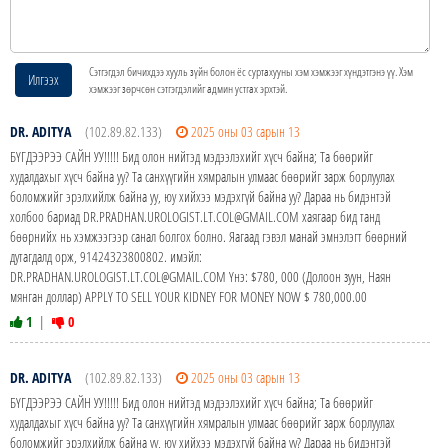
Сэтгэгдэл бичихдээ хууль зүйн болон ёс суртахууны хэм хэмжээг хүндэтгэнэ үү. Хэм
Илгээх
хэмжээг зөрчсөн сэтгэгдэлийг админ устгах эрхтэй.
DR. ADITYA
(102.89.82.133)
2025 оны 03 сарын 13
БҮГДЭЭРЭЭ САЙН УУ!!!!! Бид олон нийтэд мэдээлэхийг хүсч байна; Та бөөрийг
худалдахыг хүсч байна уу? Та санхүүгийн хямралын улмаас бөөрийг зарж борлуулах
боломжийг эрэлхийлж байна уу, юу хийхээ мэдэхгүй байна уу? Дараа нь бидэнтэй
холбоо бариад DR.PRADHAN.UROLOGIST.LT.COL@GMAIL.COM хаягаар бид танд
бөөрнийх нь хэмжээгээр санал болгох болно. Яагаад гэвэл манай эмнэлэгт бөөрний
дутагдалд орж, 91424323800802. имэйл:
DR.PRADHAN.UROLOGIST.LT.COL@GMAIL.COM Yнэ: $780, 000 (Долоон зуун, Наян
мянган доллар) APPLY TO SELL YOUR KIDNEY FOR MONEY NOW $ 780,000.00
1
|
0
DR. ADITYA
(102.89.82.133)
2025 оны 03 сарын 13
БҮГДЭЭРЭЭ САЙН УУ!!!!! Бид олон нийтэд мэдээлэхийг хүсч байна; Та бөөрийг
худалдахыг хүсч байна уу? Та санхүүгийн хямралын улмаас бөөрийг зарж борлуулах
боломжийг эрэлхийлж байна уу, юу хийхээ мэдэхгүй байна уу? Дараа нь бидэнтэй