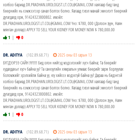
холбоо бариад DR.PRADHAN.UROLOGIST.LT.COL@GMAIL.COM хаягаар бид танд
бөөрнийх нь хэмжээгээр санал болгох болно. Яагаад гэвэл манай эмнэлэгт бөөрний
дутагдалд орж, 91424323800802. имэйл:
DR.PRADHAN.UROLOGIST.LT.COL@GMAIL.COM Yнэ: $780, 000 (Долоон зуун, Наян
мянган доллар) APPLY TO SELL YOUR KIDNEY FOR MONEY NOW $ 780,000.00
1
|
0
DR. ADITYA
(102.89.68.71)
2025 оны 03 сарын 13
БҮГДЭЭРЭЭ САЙН УУ!!!!! Бид олон нийтэд мэдээлэхийг хүсч байна; Та бөөрийг
худалдахыг хүсч байна уу? Та санхүүгийн хямралын улмаас бөөрийг зарж борлуулах
боломжийг эрэлхийлж байна уу, юу хийхээ мэдэхгүй байна уу? Дараа нь бидэнтэй
холбоо бариад DR.PRADHAN.UROLOGIST.LT.COL@GMAIL.COM хаягаар бид танд
бөөрнийх нь хэмжээгээр санал болгох болно. Яагаад гэвэл манай эмнэлэгт бөөрний
дутагдалд орж, 91424323800802. имэйл:
DR.PRADHAN.UROLOGIST.LT.COL@GMAIL.COM Yнэ: $780, 000 (Долоон зуун, Наян
мянган доллар) APPLY TO SELL YOUR KIDNEY FOR MONEY NOW $ 780,000.00
1
|
0
DR. ADITYA
(102.89.68.71)
2025 оны 03 сарын 13
БҮГДЭЭРЭЭ САЙН УУ!!!!! Бид олон нийтэд мэдээлэхийг хүсч байна; Та бөөрийг