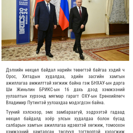
Дэлхийн нөхцөл байдал нарийн төвөгтэй байгаа хэдий ч
Орос, Хятадын худалдаа, эдийн засгийн хамтын
ажиллагаа амжилттай хөгжиж байна гэж БНХАУ-ын дарга
Ши Жиньпин БРИКС-ын 16 дахь дээд хэмжээний
уулзалтын хүрээнд мягмар гарагт ОХУ-ын Ерөнхийлөгч
Владимир Путинтэй уулзахдаа мэдэгдсэн байна.
Түүний хэлснээр, эмх замбараагүй, ээдрээтэй гадаад
нөхцөл байдалд хоёр улсын худалдаа болон бусад
салбарын хамтын ажиллагаа идэвхтэй хөгжиж, томоохон
хэмжээний хамтарсан төслүүд тогтвортой хэрэгжиж