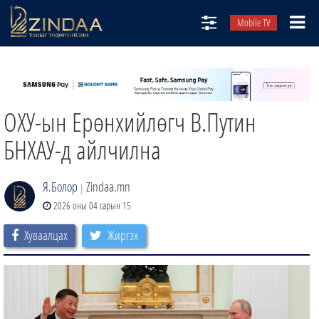
Mobile TV
НИЙТЛЭЛЧИД
ТВ8
ОХУ-ын Ерөнхийлөгч В.Путин
ӨГЛӨӨНИЙ СОНИН
АУДИО ЗОХИОЛ
БНХАУ-д айлчилна
ЗИНДАА СЭТГҮҮЛ
Я.Болор
Zindaa.mn
|
2026 оны 04 сарын 15
Хуваалцах
Жиргэх