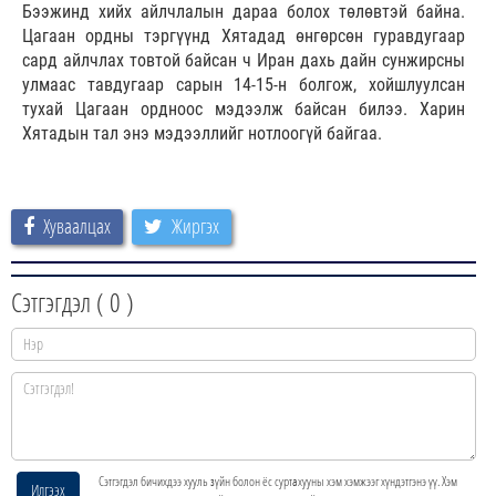
Бээжинд хийх айлчлалын дараа болох төлөвтэй байна.
Цагаан ордны тэргүүнд Хятадад өнгөрсөн гуравдугаар
сард айлчлах товтой байсан ч Иран дахь дайн сунжирсны
улмаас тавдугаар сарын 14-15-н болгож, хойшлуулсан
тухай Цагаан ордноос мэдээлж байсан билээ. Харин
Хятадын тал энэ мэдээллийг нотлоогүй байгаа.
Хуваалцах
Жиргэх
Сэтгэгдэл (
0
)
Сэтгэгдэл бичихдээ хууль зүйн болон ёс суртахууны хэм хэмжээг хүндэтгэнэ үү. Хэм
Илгээх