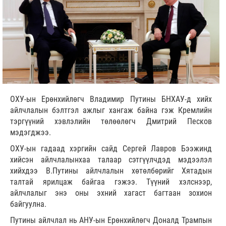
ОХУ-ын Ерөнхийлөгч Владимир Путины БНХАУ-д хийх
айлчлалын бэлтгэл ажлыг хангаж байна гэж Кремлийн
тэргүүний хэвлэлийн төлөөлөгч Дмитрий Песков
мэдэгджээ.
ОХУ-ын гадаад хэргийн сайд Сергей Лавров Бээжинд
хийсэн айлчлалынхаа талаар сэтгүүлчдэд мэдээлэл
хийхдээ В.Путины айлчлалын хөтөлбөрийг Хятадын
талтай ярилцаж байгаа гэжээ. Түүний хэлснээр,
айлчлалыг энэ оны эхний хагаст багтаан зохион
байгуулна.
Путины айлчлал нь АНУ-ын Ерөнхийлөгч Доналд Трампын