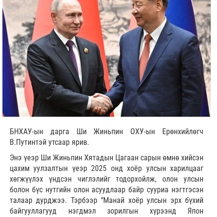
БНХАУ-ын дарга Ши Жиньпин ОХУ-ын Ерөнхийлөгч
В.Путинтэй утсаар ярив.
Энэ үеэр Ши Жиньпин Хятадын Цагаан сарын өмнө хийсэн
цахим уулзалтын үеэр 2025 онд хоёр улсын харилцааг
хөгжүүлэх үндсэн чиглэлийг тодорхойлж, олон улсын
болон бүс нутгийн олон асуудлаар байр сууриа нэгтгэсэн
талаар дурджээ. Тэрбээр “Манай хоёр улсын эрх бүхий
байгууллагууд нэгдмэл зорилгын хүрээнд Япон