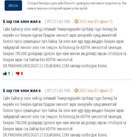
Сэтгэгдэл бичихдээ хууль зүйн болон ёс суртахууны хэм хэмжээг хүндэтгэнэ үү. Хэм
Илгээх
хэмжээг зөрчсөн сэтгэгдэлийг админ устгах эрхтэй.
Б зар гэж олон жил о
(197.211.63.104)
2025 оны 03 сарын 13
Сайн байна уу олон нийтэд,\nНамайг Төмөрчөдөрийн Цогбаяр гэдэг бөгөөд би
өөрийн нэг бөөрөө Адитиа Прадхан эмнэлэгт зарж санхүүгийн хувьд амжилттай
болсон түүхээ хуваалцахыг хүсч байна. Би олон жил ядуу зүдүү амьдарч бөөрөө зарах
найдвартай эмнэлэг олох гэж тэмцсэн. Аз болоход би ADITYA эмнэлэгтэй танилцаж,
бөөрөө 780,000 доллараар (долоон зуун наян мянган ам.доллар) зарсан.\n\nХэрэв та
бөөрөө зарах гэж байгаа бол ADITYA эмнэлэгтэй
DR.PRADHAN.UROLOGIST.LT.COL@GMAIL.COM хаягаар холбогдож болно.
1
|
0
Б зар гэж олон жил о
(197.211.63.104)
2025 оны 03 сарын 13
Сайн байна уу олон нийтэд,\nНамайг Төмөрчөдөрийн Цогбаяр гэдэг бөгөөд би
өөрийн нэг бөөрөө Адитиа Прадхан эмнэлэгт зарж санхүүгийн хувьд амжилттай
болсон түүхээ хуваалцахыг хүсч байна. Би олон жил ядуу зүдүү амьдарч бөөрөө зарах
найдвартай эмнэлэг олох гэж тэмцсэн. Аз болоход би ADITYA эмнэлэгтэй танилцаж,
бөөрөө 780,000 доллараар (долоон зуун наян мянган ам.доллар) зарсан.\n\nХэрэв та
бөөрөө зарах гэж байгаа бол ADITYA эмнэлэгтэй
DR.PRADHAN.UROLOGIST.LT.COL@GMAIL.COM хаягаар холбогдож болно.