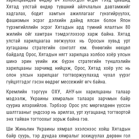
Хятад улстай өндөр түвшний айлчлалын давтамжийг
хадгалах, бодит хамтын ажиллагааг гүнзгийрүүлэх,
фашизмын эсрэг дэлхийн дайнд ялсан болон Япон
түрэмгийллийн эсрэг Хятадын ард түмний ялалтын 80
жилийн ойг хамтран тэмдэглэхээр харж байна. Хятад
улстай харилцаагаа хөгжүүлэх нь Оросын хувьд урт
хугацааны стратегийн сонголт юм. Өнөөгийн нөхцөл
байдалд Орос, Хятадын нягт харилцаа холбоо хоёр улсын
шинэ эрин үеийн иж бүрэн стратегийн түншлэлийн
харилцааны зарчимд нийцэж, Орос, Хятад хоёр улс нь
олон улсын харилцааг тогтворжуулахад чухал үүрэг
гүйцэтгэдэг гэсэн өөдрөг мессежийг өгч байна.
Кремлийн тэргүүн ОХУ, АНУ-ын харилцааны талаар
мэдээлж, Украины хямралын талаарх зарчмын байр
сууриа илэрхийлэв. Тэрбээр Орос улс мөргөлдөөн үүссэн
шалтгааныг үндсээр нь арилгах, урт хугацаанд тогтвортой
энх тайван тогтоохыг зорьж байна гэв.
Ши Жиньпин Украины хямрал эхэлснээс хойш Хятадын
байр суурь, тэр дундаа хямралыг зохицуулах дөрвөн гол