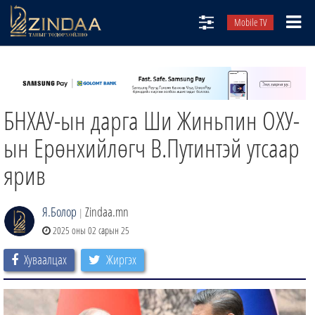
Mobile TV
НИЙТЛЭЛЧИД
ТВ8
БНХАУ-ын дарга Ши Жиньпин ОХУ-
ӨГЛӨӨНИЙ СОНИН
АУДИО ЗОХИОЛ
ын Ерөнхийлөгч В.Путинтэй утсаар
ЗИНДАА СЭТГҮҮЛ
ярив
Я.Болор
Zindaa.mn
|
2025 оны 02 сарын 25
Хуваалцах
Жиргэх