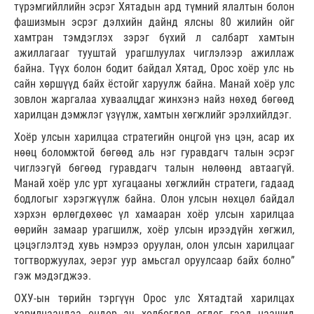
түрэмгийллийн эсрэг Хятадын ард түмний ялалтын болон
фашизмын эсрэг дэлхийн дайнд ялсны 80 жилийн ойг
хамтран тэмдэглэх зэрэг бүхий л салбарт хамтын
ажиллагааг тууштай урагшлуулах чиглэлээр ажиллаж
байна. Түүх болон бодит байдал Хятад, Орос хоёр улс нь
сайн хөршүүд байх ёстойг харуулж байна. Манай хоёр улс
зовлон жаргалаа хуваалцдаг жинхэнэ найз нөхөд бөгөөд
харилцан дэмжлэг үзүүлж, хамтын хөгжлийг эрэлхийлдэг.
Хоёр улсын харилцаа стратегийн онцгой үнэ цэн, асар их
нөөц боломжтой бөгөөд аль нэг гуравдагч талын эсрэг
чиглээгүй бөгөөд гуравдагч талын нөлөөнд автаагүй.
Манай хоёр улс урт хугацааны хөгжлийн стратеги, гадаад
бодлогыг хэрэгжүүлж байна. Олон улсын нөхцөл байдал
хэрхэн өрлөгдөхөөс үл хамааран хоёр улсын харилцаа
өөрийн замаар урагшилж, хоёр улсын ирээдүйн хөгжил,
цэцэглэлтэд хувь нэмрээ оруулан, олон улсын харилцааг
тогтворжуулах, эерэг уур амьсгал оруулсаар байх болно”
гэж мэдэгджээ.
ОХУ-ын төрийн тэргүүн Орос улс Хятадтай харилцах
харилцаандаа өндөр ач холбогдол өгдөг гээд цаашид