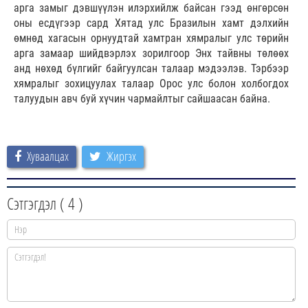
арга замыг дэвшүүлэн илэрхийлж байсан гээд өнгөрсөн
оны есдүгээр сард Хятад улс Бразилын хамт дэлхийн
өмнөд хагасын орнуудтай хамтран хямралыг улс төрийн
арга замаар шийдвэрлэх зорилгоор Энх тайвны төлөөх
анд нөхөд бүлгийг байгуулсан талаар мэдээлэв. Тэрбээр
хямралыг зохицуулах талаар Орос улс болон холбогдох
талуудын авч буй хүчин чармайлтыг сайшаасан байна.
Хуваалцах
Жиргэх
Сэтгэгдэл (
4
)