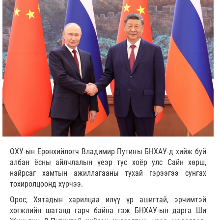
ОХУ-ын Ерөнхийлөгч Владимир Путины БНХАУ-д хийж буй
албан ёсны айлчлалын үеэр тус хоёр улс Сайн хөрш,
найрсаг хамтын ажиллагааны тухай гэрээгээ сунгах
тохиролцоонд хүрчээ.
Орос, Хятадын харилцаа илүү үр ашигтай, эрчимтэй
хөгжлийн шатанд гарч байна гэж БНХАУ-ын дарга Ши