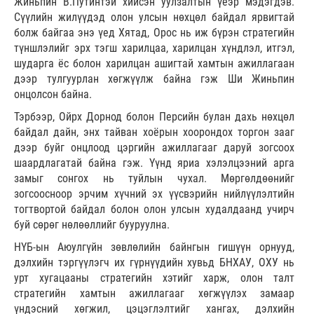
Жиньпин В.Путинтэй хийсэн уулзалтын үеэр мэдэгдэв.
Сүүлийн жилүүдэд олон улсын нөхцөл байдал ярвигтай
болж байгаа энэ үед Хятад, Орос нь иж бүрэн стратегийн
түншлэлийг эрх тэгш харилцаа, харилцан хүндлэл, итгэл,
шударга ёс болон харилцан ашигтай хамтын ажиллагаан
дээр тулгуурлан хөгжүүлж байна гэж Ши Жиньпин
онцолсон байна.
Тэрбээр, Ойрх Дорнод болон Персийн булан дахь нөхцөл
байдал дайн, энх тайван хоёрын хоорондох торгон зааг
дээр буйг онцлоод цэргийн ажиллагааг даруй зогсоох
шаардлагатай байна гэж. Үүнд яриа хэлэлцээний арга
замыг сонгох нь туйлын чухал. Мөргөлдөөнийг
зогсоосноор эрчим хүчний эх үүсвэрийн нийлүүлэлтийн
тогтвортой байдал болон олон улсын худалдаанд учирч
буй сөрөг нөлөөллийг бууруулна.
НҮБ-ын Аюулгүйн зөвлөлийн байнгын гишүүн орнууд,
дэлхийн тэргүүлэгч их гүрнүүдийн хувьд БНХАУ, ОХУ нь
урт хугацааны стратегийн хэтийг харж, олон талт
стратегийн хамтын ажиллагааг хөгжүүлэх замаар
үндэсний хөгжил, цэцэглэлтийг хангах, дэлхийн