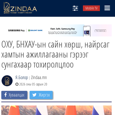
Mobile TV
НИЙТЛЭЛЧИД
ТВ8
ОХУ, БНХАУ-ын сайн хөрш, найрсаг
ӨГЛӨӨНИЙ СОНИН
АУДИО ЗОХИОЛ
хамтын ажиллагааны гэрээг
ЗИНДАА СЭТГҮҮЛ
сунгахаар тохиролцлоо
Я.Болор
Zindaa.mn
|
2026 оны 05 сарын 20
Хуваалцах
Жиргэх