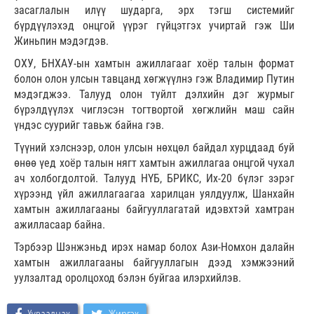
засаглалын илүү шударга, эрх тэгш системийг
бүрдүүлэхэд онцгой үүрэг гүйцэтгэх учиртай гэж Ши
Жиньпин мэдэгдэв.
ОХУ, БНХАУ-ын хамтын ажиллагааг хоёр талын формат
болон олон улсын тавцанд хөгжүүлнэ гэж Владимир Путин
мэдэгджээ. Талууд олон туйлт дэлхийн дэг журмыг
бүрэлдүүлэх чиглэсэн тогтвортой хөгжлийн маш сайн
үндэс суурийг тавьж байна гэв.
Түүний хэлснээр, олон улсын нөхцөл байдал хурцдаад буй
өнөө үед хоёр талын нягт хамтын ажиллагаа онцгой чухал
ач холбогдолтой. Талууд НҮБ, БРИКС, Их-20 бүлэг зэрэг
хүрээнд үйл ажиллагаагаа харилцан уялдуулж, Шанхайн
хамтын ажиллагааны байгууллагатай идэвхтэй хамтран
ажилласаар байна.
Тэрбээр Шэнжэньд ирэх намар болох Ази-Номхон далайн
хамтын ажиллагааны байгууллагын дээд хэмжээний
уулзалтад оролцоход бэлэн буйгаа илэрхийлэв.
Хуваалцах
Жиргэх