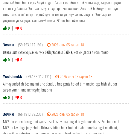
ашигтай биш бол тэд хийхгүй ш дээ. Яасан гэж аймшигтай чангараад, хардаж сэрдэж
тэнэгтээд байнаа. Энэ махны үнээ зүгээр л чөлөөлөөч. Ашигтай байнгуут олон хүн
сонирхож эхэлбэл эргээд нийлүүлэлт ихсэж үнэ буурах нь мэдээж. Энхбаяр их
үндэслэлгүй харддаг. хашрахгүй юмаа. ЕС юм бол ийм юма
0
|
0
Зочин
(59.153.112.191)
2026 оны 05 сарын 18
Ванга шиг хэлэхэд махны үнэ байдгаараа л байна, хотын дарга л солигдоно
0
|
0
Yoofdnmkk
(59.153.112.131)
2026 оны 05 сарын 18
Aimaguudad ch bas mahni une denduu bna gants hotod tiim unetei bga bish shu sar
saraar yumni une nemegdej bna shu
0
|
0
Зочин
(66.181.188.236)
2026 оны 05 сарын 18
MCS iin erhend orogui ni gants nislel bsn yuma, inged bugd duus duus. Ene buhen chin
MCS in tavij bga jujig shde. Uchral saidin ehner huhed mahni une baitugai medhgui,
shangrila goodprices urgelj hunsee avdg yum. Hudalgdagch nar ni medende