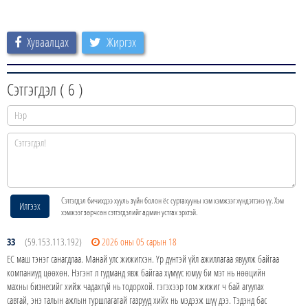
Хуваалцах
Жиргэх
Сэтгэгдэл (
6
)
Сэтгэгдэл бичихдээ хууль зүйн болон ёс суртахууны хэм хэмжээг хүндэтгэнэ үү. Хэм
Илгээх
хэмжээг зөрчсөн сэтгэгдэлийг админ устгах эрхтэй.
33
(59.153.113.192)
2026 оны 05 сарын 18
ЕС маш тэнэг санагдлаа. Манай улс жижигхэн. Үр дүнтэй үйл ажиллагаа явуулж байгаа
компаниуд цөөхөн. Нэгэнт л гудманд явж байгаа хүмүүс юмуу би мэт нь нөөцийн
махны бизнесийг хийж чадахгүй нь тодорхой. тэгэхээр том жижиг ч бай агуулах
савтай, энэ талын ажлын туршлагатай газрууд хийх нь мэдээж шүү дээ. Тэдэнд бас