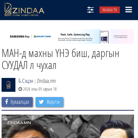
Mobile TV
НИЙТЛЭЛЧИД
ТВ8
МАН-д махны ҮНЭ биш, даргын
ӨГЛӨӨНИЙ СОНИН
АУДИО ЗОХИОЛ
СУУДАЛ л чухал
ЗИНДАА СЭТГҮҮЛ
Б.Сэцэн
Zindaa.mn
|
2026 оны 05 сарын 18
Хуваалцах
Жиргэх