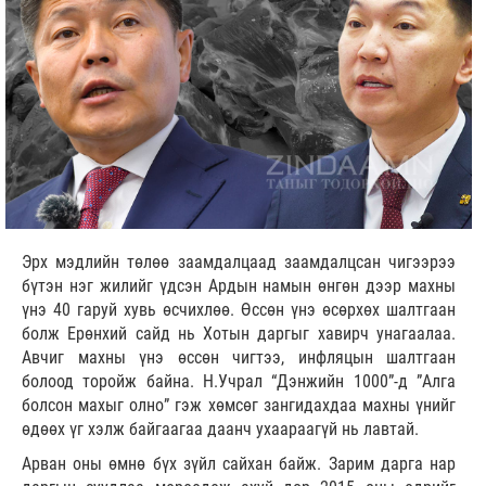
Эрх мэдлийн төлөө заамдалцаад заамдалцсан чигээрээ
бүтэн нэг жилийг үдсэн Ардын намын өнгөн дээр махны
үнэ 40 гаруй хувь өсчихлөө. Өссөн үнэ өсөрхөх шалтгаан
болж Ерөнхий сайд нь Хотын даргыг хавирч унагаалаа.
Авчиг махны үнэ өссөн чигтээ, инфляцын шалтгаан
болоод торойж байна. Н.Учрал “Дэнжийн 1000”-д ”Алга
болсон махыг олно” гэж хөмсөг зангидахдаа махны үнийг
өдөөх үг хэлж байгаагаа даанч ухаараагүй нь лавтай.
Арван оны өмнө бүх зүйл сайхан байж. Зарим дарга нар