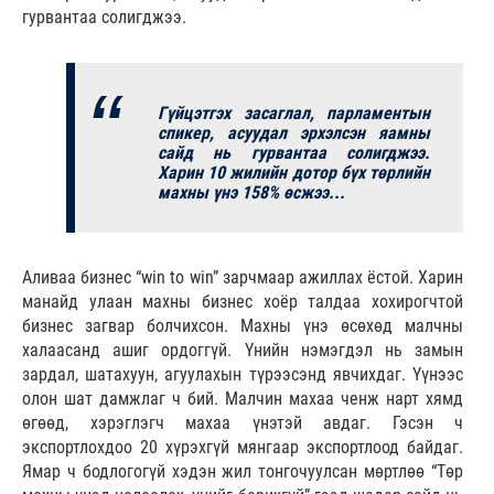
гурвантаа солигджээ.
Гүйцэтгэх засаглал, парламентын
спикер, асуудал эрхэлсэн яамны
сайд нь гурвантаа солигджээ.
Харин 10 жилийн дотор бүх төрлийн
махны үнэ 158% өсжээ...
Аливаа бизнес “win to win” зарчмаар ажиллах ёстой. Харин
манайд улаан махны бизнес хоёр талдаа хохирогчтой
бизнес загвар болчихсон. Махны үнэ өсөхөд малчны
халаасанд ашиг ордоггүй. Үнийн нэмэгдэл нь замын
зардал, шатахуун, агуулахын түрээсэнд явчихдаг. Үүнээс
олон шат дамжлаг ч бий. Малчин махаа ченж нарт хямд
өгөөд, хэрэглэгч махаа үнэтэй авдаг. Гэсэн ч
экспортлохдоо 20 хүрэхгүй мянгаар экспортлоод байдаг.
Ямар ч бодлогогүй хэдэн жил тонгочуулсан мөртлөө “Төр