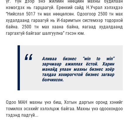
үг. Үүн дээр энэ жилийн нөөцийн махны будилаан
нэмэгдэх нь гарцаагүй. Ерөнхий сайд Н.Учрал хэлэхдээ
“Нийслэл 5017 тн мах нөөцөлсөн. Одоогоор 2500 тн мах
худалдаанд гараагүй нь И-баримтын системээр тодорхой
байна. 2500 тн мах хаана байна, яагаад худалдаанд
гаргахгүй байгааг шалгуулна” гэсэн юм.
Аливаа бизнес “win to win”
зарчмаар ажиллах ёстой. Харин
манайд улаан махны бизнес хоёр
талдаа хохирогчтой бизнес загвар
болчихсон.
Одоо МАН махны үнэ биш, Хотын даргын оронд хэнийг
томилох эсэхийг хэлэлцэж байгаа. Махны үнэ одоохондоо
тэдэнд падгүй...