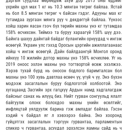
даргын суудлаа мөрөөдөж ахуй дор 2015 оны өдрийг
үхрийн цул мах 1 кг нь 10.3 мянган төгрөг байлаа. Ястай
нь бол 8.5 мянган төгрөг ч байсан гэдэг. Адууны мах кг
тутамдаа зургаан мянга руу ч дөхдөггүй байлаа. Үүнээс
хойш харин яасан гээч бүх төрийн махны үнэ кг тутамдаа
158% өсчихсөн. Тиймээ та буруу хараагүй 158% шүү дээ.
Байнга шахуу дайнтай байдаг булангийн орнуудад ч ингэж
өсөөгүй. Украин улс гэхэд Оросын цэргийн ажиллагаанаас
хойш ч ингэж өсөөгүй. Дайн байлдаангүй Монгол оронд
ийнхүү 10 жилийн дотор махны үнэ 158% өсчихлөө. Уг нь
2019 оноос эхлэн махны үнэ тогтвортой өсөж эхэлжээ.
Хэрэв тухай бүрд нь оносон бодлого баримталсан бол
махны үнэ 100 хувь давтлаа өсөөч үү, үгүй ч үү. Энэ бүхэн
мэдээж засаглалын буруу бодлоготой холбоотой. Энэ
хугацаанд Засгийн эрх гагцхүү Ардын намд хадгалагдаж
байсныг санах нь илүүц биз. Нийт гурван сонгуульд ялалт
байгуулж олонх болохдоо махны үнийн өсөлтийг,
инфляцтай уялдуулж барина гэж амладаг байлаа. Гэсэн
хэдий ч байдал яг л хэвээрээ байна. Энэ хооронд
гүйцэтгэх засаглалын тэргүүн гурвантаа, парламентын
спикер ч гурвантаа, асуудал эрхэлсэн яамны сайд нь ч