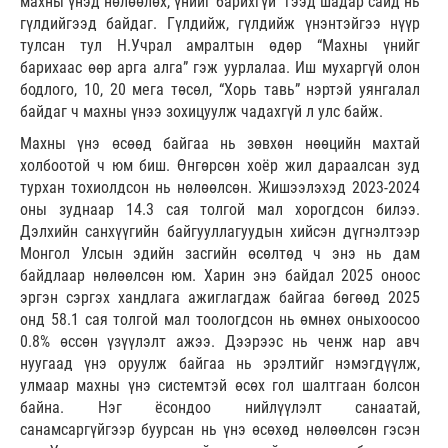
махны үнэд нөлөөлөх, үнийг барихгүй” гээд шадар сайд нь
гүлдийгээд байдаг. Гүлдийж, гүлдийж үнэнтэйгээ нүүр
тулсан тул Н.Учрал амралтын өдөр “Махны үнийг
барихаас өөр арга алга” гэж уурлалаа. Иш мухаргүй олон
бодлого, 10, 20 мега төсөл, “Хорь тавь” нэртэй уянгалал
байдаг ч махны үнээ зохицуулж чадахгүй л улс байж.
Махны үнэ өсөөд байгаа нь зөвхөн нөөцийн махтай
холбоотой ч юм биш. Өнгөрсөн хоёр жил дараалсан зуд
турхан тохиолдсон нь нөлөөлсөн. Жишээлэхэд 2023-2024
оны зуднаар 14.3 сая толгой мал хорогдсон билээ.
Дэлхийн санхүүгийн байгууллагуудын хийсэн дүгнэлтээр
Монгол Улсын эдийн засгийн өсөлтөд ч энэ нь дам
байдлаар нөлөөлсөн юм. Харин энэ байдал 2025 оноос
эргэн сэргэх хандлага ажиглагдаж байгаа бөгөөд 2025
онд 58.1 сая толгой мал тоологдсон нь өмнөх оныхоосоо
0.8% өссөн үзүүлэлт ажээ. Дээрээс нь ченж нар авч
нуугаад үнэ оруулж байгаа нь эрэлтийг нэмэгдүүлж,
улмаар махны үнэ системтэй өсөх гол шалтгаан болсон
байна. Нэг ёсондоо нийлүүлэлт санаатай,
санамсаргүйгээр буурсан нь үнэ өсөхөд нөлөөлсөн гэсэн