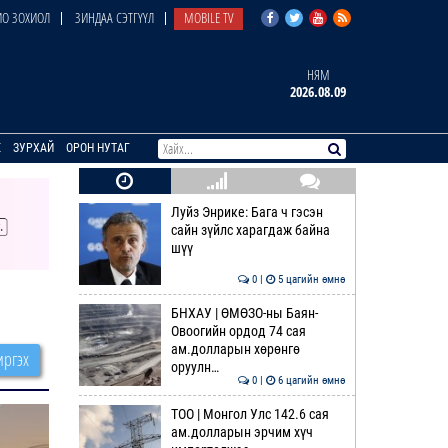
О ЗОХИОЛ
ЗИНДАА СЭТГҮҮЛ
MOBILE TV
НЯМ
2026.08.09
E
ЗУРХАЙ
ОРОН НУТАГ
Луйз Энрике: Бага ч гэсэн
сайн зүйлс харагдаж байна
шүү
0 |
5 цагийн өмнө
БНХАУ | ӨМӨЗО-ны Баян-
Овоогийн ордод 74 сая
ам.долларын хөрөнгө
ргэх
оруулн…
0 |
6 цагийн өмнө
ТОО | Монгол Улс 142.6 сая
ам.долларын эрчим хүч