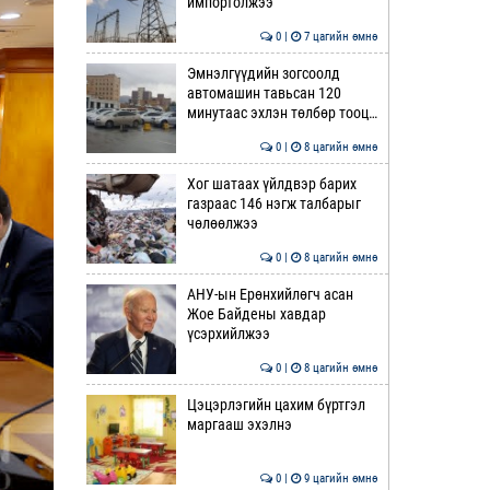
импортолжээ
0 |
7 цагийн өмнө
Эмнэлгүүдийн зогсоолд
автомашин тавьсан 120
минутаас эхлэн төлбөр тооц…
0 |
8 цагийн өмнө
Хог шатаах үйлдвэр барих
газраас 146 нэгж талбарыг
чөлөөлжээ
0 |
8 цагийн өмнө
АНУ-ын Ерөнхийлөгч асан
Жое Байдены хавдар
үсэрхийлжээ
0 |
8 цагийн өмнө
Цэцэрлэгийн цахим бүртгэл
маргааш эхэлнэ
0 |
9 цагийн өмнө