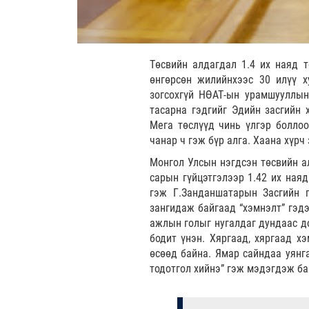
Төсвийн алдагдал 1.4 их наяд т
өнгөрсөн жилийнхээс 30 илүү х
зогсохгүй НӨАТ-ын урамшууллын
тасарна гэдгийг Эдийн засгийн 
Мега төслүүд чинь үлгэр боллоо
чанар ч гэж бүр алга. Хаана хүрч 
Монгол Улсын нэгдсэн төсвийн ал
сарын гүйцэтгэлээр 1.42 их наяд
гэж Г.Занданшатарын Засгийн 
зангидаж байгаад “хэмнэлт” гэдэ
ажлын голыг нугалдаг дундаас до
бодит үнэн. Хяргаад, хяргаад хэ
өсөөд байна. Ямар сайндаа уянг
тодотгол хийнэ” гэж мэдэгдэж ба