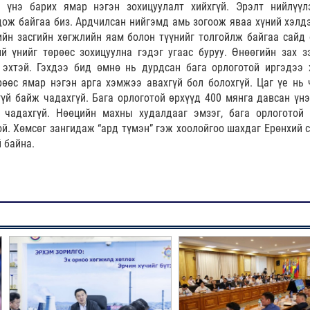
 үнэ барих ямар нэгэн зохицуулалт хийхгүй. Эрэлт нийлүүл
гдож байгаа биз. Ардчилсан нийгэмд амь зогоож яваа хүний хэлдэ
ийн засгийн хөгжлийн яам болон түүнийг толгойлж байгаа сайд 
й үнийг төрөөс зохицуулна гэдэг угаас буруу. Өнөөгийн зах з
 эхтэй. Гэхдээ бид өмнө нь дурдсан бага орлоготой иргэдээ 
рөөс ямар нэгэн арга хэмжээ авахгүй бол болохгүй. Цаг үе нь 
үй байж чадахгүй. Бага орлоготой өрхүүд 400 мянга давсан үнэ
чадахгүй. Нөөцийн махны худалдааг эмзэг, бага орлоготой 
й. Хөмсөг зангидаж “ард түмэн” гэж хоолойгоо шахдаг Ерөнхий с
 байна.