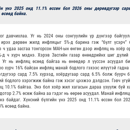
йн үнэ 2025 онд 11.1% өссөн бол 2026 оны дөрөвдүгээр сар
 өсөөд байна.
ог давчихлаа. Уг нь 2024 оны сонгуулийн үр дүнгээр байгуул
 ирэх дөрвөн жилд инфляцыг 5%-д барина гэж “бүлт үсэрч” 
р ч удаа засгаа тонгорсон МАН-ын өнгөн дээр инфляц нь хоёр о
%-д ч хүрч мэднэ. Хэрэв Засгийн газар өнөөдрийнх шиг дүлий
. Уг нь инфляц өсөөд байгаа нь өнөөдөр л үүссэн асуудал б
оо хүрч 16% байсан инфляц манай бодлого гэхээс илүүтэй гадна
гдүгээр сард 7.5% хүрээд, хоёрдугаар сард 6.5% болж буурч б
й бодлого хэрэгжиж байна гэж хэсэг цээжээ дэлдсэн. Гэвч үгүй
ц 10.1% байгаа. Энэ бол хоёр жил хагасын дараа үзүүлж буй х
 дотор 2.7% өсөж байна аа гэдэг нь өөрөө асуудал. Манай инфляц
нэ байдаг. Хүнсний бүлгийн үнэ 2025 онд 11.1% өссөн бол 20
3% өсөөд байна.