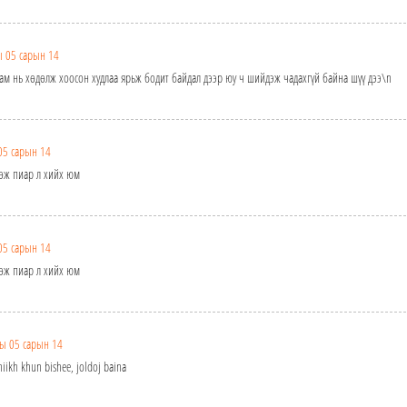
 05 сарын 14
ш ам нь хөдөлж хоосон худлаа ярьж бодит байдал дээр юу ч шийдэж чадахгүй байна шүү дээ\n
05 сарын 14
өөж пиар л хийх юм
05 сарын 14
өөж пиар л хийх юм
ы 05 сарын 14
hiikh khun bishee, joldoj baina