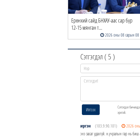
Ерөнхий сайд БНХАУ-аас сар бүр
12-15 мянган т…
2026 оны 08 сарын 08
Сэтгэгдэл (
5
)
Сэтгэгдэл бичихдэ
Илгээх
эрхтэй.
иргэн
(103.9.90.101)
2026 оны
энэ засаг удахгүй. н.учралын гар нь би