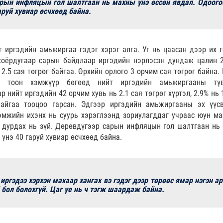
рын инфляцын гол шалтгаан нь махны үнэ өссөн явдал. Одоого
аруй хувиар өсчхөөд байна.
 иргэдийн амьжиргаа гэдэг хэрэг алга. Уг нь цаасан дээр их г
хоёрдугаар сарын байдлаар иргэдийн нэрлэсэн дундаж цалин 2
 2.5 сая төгрөг байгаа. Өрхийн орлого 3 орчим сая төгрөг байна.
н тоон хэмжүүр бөгөөд нийт иргэдийн амьжиргааны түв
 нийт иргэдийн 42 орчим хувь нь 2.1 сая төгрөг хүртэл, 2.9% нь 
байгаа тооцоо гарсан. Эдгээр иргэдийн амьжиргааны эх үүс
гэмжийн ихэнх нь суурь хэрэглээнд зориулагддаг учраас юун ма
г дурдах нь зүй. Дөрөвдүгээр сарын инфляцын гол шалтгаан нь
үнэ 40 гаруй хувиар өсчхөөд байна.
иргэдээ хэрхэн махаар хангах вэ гэдэг дээр төрөөс ямар нэгэн ар
 бол болохгүй. Цаг үе нь ч тэгж шаардаж байна.