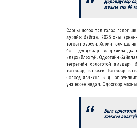
Дөрөвдүгээр са
махны үнэ 40 г
Сарны нөгөө тал гэлээ гэдэг шиг
дурайж байгаа. 2025 оны арван
төгрөгт хүрсэн. Харин голч цалин
бол дунджаар илэрхийлэгдсэ
илэрхийлэхгүй. Одоогийн байдлаар
төгрөгийн орлоготой амьдарч 
тэтгэвэр, тэтгэмж. Тэтгэвэр тэт
болоод явчихна. Энд нэг зүйлий
үнэ өссөн явдал. Одоогоор махны 
Бага орлоготой 
хэмжээ авахгүй