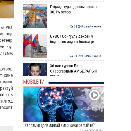
Гадаад худалдааны эргэлт
36.1% өслөө
0 |
9 цагийн өмнө
ны үнэ
болоод
ОУВС | Сонгууль дөхсөн ч
рөгөөр
бодлогоо алдаж болохгүй
үй юу.
алгамж
0 |
9 цагийн өмнө
36 нас хүрсэн Билл
дүгээр
Скарсгардын АМЬДРАЛЫН
т хийе
ҮЗЭЛ
MOBILE TV
хөмсөг
0 |
10 цагийн өмнө
рахгүй
сон нь
ӨРНИЙН ЗУРХАЙ |
Жинлүүрийнхний бүтээлч
 илтэд
байдал нэмэгдэнэ
төсөвт
0 |
12 цагийн өмнө
Хар тамхи допаминтай ямар хамааралтай вэ?
ӨГЛӨӨНИЙ МЭНД!
Бусад
| 2026-08-05