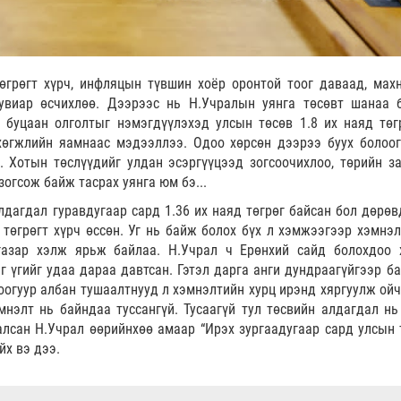
өгрөгт хүрч, инфляцын түвшин хоёр оронтой тоог даваад, мах
увиар өсчихлөө. Дээрээс нь Н.Учралын уянга төсөвт шанаа 
 буцаан олголтыг нэмэгдүүлэхэд улсын төсөв 1.8 их наяд төг
хөгжлийн яамнаас мэдээллээ. Одоо хөрсөн дээрээ буух болоог
. Хотын төслүүдийг улдан эсэргүүцээд зогсоочихлоо, төрийн з
зогсож байж тасрах уянга юм бэ...
дагдал гуравдугаар сард 1.36 их наяд төгрөг байсан бол дөрөв
 төгрөгт хүрч өссөн. Уг нь байж болох бүх л хэмжээгээр хэмнэл
газар хэлж ярьж байлаа. Н.Учрал ч Ерөнхий сайд болохдоо 
г үгийг удаа дараа давтсан. Гэтэл дарга анги дундраагүйгээр ба
огуур албан тушаалтнууд л хэмнэлтийн хурц ирэнд хяргуулж ойч
мнэлт нь байндаа туссангүй. Тусаагүй тул төсвийн алдагдал нь
алсан Н.Учрал өөрийнхөө амаар “Ирэх зургаадугаар сард улсын 
йх вэ дээ.