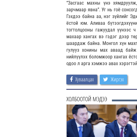
“Засгаас махны үнэ хямдруулж,
зарчмаар явна”. Уг нь гоё сонсо
Гэхдээ байна аа, нэг зүйлийг Эд
ёстой юм. Аливаа бүтээгдэхүүни
тогтолцооны гажуудал үүнээс ч
махаар хангах вэ гэдэг дээр тө
шаардаж байна. Монгол хүн махг
гулууз хонины мах аваад байж 
нийлүүлэх боломжоор хангах ёсто
одоо л арга хэмжээ авах хэрэгтэй
Хуваалцах
Жиргэх
ХОЛБООТОЙ МЭДЭЭ