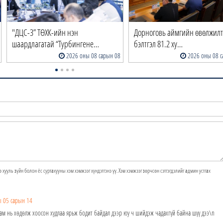
"ДЦС-3” ТӨХК-ийн нэн
Дорноговь аймгийн өвөлжил
шаардлагатай “Турбингене…
бэлтгэл 81.2 ху…
2026 оны 08 сарын 08
2026 оны 08 с
э хууль зүйн болон ёс суртахууны хэм хэмжээг хүндэтгэнэ үү. Хэм хэмжээг зөрчсөн сэтгэгдэлийг админ устгах
 05 сарын 14
ш ам нь хөдөлж хоосон худлаа ярьж бодит байдал дээр юу ч шийдэж чадахгүй байна шүү дээ\n