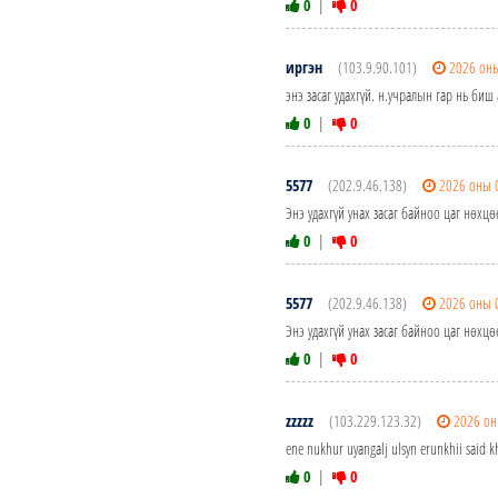
0
|
0
иргэн
(103.9.90.101)
2026 оны
энэ засаг удахгүй. н.учралын гар нь би
0
|
0
5577
(202.9.46.138)
2026 оны 
Энэ удахгүй унах засаг байноо цаг нөхц
0
|
0
5577
(202.9.46.138)
2026 оны 
Энэ удахгүй унах засаг байноо цаг нөхц
0
|
0
zzzzz
(103.229.123.32)
2026 он
ene nukhur uyangalj ulsyn erunkhii said k
0
|
0