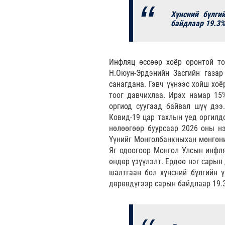
Хүнсний бүлги
байдлаар 19.3%
Инфляц өссөөр хоёр оронтой то
Н.Оюун-Эрдэнийн Засгийн газар
санагдана. Гэвч үүнээс хойш хоё
тоог давчихлаа. Ирэх намар 15
оргиод суугаад байвал шүү дээ
Ковид-19 цар тахлын үед оргилд
нөлөөгөөр буурсаар 2026 оны нэ
Үүнийг Монголбанкныхан мөнгөни
Яг одоогоор Монгол Улсын инфля
өндөр үзүүлэлт. Ердөө нэг сарын
шалтгаан бол хүнсний бүлгийн ү
дөрөвдүгээр сарын байдлаар 19.