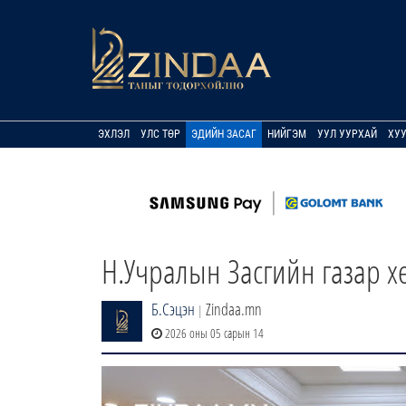
ЭХЛЭЛ
УЛС ТӨР
ЭДИЙН ЗАСАГ
НИЙГЭМ
УУЛ УУРХАЙ
ХУ
Н.Учралын Засгийн газар хө
Б.Сэцэн
Zindaa.mn
|
2026 оны 05 сарын 14