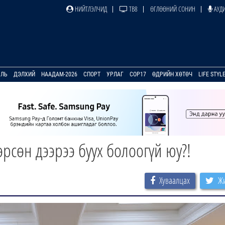
НИЙТЛЭЛЧИД
ТВ8
ӨГЛӨӨНИЙ СОНИН
АУДИ
УЛЬ
ДЭЛХИЙ
НААДАМ-2026
СПОРТ
УРЛАГ
COP17
ӨДРИЙН ХӨТӨЧ
LIFE STYL
рсөн дээрээ буух болоогүй юу?!
Хуваалцах
Жи