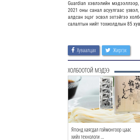
Guardian хэвлэлийн мэдээллээр,
2021 оны санал асуулгаас үзвэл,
алдсан эцэг эсвэл эхтэйгээ хол
салалтын нийт тохиолдлын 85 хув
Хуваалцах
Жиргэх
ХОЛБООТОЙ МЭДЭЭ
Японд хаягдал гоймонгоор цаас
хийх технологи …