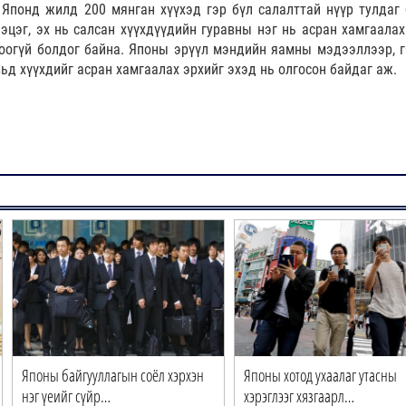
 Японд жилд 200 мянган хүүхэд гэр бүл салалттай нүүр тулдаг 
 эцэг, эх нь салсан хүүхдүүдийн гуравны нэг нь асран хамгаалах
боогүй болдог байна. Японы эрүүл мэндийн яамны мэдээллээр, г
ьд хүүхдийг асран хамгаалах эрхийг эхэд нь олгосон байдаг аж.
Японы байгууллагын соёл хэрхэн
Японы хотод ухаалаг утасны
нэг үеийг сүйр…
хэрэглээг хязгаарл…