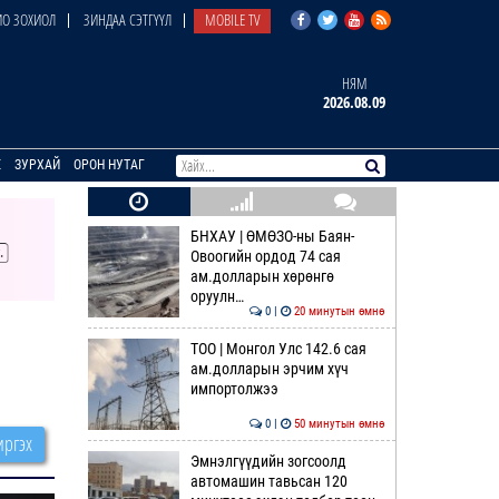
О ЗОХИОЛ
ЗИНДАА СЭТГҮҮЛ
MOBILE TV
НЯМ
2026.08.09
E
ЗУРХАЙ
ОРОН НУТАГ
БНХАУ | ӨМӨЗО-ны Баян-
Овоогийн ордод 74 сая
ам.долларын хөрөнгө
оруулн…
0 |
20 минутын өмнө
ТОО | Монгол Улс 142.6 сая
ам.долларын эрчим хүч
импортолжээ
0 |
50 минутын өмнө
ргэх
Эмнэлгүүдийн зогсоолд
автомашин тавьсан 120