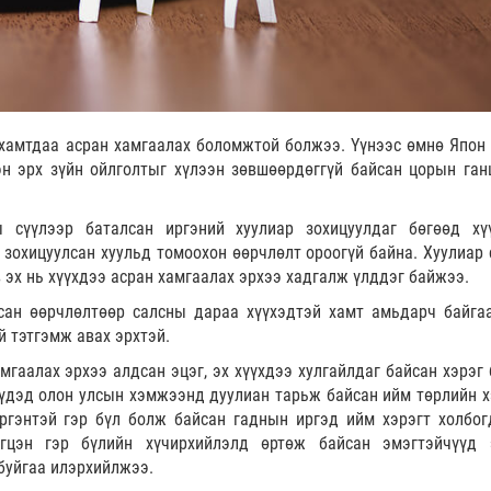
 хамтдаа асран хамгаалах боломжтой болжээ. Үүнээс өмнө Япон 
эн эрх зүйн ойлголтыг хүлээн зөвшөөрдөггүй байсан цорын ган
ы сүүлээр баталсан иргэний хуулиар зохицуулдаг бөгөөд хү
зохицуулсан хуульд томоохон өөрчлөлт ороогүй байна. Хуулиар 
в эх нь хүүхдээ асран хамгаалах эрхээ хадгалж үлддэг байжээ.
сан өөрчлөлтөөр салсны дараа хүүхэдтэй хамт амьдарч байгаа
й тэтгэмж авах эрхтэй.
мгаалах эрхээ алдсан эцэг, эх хүүхдээ хулгайлдаг байсан хэрэг 
үдэд олон улсын хэмжээнд дуулиан тарьж байсан ийм төрлийн х
ргэнтэй гэр бүл болж байсан гаднын иргэд ийм хэрэгт холбог
гцэн гэр бүлийн хүчирхийлэлд өртөж байсан эмэгтэйчүүд 
 буйгаа илэрхийлжээ.