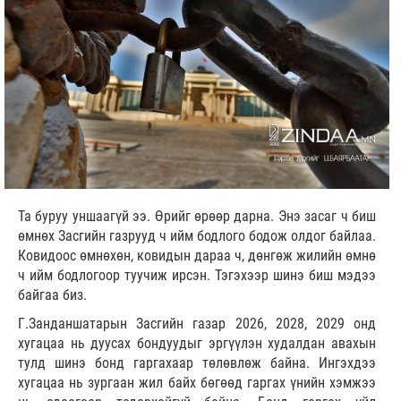
Та буруу уншаагүй ээ. Өрийг өрөөр дарна. Энэ засаг ч биш
өмнөх Засгийн газрууд ч ийм бодлого бодож олдог байлаа.
Ковидоос өмнөхөн, ковидын дараа ч, дөнгөж жилийн өмнө
ч ийм бодлогоор туучиж ирсэн. Тэгэхээр шинэ биш мэдээ
байгаа биз.
Г.Занданшатарын Засгийн газар 2026, 2028, 2029 онд
хугацаа нь дуусах бондуудыг эргүүлэн худалдан авахын
тулд шинэ бонд гаргахаар төлөвлөж байна. Ингэхдээ
хугацаа нь зургаан жил байх бөгөөд гаргах үнийн хэмжээ