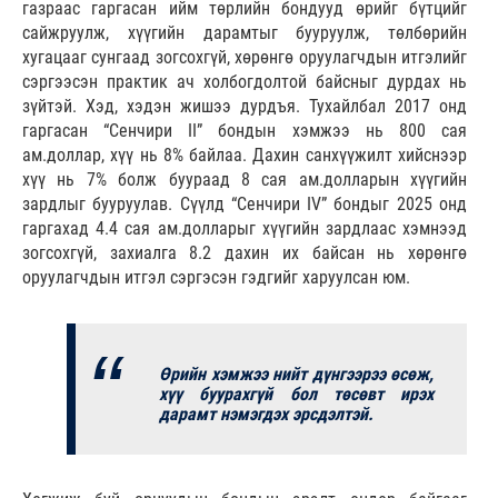
газраас гаргасан ийм төрлийн бондууд өрийг бүтцийг
сайжруулж, хүүгийн дарамтыг бууруулж, төлбөрийн
хугацааг сунгаад зогсохгүй, хөрөнгө оруулагчдын итгэлийг
сэргээсэн практик ач холбогдолтой байсныг дурдах нь
зүйтэй. Хэд, хэдэн жишээ дурдъя. Тухайлбал 2017 онд
гаргасан “Сенчири II” бондын хэмжээ нь 800 сая
ам.доллар, хүү нь 8% байлаа. Дахин санхүүжилт хийснээр
хүү нь 7% болж буураад 8 сая ам.долларын хүүгийн
зардлыг бууруулав. Сүүлд “Сенчири IV” бондыг 2025 онд
гаргахад 4.4 сая ам.долларыг хүүгийн зардлаас хэмнээд
зогсохгүй, захиалга 8.2 дахин их байсан нь хөрөнгө
оруулагчдын итгэл сэргэсэн гэдгийг харуулсан юм.
Өрийн хэмжээ нийт дүнгээрээ өсөж,
хүү буурахгүй бол төсөвт ирэх
дарамт нэмэгдэх эрсдэлтэй.