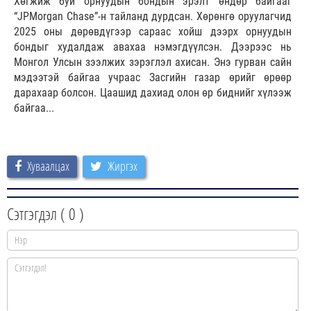
Хөгжиж буй орнуудын бондын эрэлт өндөр байгааг
“JPMorgan Chase”-н тайланд дурдсан. Хөрөнгө оруулагчид
2025 оны дөрөвдүгээр сараас хойш дээрх орнуудын
бондыг худалдаж авахаа нэмэгдүүлсэн. Дээрээс нь
Монгол Улсын зээлжих зэрэглэл ахисан. Энэ гурван сайн
мэдээтэй байгаа учраас Засгийн газар өрийг өрөөр
дарахаар болсон. Цаашид дахиад олон өр биднийг хүлээж
байгаа...
Хуваалцах
Жиргэх
Сэтгэгдэл (
0
)