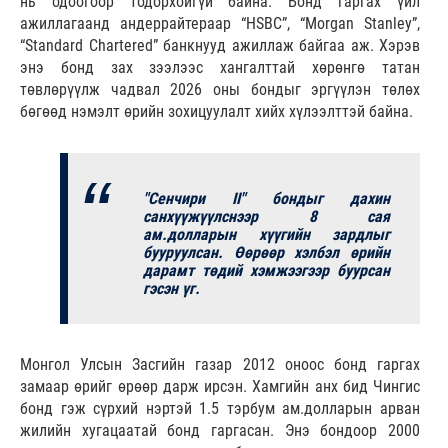
нь одоогоор тодорхойгүй байна. Бонд гаргах үйл
ажиллагаанд андеррайтераар “HSBC”, “Morgan Stanley”,
“Standard Chartered” банкнууд ажиллаж байгаа аж. Хэрэв
энэ бонд зах зээлээс хангалттай хөрөнгө татан
төвлөрүүлж чадвал 2026 оны бондыг эргүүлэн төлөх
бөгөөд нэмэлт өрийн зохицуулалт хийх хүлээлттэй байна.
"Сенчири II" бондыг дахин
санхүүжүүлснээр 8 сая
ам.долларын хүүгийн зардлыг
бууруулсан. Өөрөөр хэлбэл өрийн
дарамт төдий хэмжээгээр буурсан
гэсэн үг.
Монгол Улсын Засгийн газар 2012 оноос бонд гаргах
замаар өрийг өрөөр дарж ирсэн. Хамгийн анх бид Чингис
бонд гэж сүрхий нэртэй 1.5 тэрбум ам.долларын арван
жилийн хугацаатай бонд гаргасан. Энэ бондоор 2000