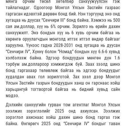
мянга орчим төсөл хөтөлбөр санхүүжүүлсэн гэж
тайлагнадаг. Одоогоор Монгол Улсын Засгийн газраас
гаргасан идэвхтэй дөрвөн бонд бий. Нэн тэргүүнд энэ онд
хугацаа нь дуусах “Сенчири III” бонд байна. Хэмжээ нь 500
сая ам.доллар, хүү нь 6% орчим. Зорилго нь өрийн дахин
санхүүжилт. Энэ бондын хүү нь 6 хувь орчим байгаа нь
хөрөнгө оруулагчдын монголд итгэх итгэл өндөр байгааг
харуулна. Үүнээс гадна 2028-2031 онд хугацаа нь дуусан
“Сенчири IV”, Хүннү болон “Номад” бондын хүү 6.6-6 хувьд
хэлбэлзэж байна. Эдгээр бондуудын мөнгөн дүн 1.6
тэрбум ам.доллароор хэмжигдэж буй. Заах зээлд шинэ
бонд гаргахаар төлөвлөж байгаа нь эдгээр бондуудыг
худалдан авах гол зорилготой. Зах зээл дээр Монгол
Улсын Засгийн газрын бондуудын ханш он гарснаас хойш
харьцангуй тогтвортой байгаа нь бидний хувьд сайн
мэдээ.
Дэлхийн санхүүгийн гурван том агентлаг Монгол Улсын
зээлжих зэрэглэлийг 2025 онд ахиулсан. Зээлжих
зэрэглэл ахиснаас хойш дахин шинэ бонд гаргах гэж
байна. Өнгөрөгч 2025 онд “Сенчири IV” бондыг таван