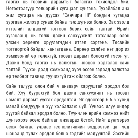
гаргах нь төсвийн дарамтыг багасгах тохиолдол бий.
Нөгөөтээгүүр төлбөрийн хугацааг сунгана. Тухайлбал энэ
жил хугацаа нь дуусах “Сенчири III” бондын хугацаа
зургаан жилээр сунаж байна гэж дүгнэж болно. Зах зээлд
итгэлийг алдахгүй тогтоон барих сайн талтай. Өрийг
хугацаанд нь төлж дахин санхүүжилт татсанаар олон
улсын хөрөнгө оруулагчдын итгэл сэргэнэ. Төсвийн
тогтвортой байдал хангагдана. Өөрөөр хэлбэл нэг дор их
хэмжээний өр төлөхгүй, төсөвт дарамт болохгүй гэсэн үг.
Дахин бонд гаргах нь валютын нөөцөө хадгалах сайн
талтай. Түүхэн дээд хэмжээнд хүрч өссөн гадаад валютаа
өр төлбөрт тавиад туучихгүй гэж ойлгож болно.
Сайн талууд олон бий ч анзаарч харууштай эрсдэл бол
бий. Хүү буурахгүй бол дахин санхүүжилт нь төсөвт
нэмэлт дарамт үүсгэх эрсдэлтэй. Яг одоогоор 6.6-6 хувьд
манай бондуудын хүү хэлбэлзэж буй. Үүнээс илүү өндөр
хүүтэй байвал эрсдэл болно. Түүнчлэн өрийн хэмжээ нийт
дүнгээрээ өсөж байгааг анзаарах ёстой. Нийт дүнгээрээ
өсөж байгаа учраас геополитикийн ээдрээтэй цаг үед
шанаанд тулах эрсдэл болно гэдгийг мэдүүштэй. Засгийн