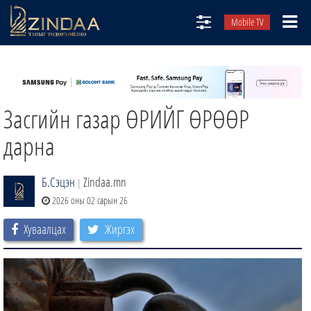
Mobile TV
НИЙТЛЭЛЧИД
ТВ8
Засгийн газар ӨРИЙГ ӨРӨӨР
ӨГЛӨӨНИЙ СОНИН
АУДИО ЗОХИОЛ
дарна
ЗИНДАА СЭТГҮҮЛ
Б.Сэцэн
Zindaa.mn
|
2026 оны 02 сарын 26
Хуваалцах
Жиргэх