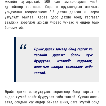
жилийн хугацаатай, 500 сая ам.долларын үнийн
дүнтэйгээр гаргасан. Хөрөнгө оруулагчдын захиалга
урьдчилан тооцоолсноос 8.2 дахин давсан нь эерэг
үзүүлэлт байлаа. Хэрэв одоо дахин бонд гаргавал
зээлжих зэрэглэл ахисан учраас үүнээс ч өндөр байх
боломжтой.
Өрийг дарах замаар бонд гаргах нь
төсвийн дарамт болон хүүг
бууруулах, итгэлийг хадгалах,
валютын нөөцөө хамгаалах сайн
талтай.
Өрийг дахин санхүүжүүлэх зорилгоор бонд гаргах нь
өндөр хүүтэй өрийг бууруулах сайн талтай. Хуучин авсан
зээл, бондын хүү өндөр байвал шинэ, бага хүүтэй бонд