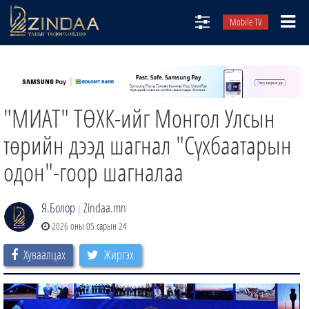
Mobile TV
НИЙТЛЭЛЧИД
ТВ8
"МИАТ" ТӨХК-ийг Монгол Улсын
ӨГЛӨӨНИЙ СОНИН
АУДИО ЗОХИОЛ
төрийн дээд шагнал "Сүхбаатарын
ЗИНДАА СЭТГҮҮЛ
одон"-гоор шагналаа
Я.Болор
Zindaa.mn
|
2026 оны 05 сарын 24
Хуваалцах
Жиргэх