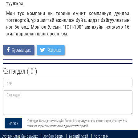
туулжээ.
Мөн тус компани нь төрийн өмчит компаниуд дундаа
тогтвортой, үр ашигтай ажиллаж буй шилдэг байгууллагын
нэг бөгөөд Монгол Улсын “ТОП-100” аж ахуйн нэгжээр 16
жил дараалан шалгарсан юм.
Хуваалцах
Жиргэх
Сэтгэгдэл (
0
)
Сэтгэгдэл бичихдээ хууль зүйн болон ёс суртахууны хэм хэмжээг хүндэтгэнэ үү. Хэм
Илгээх
хэмжээг зөрчсөн сэтгэгдэлийг админ устгах эрхтэй.
Сурталчилгаа байршуулах
Холбоо барих
Бидний тухай
Лого татах