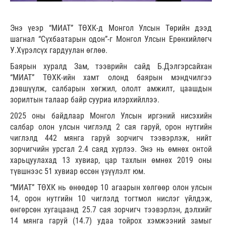
Энэ үеэр “МИАТ” ТӨХК-д Монгол Улсын Төрийн дээд
шагнал “Сүхбаатарын одон”-г Монгол Улсын Ерөнхийлөгч
У.Хүрэлсүх гардуулан өглөө.
Баярын хуралд Зам, тээврийн сайд Б.Дэлгэрсайхан
“МИАТ” ТӨХК-ийн хамт олонд баярын мэндчилгээ
дэвшүүлж, салбарын хөгжил, ололт амжилт, цаашдын
зорилтын талаар байр сууриа илэрхийллээ.
2025 оны байдлаар Монгол Улсын иргэний нисэхийн
салбар олон улсын чиглэлд 2 сая гаруй, орон нутгийн
чиглэлд 442 мянга гаруй зорчигч тээвэрлэж, нийт
зорчигчийн урсгал 2.4 саяд хүрлээ. Энэ нь өмнөх онтой
харьцуулахад 13 хувиар, цар тахлын өмнөх 2019 оны
түвшнээс 51 хувиар өссөн үзүүлэлт юм.
“МИАТ” ТӨХК нь өнөөдөр 10 агаарын хөлгөөр олон улсын
14, орон нутгийн 10 чиглэлд тогтмол нислэг үйлдэж,
өнгөрсөн хугацаанд 25.7 сая зорчигч тээвэрлэн, дэлхийг
14 мянга гаруй (14.7) удаа тойрох хэмжээний замыг