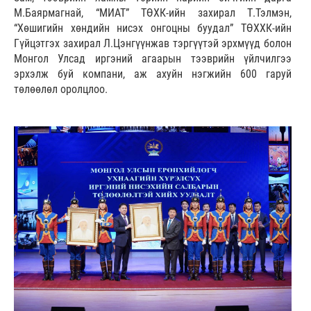
М.Баярмагнай, “МИАТ” ТӨХК-ийн захирал Т.Тэлмэн,
“Хөшигийн хөндийн нисэх онгоцны буудал” ТӨХХК-ийн
Гүйцэтгэх захирал Л.Цэнгүүнжав тэргүүтэй эрхмүүд болон
Монгол Улсад иргэний агаарын тээврийн үйлчилгээ
эрхэлж буй компани, аж ахуйн нэгжийн 600 гаруй
төлөөлөл оролцлоо.