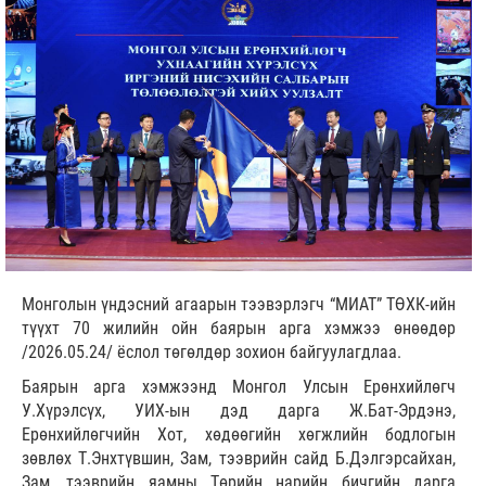
Монголын үндэсний агаарын тээвэрлэгч “МИАТ” ТӨХК-ийн
түүхт 70 жилийн ойн баярын арга хэмжээ өнөөдөр
/2026.05.24/ ёслол төгөлдөр зохион байгуулагдлаа.
Баярын арга хэмжээнд Монгол Улсын Ерөнхийлөгч
У.Хүрэлсүх, УИХ-ын дэд дарга Ж.Бат-Эрдэнэ,
Ерөнхийлөгчийн Хот, хөдөөгийн хөгжлийн бодлогын
зөвлөх Т.Энхтүвшин, Зам, тээврийн сайд Б.Дэлгэрсайхан,
Зам, тээврийн яамны Төрийн нарийн бичгийн дарга