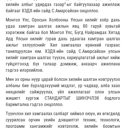
хилийн албыг удирдах газар”-ыг байгуулахаар ажиллаж
байгааг ХЗДХ-ийн сайд С.Амарсайхан онцоллоо.
Монгол Улс, Оросын Холбооны Улсын хилийг хоёр дахь
удаа хамтран шалгах ажлын явц 80 гаруй хувьтай
хэрэгжиж байгаа бол Монгол Улс, Бүгд Найрамдах Хятад
Ард Улсын хилийг гурав дахь удаагаа хамтран шалгах
ажлыг эхлүүлснийг Хил хамгаалах ерөнхий газраас
танилцуулсан юм. ХЗДХ-ийн сайд С.Амарсайхан улсын
хилийг хамтран шалгах түүхэн, хариуцлагатай ажлыг хийж
гүйцэтгэхэд бүх талаар дэмжиж, анхаарч ажиллана
гэдгээ илэрхийлэв.
Мөн эх орны нүүр царай болсон хилийн шалган нэвтрүүлэх
албаны бие бүрэлдэхүүний мэдлэг, ур чадвар, алба хаах
нөхцөлийг сайжруулах, үйл ажиллагааг олон улсын
жишигт хүргэж СТАНДАРТЫГ ШИНЭЧЛЭХ бодлого
баримтална гэдгээ онцоллоо.
Түүнчлэн хил хамгаалах салбарт хиймэл оюун, их өгөгдөлд
суурилсан орчин үеийн дэвшилтэт техник, технологи,
программ хангамжийг нэвтрүүлж, хилийн боомтын