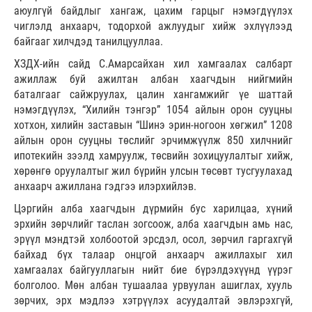
аюулгүй байдлыг хангаж, цахим гарцыг нэмэгдүүлэх
чиглэлд анхаарч, тодорхой ажлуудыг хийж эхлүүлээд
байгааг хилчдэд танилцууллаа.
ХЗДХ-ийн сайд С.Амарсайхан хил хамгаалах салбарт
ажиллаж буй ажилтан албан хаагчдын нийгмийн
баталгааг сайжруулах, цалин хангамжийг үе шаттай
нэмэгдүүлэх, “Хилийн тэнгэр” 1054 айлын орон сууцны
хотхон, хилийн заставын “Шинэ эрин-ногоон хөгжил” 1208
айлын орон сууцны төслийг эрчимжүүлж 850 хилчнийг
ипотекийн зээлд хамруулж, төсвийн зохицуулалтыг хийж,
хөрөнгө оруулалтыг жил бүрийн улсын төсөвт тусгуулахад
анхаарч ажиллана гэдгээ илэрхийлэв.
Цэргийн алба хаагчдын дүрмийн бус харилцаа, хүний
эрхийн зөрчлийг таслан зогсоож, алба хаагчдын амь нас,
эрүүл мэндтэй холбоотой эрсдэл, осол, зөрчил гаргахгүй
байхад бүх талаар онцгой анхаарч ажиллахыг хил
хамгаалах байгууллагын нийт бие бүрэлдэхүүнд үүрэг
болголоо. Мөн албан тушаалаа урвуулан ашиглах, хууль
зөрчих, эрх мэдлээ хэтрүүлэх асуудалтай эвлэрэхгүй,