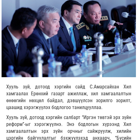
Хууль зүй, дотоод хэргийн сайд С.Амарсайхан Хил
хамгаалах Ерөнхий газарт ажиллаж, хил хамгаалалтын
өнөөгийн нөхцөл байдал, дэвшүүлсэн зорилго зорилт,
цаашид хэрэгжүүлэх бодлогоо танилцууллаа.
Хууль зүй, дотоод хэргийн салбарт “Иргэн төвтэй эрх зүйн
реформ”-ыг хэрэгжүүлнэ. Энэ бодлогын хүрээнд Хил
хамгаалалтын эрх зүйн орчныг сайжруулж, хилийн
цэргийн байгуулалтыг бэхжүүлэхэд анхаарч, “Бүсийн