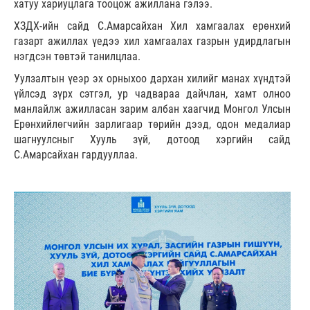
хатуу хариуцлага тооцож ажиллана гэлээ.
ХЗДХ-ийн сайд С.Амарсайхан Хил хамгаалах ерөнхий
газарт ажиллах үедээ хил хамгаалах газрын удирдлагын
нэгдсэн төвтэй танилцлаа.
Уулзалтын үеэр эх орныхоо дархан хилийг манах хүндтэй
үйлсэд зүрх сэтгэл, ур чадвараа дайчлан, хамт олноо
манлайлж ажилласан зарим албан хаагчид Монгол Улсын
Ерөнхийлөгчийн зарлигаар төрийн дээд, одон медалиар
шагнуулсныг Хууль зүй, дотоод хэргийн сайд
С.Амарсайхан гардууллаа.