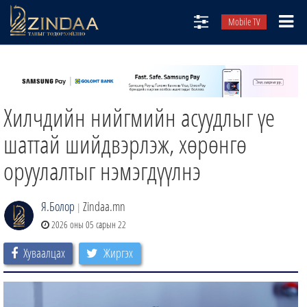
Mobile TV
НИЙТЛЭЛЧИД
ТВ8
Хилчдийн нийгмийн асуудлыг үе
ӨГЛӨӨНИЙ СОНИН
АУДИО ЗОХИОЛ
шаттай шийдвэрлэж, хөрөнгө
ЗИНДАА СЭТГҮҮЛ
оруулалтыг нэмэгдүүлнэ
Я.Болор
Zindaa.mn
|
2026 оны 05 сарын 22
Хуваалцах
Жиргэх