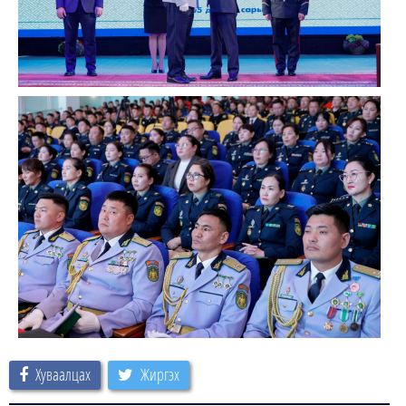
Хуваалцах
Жиргэх