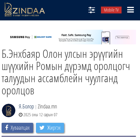
Mobile TV
НИЙТЛЭЛЧИД
ТВ8
Б.Энхбаяр Олон улсын эрүүгийн
ӨГЛӨӨНИЙ СОНИН
АУДИО ЗОХИОЛ
шүүхийн Ромын дүрэмд оролцогч
ЗИНДАА СЭТГҮҮЛ
талуудын ассамблейн чуулганд
оролцов
Я.Болор
Zindaa.mn
|
2025 оны 12 сарын 07
Хуваалцах
Жиргэх