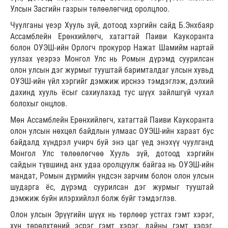
Улсын Засгийн газрын төлөөлөгчид оролцлоо.
Чуулганы үеэр Хууль зүй, дотоод хэргийн сайд Б.Энхбаяр
Ассамблейн Ерөнхийлөгч, хатагтай Паиви Каукоранта
болон ОУЭШ-ийн Орлогч прокурор Нажат Шамийм нартай
уулзах үеэрээ Монгол Улс нь Ромын дүрэмд суурилсан
олон улсын дэг журмыг тууштай баримталдаг улсын хувьд
ОУЭШ-ийн үйл хэргийг дэмжиж ирснээ тэмдэглэж, дэлхий
дахинд хууль ёсыг сахиулахад тус шүүх зайлшгүй чухал
болохыг онцлов.
Мөн Ассамблейн Ерөнхийлөгч, хатагтай Паиви Каукоранта
олон улсын нөхцөл байдлын улмаас ОУЭШ-ийн хараат бус
байдалд хүндрэл учирч буй энэ цаг үед энэхүү чуулганд
Монгол Улс төлөөлөгчөө Хууль зүй, дотоод хэргийн
сайдын түвшинд анх удаа оролцуулж байгаа нь ОУЭШ-ийн
мандат, Ромын дүрмийн үндсэн зарчим болон олон улсын
шударга ёс, дүрэмд суурилсан дэг журмыг тууштай
дэмжиж буйн илэрхийлэл болж буйг тэмдэглэв.
Олон улсын Эрүүгийн шүүх нь төрлөөр устгах гэмт хэрэг,
хүн төрөлхтөний эсрэг гэмт хэрэг, дайны гэмт хэрэг,