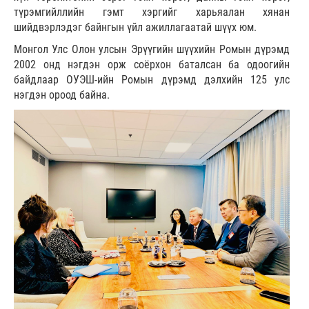
түрэмгийллийн гэмт хэргийг харьяалан хянан
шийдвэрлэдэг байнгын үйл ажиллагаатай шүүх юм.
Монгол Улс Олон улсын Эрүүгийн шүүхийн Ромын дүрэмд
2002 онд нэгдэн орж соёрхон баталсан ба одоогийн
байдлаар ОУЭШ-ийн Ромын дүрэмд дэлхийн 125 улс
нэгдэн ороод байна.