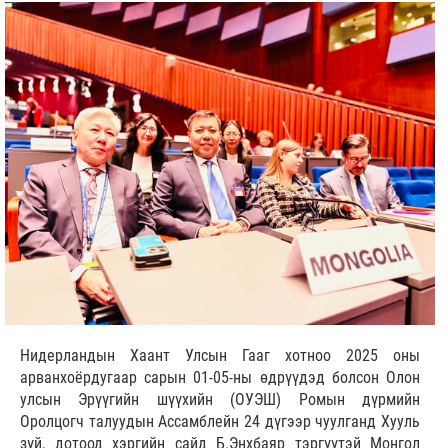
Нидерландын Хаант Улсын Гааг хотноо 2025 оны
арванхоёрдугаар сарын 01-05-ны өдрүүдэд болсон Олон
улсын Эрүүгийн шүүхийн (ОУЭШ) Ромын дүрмийн
Оролцогч талуудын Ассамблейн 24 дүгээр чуулганд Хууль
зүй, дотоод хэргийн сайд Б.Энхбаяр тэргүүтэй Монгол