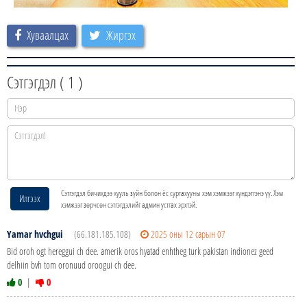
Хуваалцах
Жиргэх
Сэтгэгдэл (
1
)
Сэтгэгдэл бичихдээ хууль зүйн болон ёс суртахууны хэм хэмжээг хүндэтгэнэ үү. Хэм
Илгээх
хэмжээг зөрчсөн сэтгэгдэлийг админ устгах эрхтэй.
Yamar hvchgui
(66.181.185.108)
2025 оны 12 сарын 07
Bid oroh ogt hereggui ch dee. amerik oros hyatad enhtheg turk pakistan indionez geed
delhiin bvh tom oronuud oroogui ch dee.
0
|
0