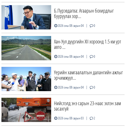
Б.Пүрэвдагва: Агаарын бохирдлыг
бууруулах зор…
|
2026 оны 08 сарын 04
0
Хан-Уул дүүргийн XII хороонд 1.5 км урт
авто …
|
2026 оны 08 сарын 04
0
Үерийн хамгаалалтын далангийн ажлыг
эрчимжүүл…
|
2026 оны 08 сарын 04
0
Нийслэлд энэ сарын 23-наас эхлэн зам
засахгүй
|
2026 оны 08 сарын 03
2