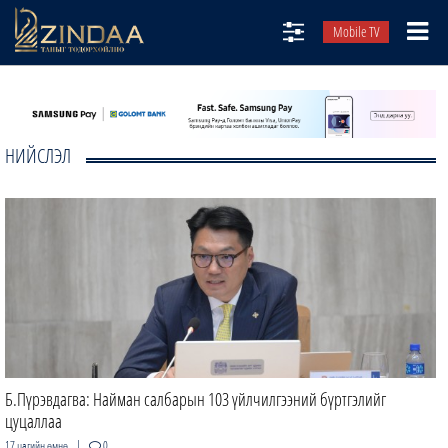
Mobile TV
НИЙТЛЭЛЧИД
ТВ8
НИЙСЛЭЛ
ӨГЛӨӨНИЙ СОНИН
АУДИО ЗОХИОЛ
ЗИНДАА СЭТГҮҮЛ
Б.Пүрэвдагва: Найман салбарын 103 үйлчилгээний бүртгэлийг
цуцаллаа
|
17 цагийн өмнө
0