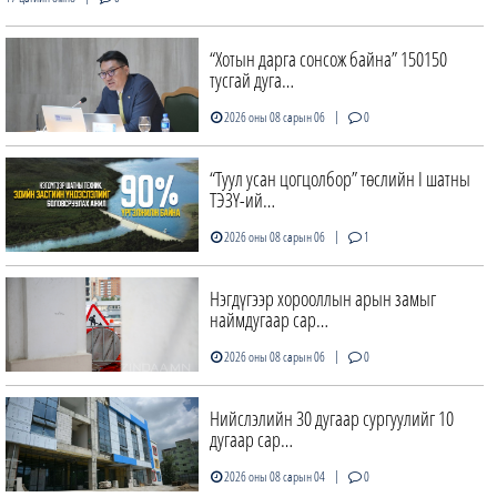
“Хотын дарга сонсож байна” 150150
тусгай дуга…
|
2026 оны 08 сарын 06
0
“Туул усан цогцолбор” төслийн I шатны
ТЭЗҮ-ий…
|
2026 оны 08 сарын 06
1
Нэгдүгээр хорооллын арын замыг
наймдугаар сар…
|
2026 оны 08 сарын 06
0
Нийслэлийн 30 дугаар сургуулийг 10
дугаар сар…
|
2026 оны 08 сарын 04
0