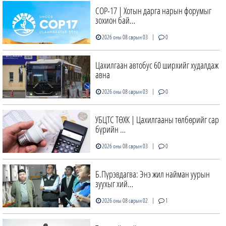
COP-17 | Хотын дарга нарын форумыг
зохион бай…
|
2026 оны 08 сарын 03
0
Цахилгаан автобус 60 ширхийг худалдаж
авна
|
2026 оны 08 сарын 03
0
УБЦТС ТӨХК | Цахилгааны төлбөрийг сар
бүрийн …
|
2026 оны 08 сарын 03
0
Б.Пүрэвдагва: Энэ жил найман уурын
зуухыг хий…
|
2026 оны 08 сарын 02
1