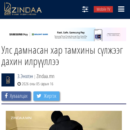
Mobile TV
НИЙТЛЭЛЧИД
ТВ8
Улс дамнасан хар тамхины сүлжээг
ӨГЛӨӨНИЙ СОНИН
АУДИО ЗОХИОЛ
дахин илрүүллээ
ЗИНДАА СЭТГҮҮЛ
З.Энхлэн
Zindaa.mn
|
2026 оны 05 сарын 16
Хуваалцах
Жиргэх