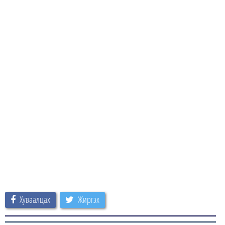
Хуваалцах
Жиргэх