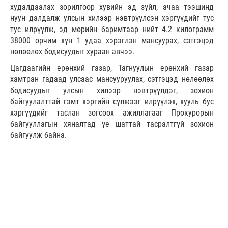
худалдаалах зорилгоор хувийн эд зүйл, ачаа тээшинд
нуун далдалж улсын хилээр нэвтрүүлсэн хэргүүдийг тус
тус илрүүлж, эд мөрийн баримтаар нийт 4.2 килограмм
38000 орчим хүн 1 удаа хэрэглэн мансуурах, сэтгэцэд
нөлөөлөх бодисуудыг хураан авчээ.
Цагдаагийн ерөнхий газар, Тагнуулын ерөнхий газар
хамтран гадаад улсаас мансууруулах, сэтгэцэд нөлөөлөх
бодисуудыг улсын хилээр нэвтрүүлдэг, зохион
байгуулалттай гэмт хэргийн сүлжээг илрүүлэх, хууль бус
хэргүүдийг таслан зогсоох ажиллагааг Прокурорын
байгууллагын хяналтад үе шаттай тасралтгүй зохион
байгуулж байна.