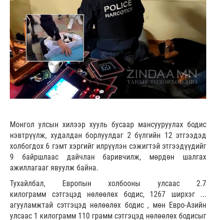
Монгол улсын хилээр хууль бусаар мансууруулах бодис
нэвтрүүлж, худалдан борлуулдаг 2 бүлгийн 12 этгээдэд
холбогдох 6 гэмт хэргийг илрүүлэн сэжигтэй этгээдүүдийг
9 байршлаас дайчлан баривчилж, мөрдөн шалгах
ажиллагааг явуулж байна.
Тухайлбал, Европын холбооны улсаас 2.7
килограмм сэтгэцэд нөлөөлөх бодис, 1267 ширхэг ...
агууламжтай сэтгэцэд нөлөөлөх бодис , мөн Евро-Азийн
улсаас 1 килограмм 110 грамм сэтгэцэд нөлөөлөх бодисыг